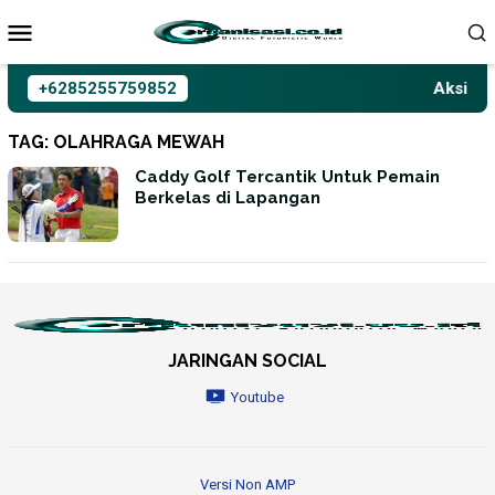
Loncat
ke
konten
+6285255759852
Aksioma 
TAG:
OLAHRAGA MEWAH
Caddy Golf Tercantik Untuk Pemain
Berkelas di Lapangan
JARINGAN SOCIAL
Youtube
Versi Non AMP