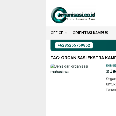
Loncat
ke
konten
OFFICE
ORIENTASI KAMPUS
L
+6285255759852
TAG:
ORGANISASI EKSTRA KAM
KONSE
2 J
Organ
untuk
fenom