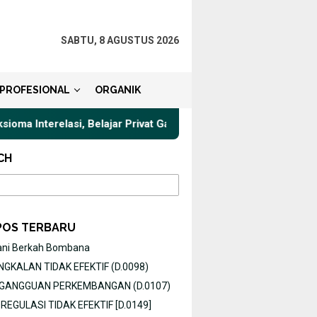
SABTU, 8 AGUSTUS 2026
PROFESIONAL
ORGANIK
oma Interelasi, Belajar Privat Gaya Komunikasi Terbaik untuk pej
CH
POS TERBARU
ani Berkah Bombana
GKALAN TIDAK EFEKTIF (D.0098)
O GANGGUAN PERKEMBANGAN (D.0107)
EGULASI TIDAK EFEKTIF [D.0149]