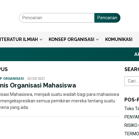
Pencarian
ITERATUR ILMIAH
KONSEP ORGANISASI
KOMUNIKASI
Aksi
PUS
SEAR
Ayu
P ORGANISASI
25/03/2021
Cari
enis Organisasi Mahasiswa
untuk:
isasi Mahasiswa, menjadi suatu wadah bagi para mahasiswa
POS-
 mengekspresikan semua pemikiran mereka tentang suatu
ena yang ada.
Toko T
PENYAN
RISIK
TERMOR