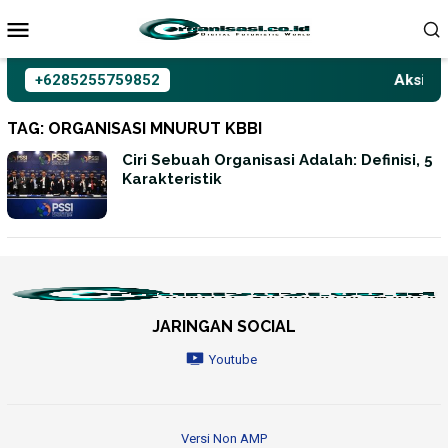
Loncat
ke
konten
+6285255759852
Aksioma
TAG:
ORGANISASI MNURUT KBBI
Ciri Sebuah Organisasi Adalah: Definisi, 5
Karakteristik
JARINGAN SOCIAL
Youtube
Versi Non AMP