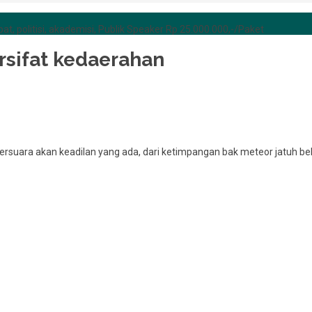
at, politisi, akademisi, Publik Speaker Rp 25.000.000,-/Paket
rsifat kedaerahan
suara akan keadilan yang ada, dari ketimpangan bak meteor jatuh be