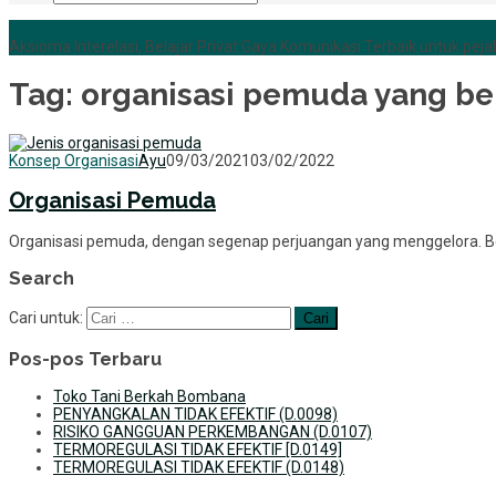
+6285255759852
Aksioma Interelasi, Belajar Privat Gaya Komunikasi Terbaik untuk pejab
Tag:
organisasi pemuda yang be
Konsep Organisasi
Ayu
09/03/2021
03/02/2022
Organisasi Pemuda
Organisasi pemuda, dengan segenap perjuangan yang menggelora. Ber
Search
Cari untuk:
Pos-pos Terbaru
Toko Tani Berkah Bombana
PENYANGKALAN TIDAK EFEKTIF (D.0098)
RISIKO GANGGUAN PERKEMBANGAN (D.0107)
TERMOREGULASI TIDAK EFEKTIF [D.0149]
TERMOREGULASI TIDAK EFEKTIF (D.0148)