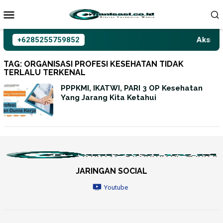
Loncat
ke
konten
+6285255759852
Aksioma
TAG:
ORGANISASI PROFESI KESEHATAN TIDAK
TERLALU TERKENAL
PPPKMI, IKATWI, PARI 3 OP Kesehatan
Yang Jarang Kita Ketahui
JARINGAN SOCIAL
Youtube