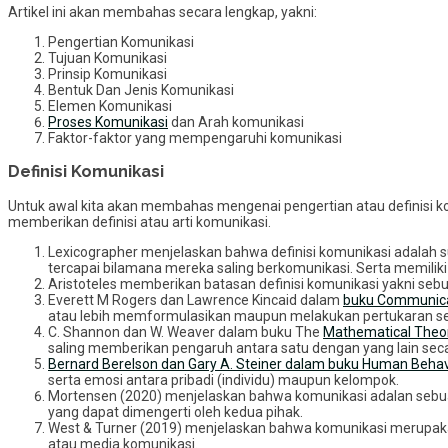
Artikel ini akan membahas secara lengkap, yakni:
Pengertian Komunikasi
Tujuan Komunikasi
Prinsip Komunikasi
Bentuk Dan Jenis Komunikasi
Elemen Komunikasi
Proses Komunikasi
dan Arah komunikasi
Faktor-faktor yang mempengaruhi komunikasi
Definisi Komunikasi
Untuk awal kita akan membahas mengenai pengertian atau definisi k
memberikan definisi atau arti komunikasi.
Lexicographer menjelaskan bahwa definisi komunikasi adalah 
tercapai bilamana mereka saling berkomunikasi. Serta memilik
Aristoteles memberikan batasan definisi komunikasi yakni seb
Everett M Rogers dan Lawrence Kincaid dalam
buku Communica
atau lebih memformulasikan maupun melakukan pertukaran sebu
C. Shannon dan W. Weaver dalam buku The
Mathematical Theo
saling memberikan pengaruh antara satu dengan yang lain sec
Bernard Berelson dan Gary A. Steiner dalam buku Human Behav
serta emosi antara pribadi (individu) maupun kelompok.
Mortensen (2020) menjelaskan bahwa komunikasi adalan sebua
yang dapat dimengerti oleh kedua pihak.
West & Turner (2019) menjelaskan bahwa komunikasi merupakan
atau media komunikasi.