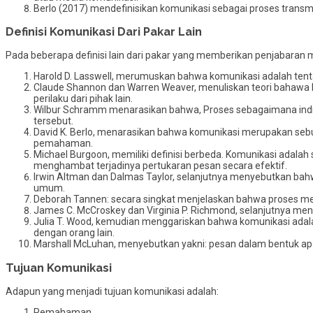
Berlo (2017) mendefinisikan komunikasi sebagai proses transmi
Definisi Komunikasi Dari Pakar Lain
Pada beberapa definisi lain dari pakar yang memberikan penjabaran
Harold D. Lasswell, merumuskan bahwa komunikasi adalah tenta
Claude Shannon dan Warren Weaver, menuliskan teori bahawa
perilaku dari pihak lain.
Wilbur Schramm menarasikan bahwa, Proses sebagaimana indi
tersebut.
David K. Berlo, menarasikan bahwa komunikasi merupakan sebu
pemahaman.
Michael Burgoon, memiliki definisi berbeda. Komunikasi adala
menghambat terjadinya pertukaran pesan secara efektif.
Irwin Altman dan Dalmas Taylor, selanjutnya menyebutkan bah
umum.
Deborah Tannen: secara singkat menjelaskan bahwa proses m
James C. McCroskey dan Virginia P. Richmond, selanjutnya men
Julia T. Wood, kemudian menggariskan bahwa komunikasi adal
dengan orang lain.
Marshall McLuhan, menyebutkan yakni: pesan dalam bentuk apa 
Tujuan Komunikasi
Adapun yang menjadi tujuan komunikasi adalah:
Pemahaman,