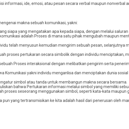
si informasi, ide, emosi, atau pesan secara verbal maupun nonverbal a
 mengenai makna sebuah komunikasi, yakni:
ng siapa yang mengatakan apa kepada siapa, dengan melalui saluran a
 komunikasi adalah Proses di mana satu pihak mengubah maupun ment
vidu telah menyusun kemudian mengirim sebuah pesan, selanjutnya 
ah proses pertukaran secara simbolik dengan individu menciptakan, 
h sebuah Proses interaksional dengan melibatkan pengirim serta pene
wa Komunikasi yakni individu menganlisa dan menciptakan dunia sosia
engatur simbol atau tanda untuk membangun makna secara bersama.
uliskan bahwa Pertukaran informasi melalui simbol yang memiliki sebu
ah proses seseorang menggunakan simbol, seperti kata-kata maupun 
pun yang tertransmisikan ke kita adalah hasil dari penerusan oleh ma