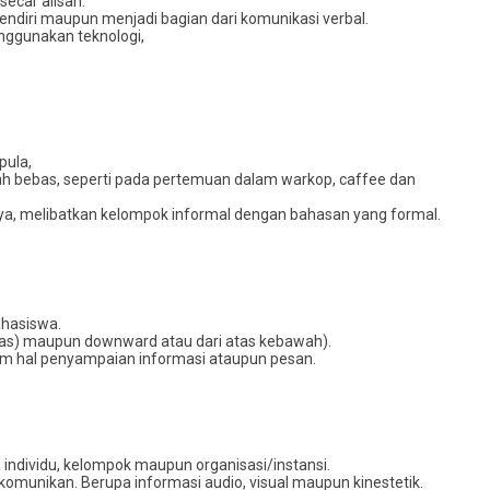
ecar alisan.
endiri maupun menjadi bagian dari komunikasi verbal.
nggunakan teknologi,
pula,
lah bebas, seperti pada pertemuan dalam warkop, caffee dan
ya, melibatkan kelompok informal dengan bahasan yang formal.
ahasiswa.
atas) maupun downward atau dari atas kebawah).
am hal penyampaian informasi ataupun pesan.
 individu, kelompok maupun organisasi/instansi.
munikan. Berupa informasi audio, visual maupun kinestetik.