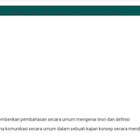
at, politisi, akademisi, Publik Speaker Rp 25.000.000,-/Paket
emberikan pembahasan secara umum mengenai teori dan definisi
a komunikasi secara umum dalam sebuah kajian konsep secara mendas