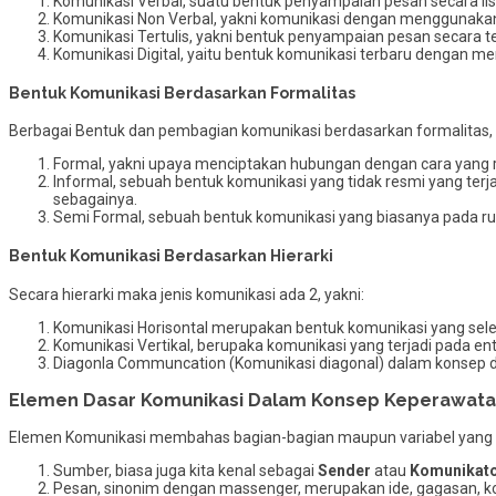
Komunikasi Verbal, suatu bentuk penyampaian pesan secara lis
Komunikasi Non Verbal, yakni komunikasi dengan menggunakan mi
Komunikasi Tertulis, yakni bentuk penyampaian pesan secara t
Komunikasi Digital, yaitu bentuk komunikasi terbaru dengan men
Bentuk Komunikasi Berdasarkan Formalitas
Berbagai Bentuk dan pembagian komunikasi berdasarkan formalitas, t
Formal, yakni upaya menciptakan hubungan dengan cara yang re
Informal, sebuah bentuk komunikasi yang tidak resmi yang ter
sebagainya.
Semi Formal, sebuah bentuk komunikasi yang biasanya pada ru
Bentuk Komunikasi Berdasarkan Hierarki
Secara hierarki maka jenis komunikasi ada 2, yakni:
Komunikasi Horisontal merupakan bentuk komunikasi yang sel
Komunikasi Vertikal, berupaka komunikasi yang terjadi pada e
Diagonla Communcation (Komunikasi diagonal) dalam konsep d
Elemen Dasar Komunikasi Dalam Konsep Keperawat
Elemen Komunikasi membahas bagian-bagian maupun variabel yang m
Sumber, biasa juga kita kenal sebagai
Sender
atau
Komunikat
Pesan, sinonim dengan massenger, merupakan ide, gagasan, ko