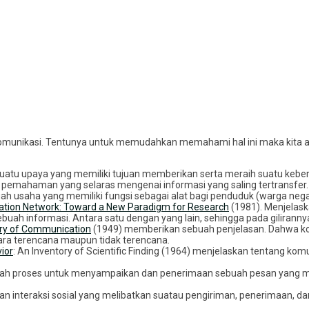
omunikasi. Tentunya untuk memudahkan memahami hal ini maka kita ak
suatu upaya yang memiliki tujuan memberikan serta meraih suatu kebe
i pemahaman yang selaras mengenai informasi yang saling tertransfer.
uah usaha yang memiliki fungsi sebagai alat bagi penduduk (warga neg
tion Network: Toward a New Paradigm for Research
(1981). Menjelask
ah informasi. Antara satu dengan yang lain, sehingga pada gilirann
ry of Communication
(1949) memberikan sebuah penjelasan. Dahwa ko
ara terencana maupun tidak terencana.
ior
: An Inventory of Scientific Finding (1964) menjelaskan tentang kom
h proses untuk menyampaikan dan penerimaan sebuah pesan yang melib
 interaksi sosial yang melibatkan suatau pengiriman, penerimaan, da