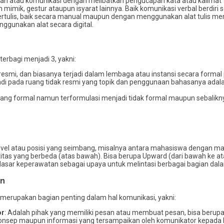
an atau komunikasi dengan melibatkan pengucapan kata atau kalimat ‘s
mik, gestur ataupun isyarat lainnya. Baik komunikasi verbal berdiri s
ertulis, baik secara manual maupun dengan menggunakan alat tulis me
ggunakan alat secara digital.
erbagi menjadi 3, yakni:
smi, dan biasanya terjadi dalam lembaga atau instansi secara formal 
jadi pada ruang tidak resmi yang topik dan penggunaan bahasanya ada
ang formal namun terformulasi menjadi tidak formal maupun sebalikn
evel atau posisi yang seimbang, misalnya antara mahasiswa dengan m
ntitas yang berbeda (atas bawah). Bisa berupa Upward (dari bawah ke 
asar keperawatan sebagai upaya untuk melintasi berbagai bagian dal
an
erupakan bagian penting dalam hal komunikasi, yakni:
or
: Adalah pihak yang memiliki pesan atau membuat pesan, bisa berupa
nsep maupun informasi yang tersampaikan oleh komunikator kepada ko