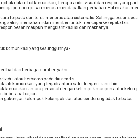
 pihak dalam hal komunikasi, berupa audio visual dan respon yang parti
ngga pemberi pesan merasa mendapatkan perhatian. Hal ini akan men
ecara terpadu dan terus menerus atau sistematis. Sehingga pesan se
ri yang saling memahami dan memberi untuk mencapai kesepakatan.
erespon pesan maupun mengklarifikasi isi dan maknanya.
tuk komunikasi yang sesungguhnya?
rlibat dari berbagai sumber. yakni:
dividu, atau berbicara pada diri sendiri.
dalah komunikasi yang terjadi antara satu dnegan orang lain.
tuk komunikasi antara personal dengan kelompok maupun antar kelom
an beberapa bagian.
an gabungan kelompok-kelompok dan atau cenderung tidak terbatas.
i: