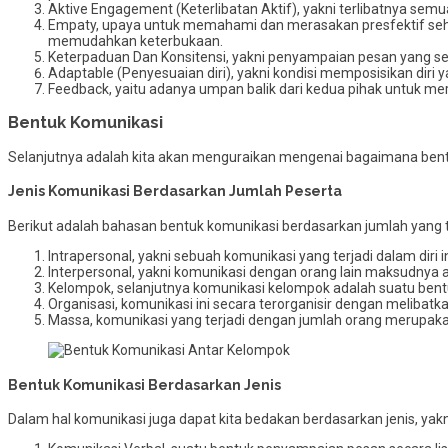
Aktive Engagement (Keterlibatan Aktif), yakni terlibatnya semua
Empaty, upaya untuk memahami dan merasakan presfektif sehi
memudahkan keterbukaan.
Keterpaduan Dan Konsitensi, yakni penyampaian pesan yang s
Adaptable (Penyesuaian diri), yakni kondisi memposisikan di
Feedback, yaitu adanya umpan balik dari kedua pihak untuk m
Bentuk Komunikasi
Selanjutnya adalah kita akan menguraikan mengenai bagaimana ben
Jenis Komunikasi Berdasarkan Jumlah Peserta
Berikut adalah bahasan bentuk komunikasi berdasarkan jumlah yang te
Intrapersonal, yakni sebuah komunikasi yang terjadi dalam diri in
Interpersonal, yakni komunikasi dengan orang lain maksudnya a
Kelompok, selanjutnya komunikasi kelompok adalah suatu ben
Organisasi, komunikasi ini secara terorganisir dengan melibatk
Massa, komunikasi yang terjadi dengan jumlah orang merupak
Bentuk Komunikasi Berdasarkan Jenis
Dalam hal komunikasi juga dapat kita bedakan berdasarkan jenis, yakn