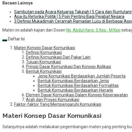
Bacaan Lainnya
Sambutan pada Acara Keluarga Takziah | 5 Cara dan Runtutan
Apa itu Retorika Politik | 5 Poin Penting Bagi Pejabat Negara
3 Definisi Mukadimah Ceramah Ramadan Lucu di Berbagai Asp
Materi ini adalah kajian dari Dosen
Ns. Abdul Haris, S.Kep., M.Kep
sebaga
Daftar Isi
Materi Konsep Dasar Komunikasi
Definisi Komunikasi
Definisi Komunikasi Dari Pakar Lain
Tujuan Komunikasi
Prinsip Dasar Komunikasi Dan Konsep Aplikasi
Bentuk Komunikasi
Jenis Komunikasi Berdasarkan Jumlah Peserta
Bentuk Komunikasi Berdasarkan Jenis
Bentuk Komunikasi Berdasarkan Formalitas
Bentuk Komunikasi Berdasarkan Hierarki
Elemen Dasar Komunikasi Dalam Konsep Keperawatan
Arah dan Proses Komunikasi
Faktor-faktor Yang Mempengaruhi Komunikasi
Materi Konsep Dasar Komunikasi
Selanjutnya adalah melakukan pegembangan materi yang penting bua