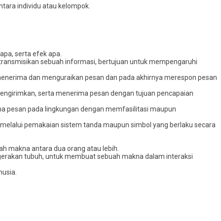
ntara individu atau kelompok.
pa, serta efek apa.
ransmisikan sebuah informasi, bertujuan untuk mempengaruhi
menerima dan menguraikan pesan dan pada akhirnya merespon pesan
mengirimkan, serta menerima pesan dengan tujuan pencapaian
rima pesan pada lingkungan dengan memfasilitasi maupun
l melalui pemakaian sistem tanda maupun simbol yang berlaku secara
ah makna antara dua orang atau lebih.
gerakan tubuh, untuk membuat sebuah makna dalam interaksi
nusia.