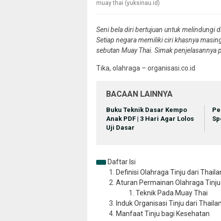
muay thai (yuksinau.id)
Seni bela diri bertujuan untuk melindungi di
Setiap negara memiliki ciri khasnya masing
sebutan Muay Thai. Simak penjelasannya pa
Tika, olahraga – organisasi.co.id
BACAAN LAINNYA
Buku Teknik Dasar Kempo
Pe
Anak PDF | 3 Hari Agar Lolos
Sp
Uji Dasar
Daftar Isi
Definisi Olahraga Tinju dari Thail
Aturan Permainan Olahraga Tinju
Teknik Pada Muay Thai
Induk Organisasi Tinju dari Thaila
Manfaat Tinju bagi Kesehatan