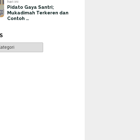
hari ini
Pidato Gaya Santri;
Mukadimah Terkeren dan
Contoh …
S