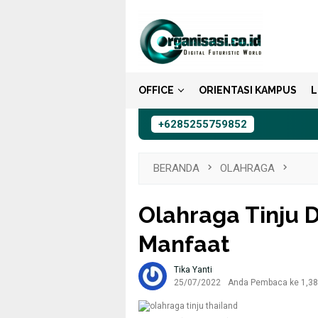
Loncat
ke
konten
OFFICE
ORIENTASI KAMPUS
L
+6285255759852
BERANDA
OLAHRAGA
Olahraga Tinju D
Manfaat
Tika Yanti
25/07/2022
Anda Pembaca ke 1,386