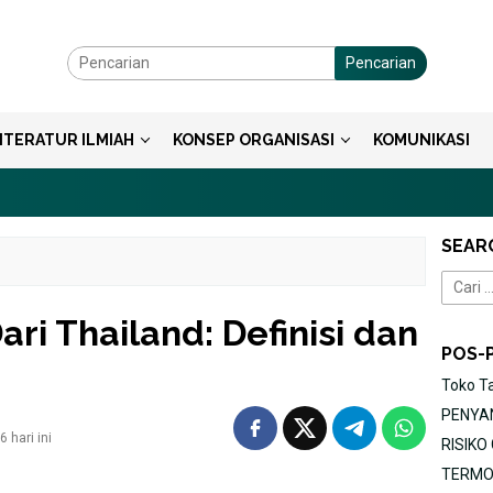
Pencarian
ITERATUR ILMIAH
KONSEP ORGANISASI
KOMUNIKASI
SEAR
Cari
untuk:
ari Thailand: Definisi dan
POS-
Toko T
PENYAN
 hari ini
RISIK
TERMOR