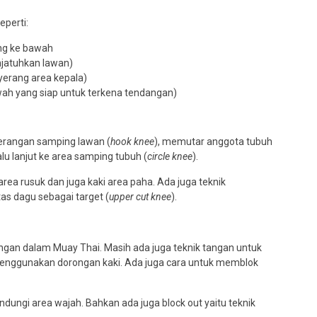
perti:
ng ke bawah
jatuhkan lawan)
erang area kepala)
wah yang siap untuk terkena tendangan)
erangan samping lawan (
hook knee
), memutar anggota tubuh
lu lanjut ke area samping tubuh (
circle knee
).
rea rusuk dan juga kaki area paha. Ada juga teknik
s dagu sebagai target (
upper cut knee
).
ngan dalam Muay Thai. Masih ada juga teknik tangan untuk
menggunakan dorongan kaki. Ada juga cara untuk memblok
ungi area wajah. Bahkan ada juga block out yaitu teknik