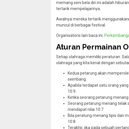
memang seni bela diri ini adalah hibura
tertarik mempelajarinya.
Awalnya mereka tertarik menggunakanny
muncul di berbagai festival.
Organisatoris lain baca ini:
Perkembanga
Aturan Permainan O
Setiap olahraga memiliki peraturan. Sa
olahraga yang kita kenal dengan sebutan
Kedua petarung akan memperoleh n
seimbang.
Apabila terdapat satu orang yang
10:9.
Ketika seorang petarung menang 
Seorang petarung menang telak s
mendapat nilai 10:7
Bila peratung menang tipis dan 
10:8
Terakhir, jika pada sebuah perta