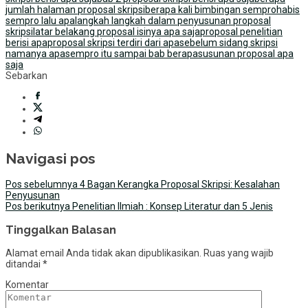
jumlah halaman proposal skripsi
berapa kali bimbingan sempro
habis
sempro lalu apa
langkah langkah dalam penyusunan proposal
skripsi
latar belakang proposal isinya apa saja
proposal penelitian
berisi apa
proposal skripsi terdiri dari apa
sebelum sidang skripsi
namanya apa
sempro itu sampai bab berapa
susunan proposal apa
saja
Sebarkan
Navigasi pos
Pos sebelumnya
4 Bagan Kerangka Proposal Skripsi: Kesalahan
Penyusunan
Pos berikutnya
Penelitian Ilmiah : Konsep Literatur dan 5 Jenis
Tinggalkan Balasan
Alamat email Anda tidak akan dipublikasikan.
Ruas yang wajib
ditandai
*
Komentar