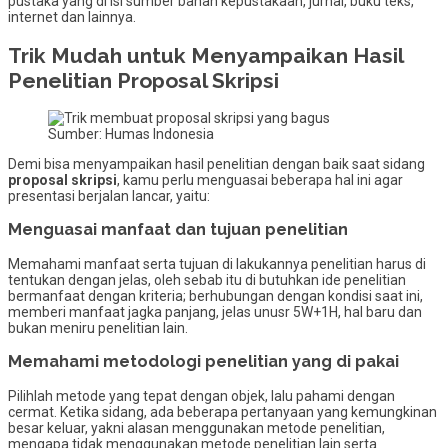
pustaka yang di isi sumber bahan kepustakaan, jurnal, buku teks,
internet dan lainnya.
Trik Mudah untuk Menyampaikan Hasil
Penelitian Proposal Skripsi
Sumber: Humas Indonesia
Demi bisa menyampaikan hasil penelitian dengan baik saat sidang
proposal skripsi
, kamu perlu menguasai beberapa hal ini agar
presentasi berjalan lancar, yaitu:
Menguasai manfaat dan tujuan penelitian
Memahami manfaat serta tujuan di lakukannya penelitian harus di
tentukan dengan jelas, oleh sebab itu di butuhkan ide penelitian
bermanfaat dengan kriteria; berhubungan dengan kondisi saat ini,
memberi manfaat jagka panjang, jelas unusr 5W+1H, hal baru dan
bukan meniru penelitian lain.
Memahami metodologi penelitian yang di pakai
Pilihlah metode yang tepat dengan objek, lalu pahami dengan
cermat. Ketika sidang, ada beberapa pertanyaan yang kemungkinan
besar keluar, yakni alasan menggunakan metode penelitian,
mengapa tidak menggunakan metode penelitian lain serta