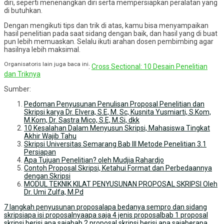
diri, seperti menenangkan diri serta mempersiapkan peralatan yang
di butuhkan.
Dengan mengikuti tips dan trik di atas, kamu bisa menyampaikan
hasil penelitian pada saat sidang dengan baik, dan hasil yang di buat
pun lebih memuaskan. Selalu ikuti arahan dosen pembimbing agar
hasilnya lebih maksimal.
Organisatoris lain juga baca ini
:
Cross Sectional: 10 Desain Penelitian
dan Triknya
Sumber:
Pedoman Penyusunan Penulisan Proposal Penelitian dan
Skripsi karya Dr. Elvera, S.E, M. Sc, Kusnita Yusmiarti, S.Kom,
M.Kom, Dr. Sastra Mico, S.E, M.Si, dkk
10 Kesalahan Dalam Menyusun Skripsi, Mahasiswa Tingkat
Akhir Wajib Tahu
Skripsi Universitas Semarang Bab III Metode Penelitian 3.1
Persiapan
Apa Tujuan Penelitian? oleh Mudjia Rahardjo
Contoh Proposal Skripsi, Ketahui Format dan Perbedaannya
dengan Skripsi
MODUL TEKNIK KILAT PENYUSUNAN PROPOSAL SKRIPSI Oleh
Dr. Umi Zulfa, M.Pd
7 langkah penyusunan proposal
apa bedanya sempro dan sidang
skripsi
apa isi proposalnya
apa saja 4 jenis proposal
bab 1 proposal
skripsi berisi apa saja
bab 2 proposal skripsi berisi apa saja
berapa