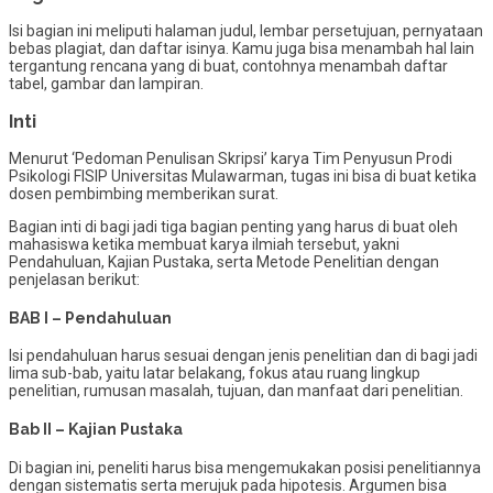
Isi bagian ini meliputi halaman judul, lembar persetujuan, pernyataan
bebas plagiat, dan daftar isinya. Kamu juga bisa menambah hal lain
tergantung rencana yang di buat, contohnya menambah daftar
tabel, gambar dan lampiran.
Inti
Menurut ‘Pedoman Penulisan Skripsi’ karya Tim Penyusun Prodi
Psikologi FISIP Universitas Mulawarman, tugas ini bisa di buat ketika
dosen pembimbing memberikan surat.
Bagian inti di bagi jadi tiga bagian penting yang harus di buat oleh
mahasiswa ketika membuat karya ilmiah tersebut, yakni
Pendahuluan, Kajian Pustaka, serta Metode Penelitian dengan
penjelasan berikut:
BAB I – Pendahuluan
Isi pendahuluan harus sesuai dengan jenis penelitian dan di bagi jadi
lima sub-bab, yaitu latar belakang, fokus atau ruang lingkup
penelitian, rumusan masalah, tujuan, dan manfaat dari penelitian.
Bab II – Kajian Pustaka
Di bagian ini, peneliti harus bisa mengemukakan posisi penelitiannya
dengan sistematis serta merujuk pada hipotesis. Argumen bisa