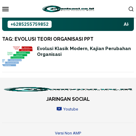
Loncat
ke
konten
+6285255759852
Aksiom
TAG:
EVOLUSI TEORI ORGANISASI PPT
Evolusi Klasik Modern, Kajian Perubahan
Organisasi
JARINGAN SOCIAL
Youtube
Versi Non AMP