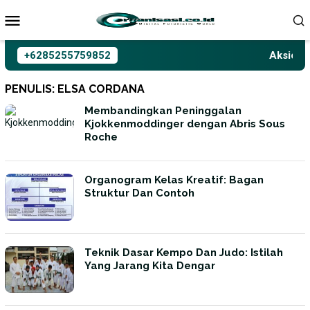
Loncat
ke
konten
+6285255759852
Aksioma 
PENULIS:
ELSA CORDANA
Membandingkan Peninggalan
Kjokkenmoddinger dengan Abris Sous
Roche
Organogram Kelas Kreatif: Bagan
Struktur Dan Contoh
Teknik Dasar Kempo Dan Judo: Istilah
Yang Jarang Kita Dengar