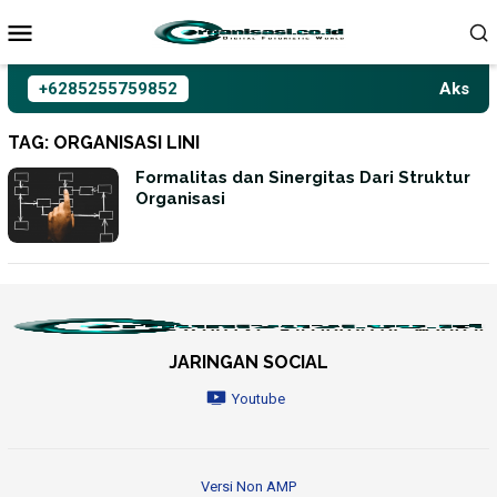
Loncat
ke
konten
+6285255759852
Aksioma
TAG:
ORGANISASI LINI
Formalitas dan Sinergitas Dari Struktur
Organisasi
JARINGAN SOCIAL
Youtube
Versi Non AMP