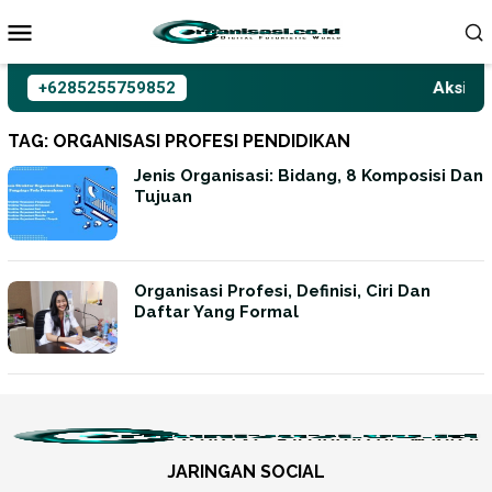
Loncat
ke
konten
+6285255759852
Aksioma
TAG:
ORGANISASI PROFESI PENDIDIKAN
Jenis Organisasi: Bidang, 8 Komposisi Dan
Tujuan
Organisasi Profesi, Definisi, Ciri Dan
Daftar Yang Formal
JARINGAN SOCIAL