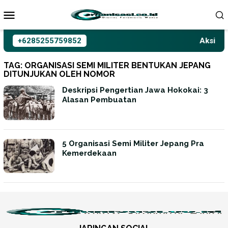
Loncat
ke
konten
+6285255759852
Aksioma 
TAG:
ORGANISASI SEMI MILITER BENTUKAN JEPANG
DITUNJUKAN OLEH NOMOR
Deskripsi Pengertian Jawa Hokokai: 3
Alasan Pembuatan
5 Organisasi Semi Militer Jepang Pra
Kemerdekaan