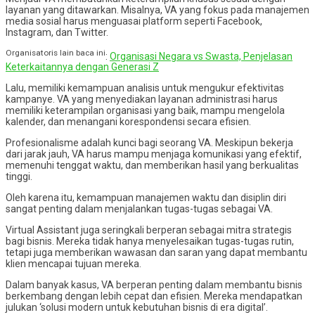
layanan yang ditawarkan. Misalnya, VA yang fokus pada manajemen
media sosial harus menguasai platform seperti Facebook,
Instagram, dan Twitter.
Organisatoris lain baca ini
:
Organisasi Negara vs Swasta, Penjelasan
Keterkaitannya dengan Generasi Z
Lalu, memiliki kemampuan analisis untuk mengukur efektivitas
kampanye. VA yang menyediakan layanan administrasi harus
memiliki keterampilan organisasi yang baik, mampu mengelola
kalender, dan menangani korespondensi secara efisien.
Profesionalisme adalah kunci bagi seorang VA. Meskipun bekerja
dari jarak jauh, VA harus mampu menjaga komunikasi yang efektif,
memenuhi tenggat waktu, dan memberikan hasil yang berkualitas
tinggi.
Oleh karena itu, kemampuan manajemen waktu dan disiplin diri
sangat penting dalam menjalankan tugas-tugas sebagai VA.
Virtual Assistant juga seringkali berperan sebagai mitra strategis
bagi bisnis. Mereka tidak hanya menyelesaikan tugas-tugas rutin,
tetapi juga memberikan wawasan dan saran yang dapat membantu
klien mencapai tujuan mereka.
Dalam banyak kasus, VA berperan penting dalam membantu bisnis
berkembang dengan lebih cepat dan efisien. Mereka mendapatkan
julukan ‘solusi modern untuk kebutuhan bisnis di era digital’.