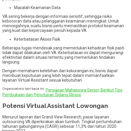
Masalah Keamanan Data
VA sering bekerja dengan informasi sensitif, sehingga risiko
kebocoran data atau pelanggaran keamanan meningkat. Untuk
mencegahnya, suatu bisnis perlu memastikan protokol keamanan
yang kuat dan kepercayaan penuh kepada VA.
Keterbatasan Akses Fisik
Beberapa tugas mendesak yang memerlukan kehadiran fisik pasti
tidak dapat dilakukan oleh VA. Keterbatasan ini dapat mengurangi
efektivitas dalam situasi tertentu yang memerlukan tindakan
langsung.
Dengan memahami kelebihan dan kekurangan ini, bisnis dapat
membuat keputusan yang lebih tepat dalam memanfaatkan
layanan Virtual Assistant sesuai kebutuhan.
Organisatoris lain baca ini
:
Persiapan Mahasiswa Senior, Berikut Tips
Pembukaan dan Penutupan Sidang Skripsi
Potensi Virtual Assistant Lowongan
Menurut laporan dari Grand View Research, pasar layanan
outsourcing VA diperkirakan akan tumbuh. Tingkat pertumbuhan
tahunan gabungannya (CAGR) sebesar 11,3% dari tahun 2020
hingga 2027.