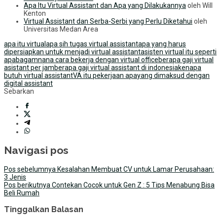
Apa Itu Virtual Assistant dan Apa yang Dilakukannya
oleh Will
Kenton
Virtual Assistant dan Serba-Serbi yang Perlu Diketahui
oleh
Universitas Medan Area
apa itu virtual
apa sih tugas virtual assistant
apa yang harus
dipersiapkan untuk menjadi virtual assistant
asisten virtual itu seperti
apa
bagamnana cara bekerja dengan virtual office
berapa gaji virtual
asistant per jam
berapa gaji virtual assistant di indonesia
kenapa
butuh virtual assistant
VA itu pekerjaan apa
yang dimaksud dengan
digital assistant
Sebarkan
Navigasi pos
Pos sebelumnya
Kesalahan Membuat CV untuk Lamar Perusahaan:
3 Jenis
Pos berikutnya
Contekan Cocok untuk Gen Z : 5 Tips Menabung Bisa
Beli Rumah
Tinggalkan Balasan