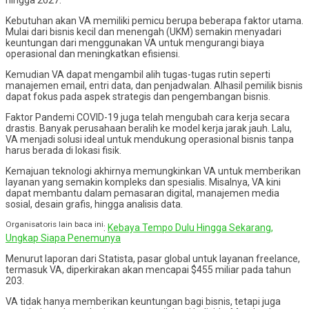
Kebutuhan akan VA memiliki pemicu berupa beberapa faktor utama.
Mulai dari bisnis kecil dan menengah (UKM) semakin menyadari
keuntungan dari menggunakan VA untuk mengurangi biaya
operasional dan meningkatkan efisiensi.
Kemudian VA dapat mengambil alih tugas-tugas rutin seperti
manajemen email, entri data, dan penjadwalan. Alhasil pemilik bisnis
dapat fokus pada aspek strategis dan pengembangan bisnis.
Faktor Pandemi COVID-19 juga telah mengubah cara kerja secara
drastis. Banyak perusahaan beralih ke model kerja jarak jauh. Lalu,
VA menjadi solusi ideal untuk mendukung operasional bisnis tanpa
harus berada di lokasi fisik.
Kemajuan teknologi akhirnya memungkinkan VA untuk memberikan
layanan yang semakin kompleks dan spesialis. Misalnya, VA kini
dapat membantu dalam pemasaran digital, manajemen media
sosial, desain grafis, hingga analisis data.
Organisatoris lain baca ini
:
Kebaya Tempo Dulu Hingga Sekarang,
Ungkap Siapa Penemunya
Menurut laporan dari Statista, pasar global untuk layanan freelance,
termasuk VA, diperkirakan akan mencapai $455 miliar pada tahun
203.
VA tidak hanya memberikan keuntungan bagi bisnis, tetapi juga