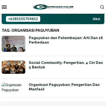
Loncat
ke
konten
+6285255759852
Aksioma 
TAG:
ORGANISASI PAGUYUBAN
Paguyuban dan Patembayan: Arti Dan 16
Perbedaan
Social Community: Pengertian, 4 Ciri Dan
5 Bentuk
Organisasi Paguyuban: Pengertian Dan
Manfaat