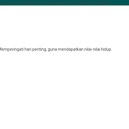
at, politisi, akademisi, Publik Speaker Rp 25.000.000,-/Paket
emperingati hari penting, guna mendapatkan nilai-nilai hidup.