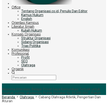
Office
Tentang Organisasi.co.id, Penulis Dan Editor
Kamus Hukum
English
Orientasi Kampus
Literatur Ilmiah
Kuliah Hukum
Konsep Organisasi
Struktur Organisasi
Sidang Organisasi
Trias Politika
Komunikasi
Profesional
Profit
SEO
Olahraga
Organik
+6285255759852
Aksioma Interelasi, Belajar Privat Gaya Komunikasi Terbaik untuk
pejabat, politisi, akademisi, Publik Speaker Rp 25.000.000,-/Paket
Beranda
Olahraga
Cabang Olahraga Atletik, Pengertian Dan
Aturan