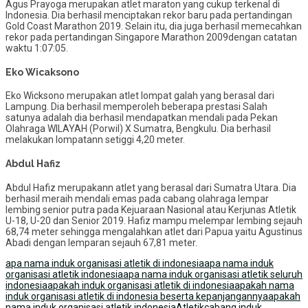
Agus Prayoga merupakan atlet maraton yang cukup terkenal di
Indonesia. Dia berhasil menciptakan rekor baru pada pertandingan
Gold Coast Marathon 2019. Selain itu, dia juga berhasil memecahkan
rekor pada pertandingan Singapore Marathon 2009dengan catatan
waktu 1:07:05.
Eko Wicaksono
Eko Wicksono merupakan atlet lompat galah yang berasal dari
Lampung. Dia berhasil memperoleh beberapa prestasi Salah
satunya adalah dia berhasil mendapatkan mendali pada Pekan
Olahraga WILAYAH (Porwil) X Sumatra, Bengkulu. Dia berhasil
melakukan lompatann setiggi 4,20 meter.
Abdul Hafiz
Abdul Hafiz merupakann atlet yang berasal dari Sumatra Utara. Dia
berhasil meraih mendali emas pada cabang olahraga lempar
lembing senior putra pada Kejuaraan Nasional atau Kerjunas Atletik
U-18, U-20 dan Senior 2019. Hafiz mampu melempar lembing sejauh
68,74 meter sehingga mengalahkan atlet dari Papua yaitu Agustinus
Abadi dengan lemparan sejauh 67,81 meter.
apa nama induk organisasi atletik di indonesia
apa nama induk
organisasi atletik indonesia
apa nama induk organisasi atletik seluruh
indonesia
apakah induk organisasi atletik di indonesia
apakah nama
induk organisasi atletik di indonesia beserta kepanjangannya
apakah
nama induk organisasi atletik indonesia
Atletik
cabang induk