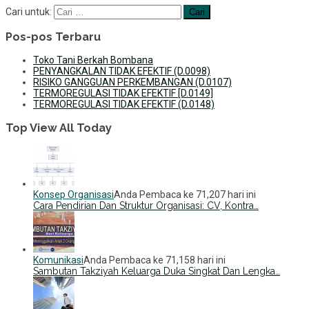
Cari untuk:
Pos-pos Terbaru
Toko Tani Berkah Bombana
PENYANGKALAN TIDAK EFEKTIF (D.0098)
RISIKO GANGGUAN PERKEMBANGAN (D.0107)
TERMOREGULASI TIDAK EFEKTIF [D.0149]
TERMOREGULASI TIDAK EFEKTIF (D.0148)
Top View All Today
Konsep Organisasi
Anda Pembaca ke 71,207 hari ini
Cara Pendirian Dan Struktur Organisasi: CV, Kontra…
Komunikasi
Anda Pembaca ke 71,158 hari ini
Sambutan Takziyah Keluarga Duka Singkat Dan Lengka…