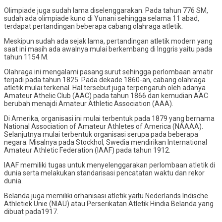
Olimpiade juga sudah lama diselenggarakan. Pada tahun 776 SM,
sudah ada olimpiade kuno di Yunani sehingga selama 11 abad,
terdapat pertandingan beberapa cabang olahraga atletik.
Meskipun sudah ada sejak lama, pertandingan atletik modern yang
saat ini masih ada awalnya mulai berkembang di Inggris yaitu pada
tahun 1154 M.
Olahraga ini mengalami pasang surut sehingga perlombaan amatir
terjadi pada tahun 1825. Pada dekade 1860-an, cabang olahraga
atletik mulai terkenal. Hal tersebut juga terpengaruh oleh adanya
Amateur Athelic Club (AAC) pada tahun 1866 dan kemudian AAC
berubah menajdi Amateur Athletic Association (AAA).
Di Amerika, organisasi ini mulai terbentuk pada 1879 yang bernama
National Association of Amateur Athletes of America (NAAAA).
Selanjutnya mulai terbentuk organisasi serupa pada beberapa
negara. Misalnya pada Stockhol, Swedia mendirikan International
Amateur Athletic Federation (IAAF) pada tahun 1912.
IAAF memiliki tugas untuk menyelenggarakan perlombaan atletik di
dunia serta melakukan standarisasi pencatatan waktu dan rekor
dunia.
Belanda juga memiliki orhanisasi atletik yaitu Nederlands Indische
Athletiek Unie (NIAU) atau Perserikatan Atletik Hindia Belanda yang
dibuat pada1917.