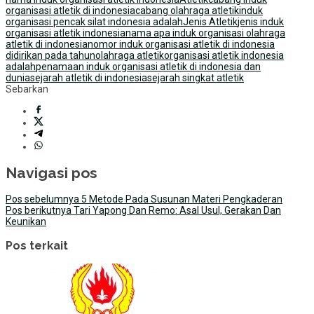
organisasi atletik di indonesia
cabang olahraga atletik
induk
organisasi pencak silat indonesia adalah
Jenis Atletik
jenis induk
organisasi atletik indonesia
nama apa induk organisasi olahraga
atletik di indonesia
nomor induk organisasi atletik di indonesia
didirikan pada tahun
olahraga atletik
organisasi atletik indonesia
adalah
penamaan induk organisasi atletik di indonesia dan
dunia
sejarah atletik di indonesia
sejarah singkat atletik
Sebarkan
Navigasi pos
Pos sebelumnya
5 Metode Pada Susunan Materi Pengkaderan
Pos berikutnya
Tari Yapong Dan Remo: Asal Usul, Gerakan Dan
Keunikan
Pos terkait