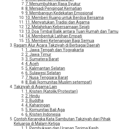
7. Menumbuhkan Rasa Syukur
8. Menjadi Pengingat Kematian
9. Membangun Kedekatan Emosional
10. Memberi Ruang untuk Berdoa Bersama
11. Menyatukan Tradisi dan Agama
12. Melahirkan Kebersamaan Sejati
13. Doa Timbal Balik antara Tuan Rumah dan Tamu
14. Membentuk Latihan Empati
15. Memberi Ketenangan Bagi Semua
Ragam Alur Acara Takziyah di Berbagai Daerah
1. Jawa Tengah dan Yogyakarta
2. Jawa Timur
3. Sumatera Barat
4. Aceh
5. Kalimantan Selatan
6. Sulawesi Selatan
7. Nusa Tenggara Barat
8. Bali (komunitas Muslim setempat)
Takziyah di Agama Lain
1. Kristen (Katolik/Protestan)
2. Hindu
3. Buddha
4. Kaharingan
5. Komunitas Bali Aga
6. Kristen Indonesia
Contoh Kerangka Kata Sambutan Takziyah dari Pihak
Keluarga di Malam Ketiga
1. Pembukaan dan Ucapan Terima Kasih