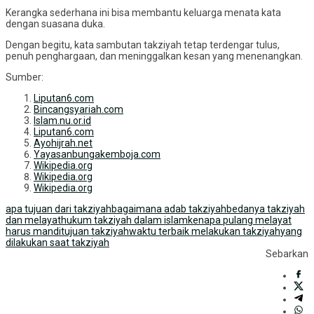
Kerangka sederhana ini bisa membantu keluarga menata kata
dengan suasana duka.
Dengan begitu, kata sambutan takziyah tetap terdengar tulus,
penuh penghargaan, dan meninggalkan kesan yang menenangkan.
Sumber:
Liputan6.com
Bincangsyariah.com
Islam.nu.or.id
Liputan6.com
Ayohijrah.net
Yayasanbungakemboja.com
Wikipedia.org
Wikipedia.org
Wikipedia.org
apa tujuan dari takziyah
bagaimana adab takziyah
bedanya takziyah
dan melayat
hukum takziyah dalam islam
kenapa pulang melayat
harus mandi
tujuan takziyah
waktu terbaik melakukan takziyah
yang
dilakukan saat takziyah
Sebarkan