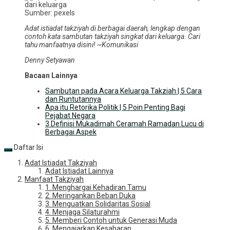
Sumber: pexels
Adat istiadat takziyah di berbagai daerah, lengkap dengan
contoh kata sambutan takziyah singkat dari keluarga.
Cari
tahu manfaatnya disini! ~Komunikasi
Denny Setyawan
Bacaan Lainnya
Sambutan pada Acara Keluarga Takziah | 5 Cara
dan Runtutannya
Apa itu Retorika Politik | 5 Poin Penting Bagi
Pejabat Negara
3 Definisi Mukadimah Ceramah Ramadan Lucu di
Berbagai Aspek
Daftar Isi
Adat Istiadat Takziyah
Adat Istiadat Lainnya
Manfaat Takziyah
1. Menghargai Kehadiran Tamu
2. Meringankan Beban Duka
3. Menguatkan Solidaritas Sosial
4. Menjaga Silaturahmi
5. Memberi Contoh untuk Generasi Muda
6. Mengajarkan Kesabaran