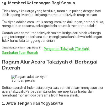
15. Memberi Ketenangan Bagi Semua
Tidak hanya keluarga yang berduka, tamu pun pulang dengan hati
lebih lapang. Manfaat ini yang membuat takziyah tetap relevan.
Takziyah adalah cara untuk mengutarakan dukungan, berbagi duka,
menguatkan sesama, sekaligus belajar untuk menerima takdir.
Contoh kata sambutan takziyah malam ketiga dari pihak keluarga
yang terdengar sederhana pun mengisyaratkan bahwa kehilangan
tidak harus kita tanggung sendirian.
Organisatoris lain juga baca ini
:
Pengantar Takziyah (Takziah):
Sambutan Tuan Rumah
Ragam Alur Acara Takziyah di Berbagai
Daerah
Sumber: pexels
Setiap daerah di Indonesia punya cara sendiri dalam menyusun alur
acara takziyah. Perbedaan itu justru memperkaya tradisi dan
membuat momen doa bersama lebih terasa akrab.
1. Jawa Tengah dan Yogyakarta