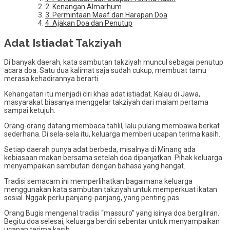
2. Kenangan Almarhum
3. Permintaan Maaf dan Harapan Doa
4. Ajakan Doa dan Penutup
Adat Istiadat Takziyah
Di banyak daerah, kata sambutan takziyah muncul sebagai penutup
acara doa. Satu dua kalimat saja sudah cukup, membuat tamu
merasa kehadirannya berarti.
Kehangatan itu menjadi ciri khas adat istiadat. Kalau di Jawa,
masyarakat biasanya menggelar takziyah dari malam pertama
sampai ketujuh.
Orang-orang datang membaca tahlil, lalu pulang membawa berkat
sederhana. Di sela-sela itu, keluarga memberi ucapan terima kasih.
Setiap daerah punya adat berbeda, misalnya di Minang ada
kebiasaan makan bersama setelah doa dipanjatkan. Pihak keluarga
menyampaikan sambutan dengan bahasa yang hangat.
Tradisi semacam ini memperlihatkan bagaimana keluarga
menggunakan kata sambutan takziyah untuk memperkuat ikatan
sosial. Nggak perlu panjang-panjang, yang penting pas.
Orang Bugis mengenal tradisi “massuro” yang isinya doa bergiliran.
Begitu doa selesai, keluarga berdiri sebentar untuk menyampaikan
ucapan terima kasih.