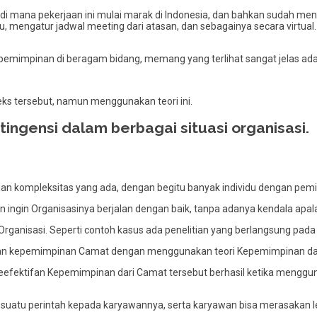
, di mana pekerjaan ini mulai marak di Indonesia, dan bahkan sudah me
 mengatur jadwal meeting dari atasan, dan sebagainya secara virtual. 
epemimpinan di beragam bidang, memang yang terlihat sangat jelas ada
eks tersebut, namun menggunakan teori ini.
ingensi dalam berbagai situasi organisasi.
gan kompleksitas yang ada, dengan begitu banyak individu dengan pem
n ingin Organisasinya berjalan dengan baik, tanpa adanya kendala apa
m Organisasi. Seperti contoh kasus ada penelitian yang berlangsung pad
asan kepemimpinan Camat dengan menggunakan teori Kepemimpinan dari 
 keefektifan Kepemimpinan dari Camat tersebut berhasil ketika mengg
uatu perintah kepada karyawannya, serta karyawan bisa merasakan 