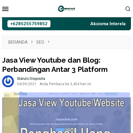
Loncat
Menu
ke
Mobile
konten
+6285255759852
Aksioma Interelasi, Bela
BERANDA
SEO
Jasa View Youtube dan Blog:
Perbandingan Antar 3 Platform
Statuto Disposita
04/09/2021
Anda Pembaca ke 3,454 hari ini