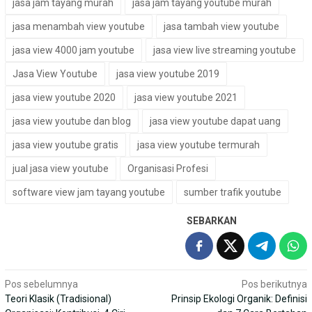
jasa jam tayang murah
jasa jam tayang youtube murah
jasa menambah view youtube
jasa tambah view youtube
jasa view 4000 jam youtube
jasa view live streaming youtube
Jasa View Youtube
jasa view youtube 2019
jasa view youtube 2020
jasa view youtube 2021
jasa view youtube dan blog
jasa view youtube dapat uang
jasa view youtube gratis
jasa view youtube termurah
jual jasa view youtube
Organisasi Profesi
software view jam tayang youtube
sumber trafik youtube
SEBARKAN
Navigasi
Pos sebelumnya
Pos berikutnya
Teori Klasik (Tradisional)
Prinsip Ekologi Organik: Definisi
pos