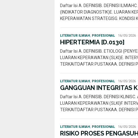
Daftar Isi A. DEFINISIB. DEFINISI ILMI
(INDIKATOR DIAGNOSTIK)E. LUARAN K
KEPERAWATAN STRATEGISG. KONDISI K
Rahmi
LITERATUR ILMIAH
,
PROFESIONAL
16/05/2026
Nur
HIPERTERMIA [D.0130]
Daftar Isi A. DEFINISIB. ETIOLOGI (PE
LUARAN KEPERAWATAN (SLKI)E. INTERVE
TERKAITDAFTAR PUSTAKAA. DEFINISI P
Rahmi
LITERATUR ILMIAH
,
PROFESIONAL
16/05/2026
Nur
GANGGUAN INTEGRITAS KU
Daftar Isi A. DEFINISIB. DEFINISI KLIN
LUARAN KEPERAWATAN (SLKI)F. INTERVE
TERKAITDAFTAR PUSTAKAA. DEFINISI P
Rahmi
LITERATUR ILMIAH
,
PROFESIONAL
16/05/2026
Nur
RISIKO PROSES PENGASUHA