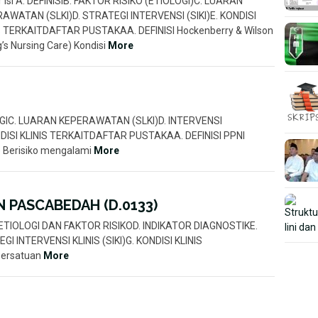
r Isi A. DEFINISIB. FAKTOR RISIKO (ETIOLOGI)C. LUARAN
AWATAN (SLKI)D. STRATEGI INTERVENSI (SIKI)E. KONDISI
S TERKAITDAFTAR PUSTAKAA. DEFINISI Hockenberry & Wilson
’s Nursing Care) Kondisi
More
OLOGIC. LUARAN KEPERAWATAN (SLKI)D. INTERVENSI
ISI KLINIS TERKAITDAFTAR PUSTAKAA. DEFINISI PPNI
) Berisiko mengalami
More
 PASCABEDAH (D.0133)
ISC. ETIOLOGI DAN FAKTOR RISIKOD. INDIKATOR DIAGNOSTIKE.
 INTERVENSI KLINIS (SIKI)G. KONDISI KLINIS
Persatuan
More