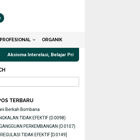
n
PROFESIONAL
ORGANIK
ksioma Interelasi, Belajar Privat Gaya Komunikasi Terbaik untuk 
CH
POS TERBARU
ani Berkah Bombana
GKALAN TIDAK EFEKTIF (D.0098)
O GANGGUAN PERKEMBANGAN (D.0107)
EGULASI TIDAK EFEKTIF [D.0149]
T PENGETAHUAN