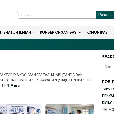
Pencaria
ITERATUR ILMIAH
KONSEP ORGANISASI
KOMUNIKASI
A
SEAR
Cari
untuk:
AN FAKTOR RISIKOC. MANIFESTASI KLINIS (TANDA DAN
I)E. INTERVENSI KEPERAWATAN (SIKI)F. KONDISI KLINIS
POS-
I PPNI
More
Toko T
PENYAN
RISIK
11/05/2026
15/05/2026
TERMOR
NYERI AKUT [D.0077]
DEFISI