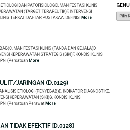
GENU
AHC. ETIOLOGI DAN PATOFISIOLOGID. MANIFESTASI KLINIS
EPERAWATAN (TARGET TERAPEUTIK)F. INTERVENSI
Genus
LINIS TERKAITDAFTAR PUSTAKAA. DEFINISI
More
NYEBAB)C. MANIFESTASI KLINIS (TANDA DAN GEJALA)D.
NSI KEPERAWATAN STRATEGIS (SIKI)F. KONDISI KLINIS
PNI (Persatuan
More
LIT/JARINGAN (D.0129)
ISC. ANALISIS ETIOLOGI (PENYEBAB)D. INDIKATOR DIAGNOSTIKE.
NSI KEPERAWATAN (SIKI)G. KONDISI KLINIS
PNI (Persatuan Perawat
More
N TIDAK EFEKTIF [D.0128]