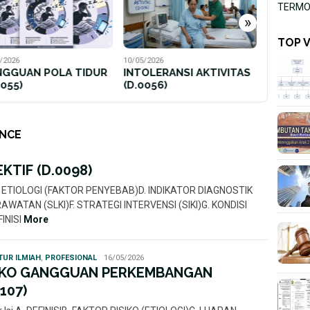
TERMOR
(D.0111)
»
TOP 
/2026
OLERANSI AKTIVITAS
0056)
ANCE
KTIF (D.0098)
IAHC. ETIOLOGI (FAKTOR PENYEBAB)D. INDIKATOR DIAGNOSTIK
ATAN (SLKI)F. STRATEGI INTERVENSI (SIKI)G. KONDISI
INISI
More
Rahmi
TUR ILMIAH
,
PROFESIONAL
16/05/2026
Nur
IKO GANGGUAN PERKEMBANGAN
0107)