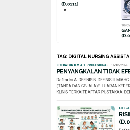
(D.0111)
«
10/05/2026
10/05
GANGGUAN POLA TIDUR
INT
(D.0055)
(D.
TAG:
DIGITAL NURSING ASSIST
Rahmi
LITERATUR ILMIAH
,
PROFESIONAL
16/05/2026
Nur
PENYANGKALAN TIDAK EFE
Daftar Isi A. DEFINISIB. DEFINISI ILM
(TANDA DAN GEJALA)E. LUARAN KEPERAW
KLINIS TERKAITDAFTAR PUSTAKAA. DEF
LITERA
RIS
(D.