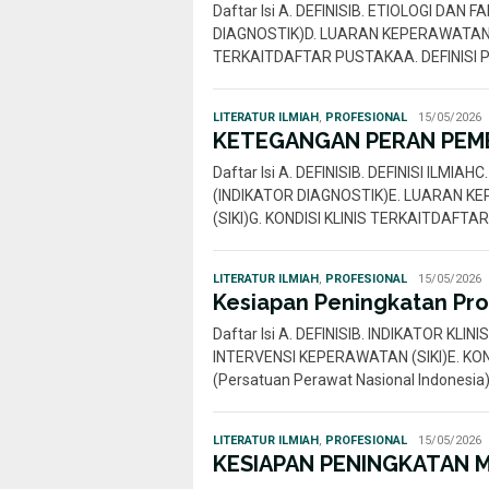
Daftar Isi A. DEFINISIB. ETIOLOGI DAN
DIAGNOSTIK)D. LUARAN KEPERAWATAN (S
TERKAITDAFTAR PUSTAKAA. DEFINISI P
Rahmi
LITERATUR ILMIAH
,
PROFESIONAL
15/05/2026
Nur
KETEGANGAN PERAN PEMBE
Daftar Isi A. DEFINISIB. DEFINISI ILMI
(INDIKATOR DIAGNOSTIK)E. LUARAN K
(SIKI)G. KONDISI KLINIS TERKAITDAFT
Rahmi
LITERATUR ILMIAH
,
PROFESIONAL
15/05/2026
Nur
Kesiapan Peningkatan Pro
Daftar Isi A. DEFINISIB. INDIKATOR K
INTERVENSI KEPERAWATAN (SIKI)E. KON
(Persatuan Perawat Nasional Indonesia
Rahmi
LITERATUR ILMIAH
,
PROFESIONAL
15/05/2026
Nur
KESIAPAN PENINGKATAN M