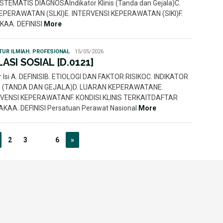
ISTEMATIS DIAGNOSAIndikator Klinis (Tanda dan Gejala)C.
EPERAWATAN (SLKI)E. INTERVENSI KEPERAWATAN (SIKI)F.
KAA. DEFINISI
More
Rahmi
TUR ILMIAH
,
PROFESIONAL
15/05/2026
Nur
LASI SOSIAL [D.0121]
r Isi A. DEFINISIB. ETIOLOGI DAN FAKTOR RISIKOC. INDIKATOR
IS (TANDA DAN GEJALA)D. LUARAN KEPERAWATANE.
VENSI KEPERAWATANF. KONDISI KLINIS TERKAITDAFTAR
KAA. DEFINISI Persatuan Perawat Nasional
More
2
3
…
6
»