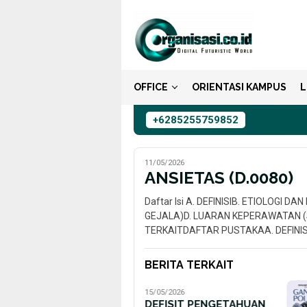
Loncat
ke
konten
OFFICE
ORIENTASI KAMPUS
L
+6285255759852
11/05/2026
ANSIETAS (D.0080)
Daftar Isi A. DEFINISIB. ETIOLOGI D
GEJALA)D. LUARAN KEPERAWATAN (SLK
TERKAITDAFTAR PUSTAKAA. DEFINIS
BERITA TERKAIT
15/05/2026
DEFISIT PENGETAHUAN