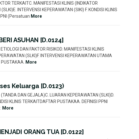
 FAKTOR TERKAITC. MANIFESTASI KLINIS (INDIKATOR
LKI)E. INTERVENSI KEPERAWATAN (SIKI) F. KONDISI KLINIS
PNI (Persatuan
More
RI ASUHAN [D.0124]
AHC. ETIOLOGI DAN FAKTOR RISIKOD. MANIFESTASI KLINIS
EPERAWATAN (SLKI)F. INTERVENSI KEPERAWATAN UTAMA
AR PUSTAKAA.
More
ses Keluarga [D.0123)
LINIS (TANDA DAN GEJALA)C. LUARAN KEPERAWATAN (SLKI)D.
DISI KLINIS TERKAITDAFTAR PUSTAKAA. DEFINISI PPNI
):
More
ENJADI ORANG TUA [D.0122]