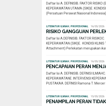
Daftar Isi A. DEFINISIB. FAKTOR RISIK
KEPERAWATAN UTAMA (SIKI)E. KONDISI
(Persatuan Perawat Nasional Indonesia
Rahmi
LITERATUR ILMIAH
,
PROFESIONAL
16/05/2026
Nur
RISIKO GANGGUAN PERLEK
Daftar Isi A.DEFINISIB. FAKTOR RISIK
KEPERAWATAN (SIKI)E. KONDISI KLINIS
Attachment) Perlekatan merupakan ika
Rahmi
LITERATUR ILMIAH
,
PROFESIONAL
16/05/2026
Nur
PENCAPAIAN PERAN MENJA
Daftar Isi A. DEFINISIB. DEFINISI ILMI
KEPERAWATANE. INTERVENSI KEPERAWA
PUSTAKAA. DEFINISI Ramona T. Mercer P
Rahmi
LITERATUR ILMIAH
,
PROFESIONAL
15/05/2026
Nur
PENAMPILAN PERAN TIDAK 