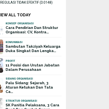
EGULASI TIDAK EFEKTIF (D.0148)
VIEW ALL TODAY
10/05/2026
10/05/2026
KONSEP ORGANISASI
GANGGUAN POLA TIDUR
INTOLERANS
Cara Pendirian Dan Struktur
(D.0055)
(D.0056)
Organisasi: CV, Kontra…
KOMUNIKASI
Sambutan Takziyah Keluarga
Duka Singkat Dan Lengka…
PROFIT
11 Posisi dan Urutan Jabatan
Dalam Perusahaan
SIDANG ORGANISASI
Palu Sidang: Sejarah, 3
Aturan Ketukan Dan Tata
Ca…
STRUKTUR ORGANISASI
SK Panitia Pelaksana, 3 Cara