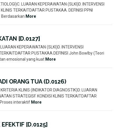
O (ETIOLOGI)C. LUARAN KEPERAWATAN (SLKI)D. INTERVENSI
 KLINIS TERKAITDAFTAR PUSTAKAA. DEFINISI PPNI
) Berdasarkan
More
ATAN [D.0127]
OC. LUARAN KEPERAWATAN (SLKI)D. INTERVENSI
 TERKAITDAFTAR PUSTAKAA.DEFINISI John Bowlby (Teori
tan emosional yang kuat
More
DI ORANG TUA (D.0126)
AHC. KRITERIA KLINIS (INDIKATOR DIAGNOSTIK)D. LUARAN
TAN STRATEGISF. KONDISI KLINIS TERKAITDAFTAR
roses interaktif
More
EFEKTIF [D.0125]