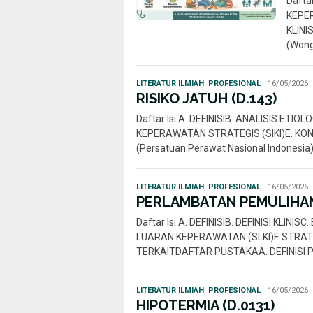
Dafta
KEPER
KLINI
(Wong
Rahmi
LITERATUR ILMIAH
,
PROFESIONAL
16/05/2026
Nur
RISIKO JATUH (D.143)
Daftar Isi A. DEFINISIB. ANALISIS ETI
KEPERAWATAN STRATEGIS (SIKI)E. KOND
(Persatuan Perawat Nasional Indonesia
Rahmi
LITERATUR ILMIAH
,
PROFESIONAL
16/05/2026
Nur
PERLAMBATAN PEMULIHAN
Daftar Isi A. DEFINISIB. DEFINISI KLIN
LUARAN KEPERAWATAN (SLKI)F. STRATEGI
TERKAITDAFTAR PUSTAKAA. DEFINISI 
Rahmi
LITERATUR ILMIAH
,
PROFESIONAL
16/05/2026
Nur
HIPOTERMIA (D.0131)