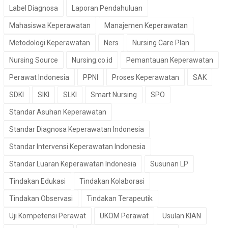
Label Diagnosa
Laporan Pendahuluan
Mahasiswa Keperawatan
Manajemen Keperawatan
Metodologi Keperawatan
Ners
Nursing Care Plan
Nursing Source
Nursing.co.id
Pemantauan Keperawatan
Perawat Indonesia
PPNI
Proses Keperawatan
SAK
SDKI
SIKI
SLKI
Smart Nursing
SPO
Standar Asuhan Keperawatan
Standar Diagnosa Keperawatan Indonesia
Standar Intervensi Keperawatan Indonesia
Standar Luaran Keperawatan Indonesia
Susunan LP
Tindakan Edukasi
Tindakan Kolaborasi
Tindakan Observasi
Tindakan Terapeutik
Uji Kompetensi Perawat
UKOM Perawat
Usulan KIAN