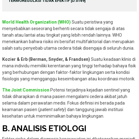
TERMOREGULASI TIDAK EFEKTIF [D.0149]
World Health Organization (WHO)
Suatu peristiwa yang
menyebabkan seseorang berhenti secara tidak sengaja di atas
tanah atau lantai atau tingkat yang lebih rendah lainnya. WHO
menekankan bahwa risiko ini bersifat multifaktorial dan merupakan
salah satu penyebab utama cedera tidak disengaja di seluruh dunia.
Kozier & Erb (Berman, Snyder, & Frandsen)
Suatu keadaan klinis di
mana individu memiliki kerentanan yang tinggi terhadap bahaya fisik
yang berhubungan dengan faktor-faktor lingkungan serta kondisi
fisiologis yang mengganggu keseimbangan atau koordinasi motorik.
The Joint Commission
Potensi terjadinya kejadian sentinel yang
tidak diharapkan di mana pasien mengalami cedera akibat jatuh
selama dalam perawatan medis. Fokus definisi ini berada pada
keamanan pasien (
patient safety
) dan tanggung jawab institusi
kesehatan untuk meminimalkan bahaya lingkungan.
B. ANALISIS ETIOLOGI
Faktor risiko dalam diagnosis keperawatan ini dikategorikan menjadi