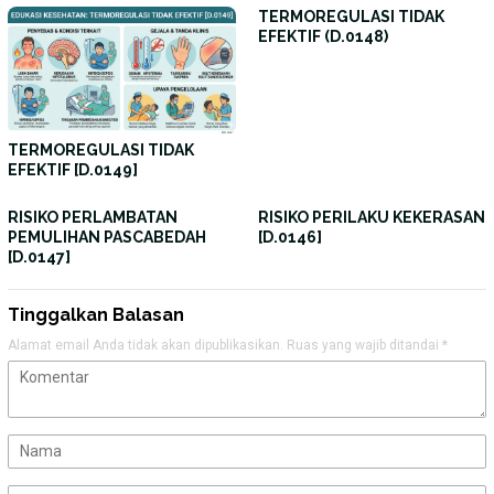
TERMOREGULASI TIDAK
EFEKTIF (D.0148)
TERMOREGULASI TIDAK
EFEKTIF [D.0149]
RISIKO PERLAMBATAN
RISIKO PERILAKU KEKERASAN
PEMULIHAN PASCABEDAH
[D.0146]
[D.0147]
Tinggalkan Balasan
Alamat email Anda tidak akan dipublikasikan.
Ruas yang wajib ditandai
*