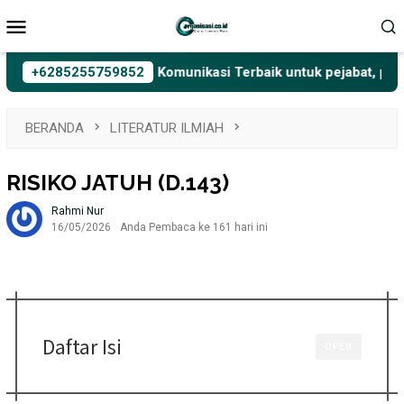
Loncat
Menu
ke
Mobile
konten
si, Belajar Privat Gaya Komunikasi Terbaik untuk pejabat, politi
+6285255759852
BERANDA
LITERATUR ILMIAH
RISIKO JATUH (D.143)
Rahmi Nur
16/05/2026
Anda Pembaca ke 161 hari ini
Daftar Isi
OPEN