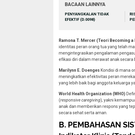
BACAAN LAINNYA
PENYANGKALAN TIDAK
RI
EFEKTIF (D.0098)
PE
Ramona T. Mercer (Teori Becoming a
identitas peran orang tua yang telah m
mengintegrasikan pengalaman pengasuh
efikasi diri dalam merawat anak secara 
Marilynn E. Doenges
Kondisi di mana o
meningkatkan efektivitas peran mereka 
yang lebih baik bagi anggota keluarga 
World Health Organization (WHO)
Defi
(
responsive caregiving
), yakni kemampu
anak dan memberikan respons yang te
secara sehat serta aman.
B. PEMBAHASAN SI