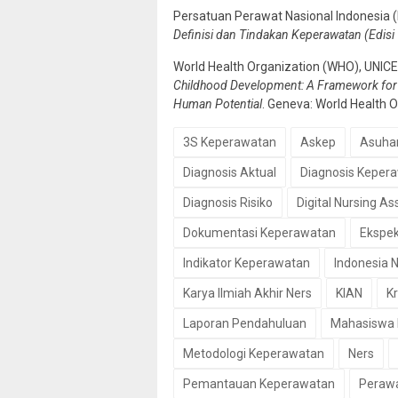
Persatuan Perawat Nasional Indonesia (
Definisi dan Tindakan Keperawatan (Edisi 
World Health Organization (WHO), UNICE
Childhood Development: A Framework for H
Human Potential
. Geneva: World Health O
3S Keperawatan
Askep
Asuha
Diagnosis Aktual
Diagnosis Keper
Diagnosis Risiko
Digital Nursing As
Dokumentasi Keperawatan
Ekspek
Indikator Keperawatan
Indonesia 
Karya Ilmiah Akhir Ners
KIAN
Kr
Laporan Pendahuluan
Mahasiswa
Metodologi Keperawatan
Ners
Pemantauan Keperawatan
Perawa