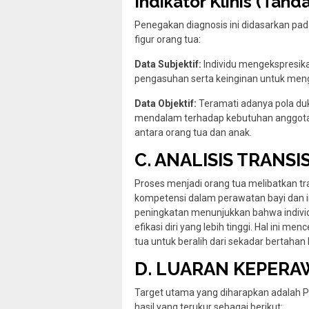
Indikator Klinis (Tand
Penegakan diagnosis ini didasarkan pad
figur orang tua:
Data Subjektif:
Individu mengekspresika
pengasuhan serta keinginan untuk men
Data Objektif:
Teramati adanya pola du
mendalam terhadap kebutuhan anggota k
antara orang tua dan anak.
C. ANALISIS TRANSI
Proses menjadi orang tua melibatkan t
kompetensi dalam perawatan bayi dan in
peningkatan menunjukkan bahwa individ
efikasi diri yang lebih tinggi. Hal ini 
tua untuk beralih dari sekadar bertahan 
D. LUARAN KEPERAW
Target utama yang diharapkan adalah P
hasil yang terukur sebagai berikut: