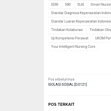
SDKI
SIKI
SLKI
Smart Nursi
Standar Diagnosa Keperawatan Indon
Standar Luaran Keperawatan Indones
Tindakan Kolaborasi
Tindakan Obs
Uji Kompetensi Perawat
UKOM Per
Your Intelligent Nursing Core
Navigasi
Pos sebelumnya
ISOLASI SOSIAL [D.0121]
pos
POS TERKAIT