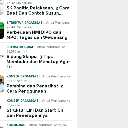
ke 42,746 hari ini
SK Panitia Pelaksana, 3 Cara
Buat Dan Contoh Susun…
STRUKTUR ORGANISASI
Anda Pembaca
ke 40,094 hari ini
Perbedaan HMI DIPO dan
MPO: Tugas dan Wewenang
LITERATUR ILMIAH
Anda Pembaca ke
33,590 hari ini
Sidang Skripsi: 3 Tips
Membuka dan Menutup Agar
Lu…
KONSEP ORGANISASI
Anda Pembaca ke
33,455 hari ini
Pembina dan Penasihat: 2
Cara Penggunaan
KONSEP ORGANISASI
Anda Pembaca ke
30,421 hari ini
Struktur Lini Dan Staff: Ciri
dan Penerapannya
KOMUNIKASI
Anda Pembaca ke 27,857