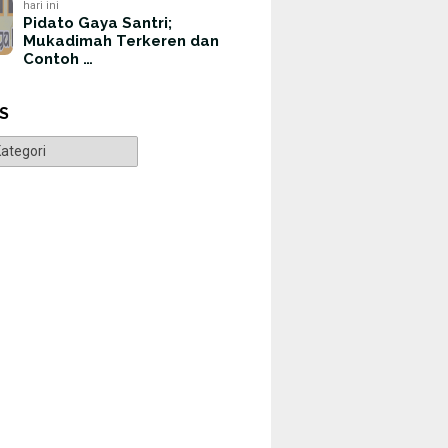
hari ini
Pidato Gaya Santri;
Mukadimah Terkeren dan
Contoh …
S