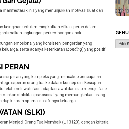
a dan Gejala)
a manifestasi klinis yang menunjukkan motivasi kuat dari
n keinginan untuk meningkatkan efikasi peran dalam
GENU
goptimalkan lingkungan perkembangan anak.
Genus
kungan emosional yang konsisten, pengertian yang
eluarga, serta adanya keterikatan (
bonding
) yang positif
SI PERAN
ransisi peran yang kompleks yang mencakup pencapaian
tegrasi peran orang tua ke dalam konsep diri. Kesiapan
u telah melewati fase adaptasi awal dan siap menuju fase
mencerminkan stabilitas psikososial yang memungkinkan orang
hidup ke arah optimalisasi fungsi keluarga.
ATAN (SLKI)
eran Menjadi Orang Tua Membaik (L.13120), dengan kriteria