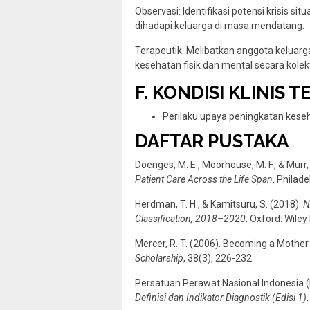
Observasi: Identifikasi potensi krisis 
dihadapi keluarga di masa mendatang.
Terapeutik: Melibatkan anggota kelua
kesehatan fisik dan mental secara kolekt
F. KONDISI KLINIS T
Perilaku upaya peningkatan kese
DAFTAR PUSTAKA
Doenges, M. E., Moorhouse, M. F., & Murr,
Patient Care Across the Life Span
. Philad
Herdman, T. H., & Kamitsuru, S. (2018).
N
Classification, 2018–2020
. Oxford: Wiley
Mercer, R. T. (2006). Becoming a Mothe
Scholarship
, 38(3), 226-232.
Persatuan Perawat Nasional Indonesia (
Definisi dan Indikator Diagnostik (Edisi 1)