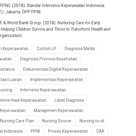
PPNI). (2018).
Standar Intervensi Keperawatan Indonesia:
1)
. Jakarta: DPP PPNI.
F, & World Bank Group. (2018).
Nurturing Care for Early
elping Children Survive and Thrive to Transform Health and
rganization.
n Keperawatan
Contoh LP
Diagnosa Medis
awatan
Diagnosis Promosi Kesehatan
sistance
Dokumentasi Digital Keperawatan
tasi Luaran
Implementasi Keperawatan
Nursing
Intervensi Keperawatan
iteria Hasil Keperawatan
Label Diagnosa
 Keperawatan
Manajemen Keperawatan
Nursing Care Plan
Nursing Source
Nursing.co.id
t Indonesia
PPNI
Proses Keperawatan
SAK