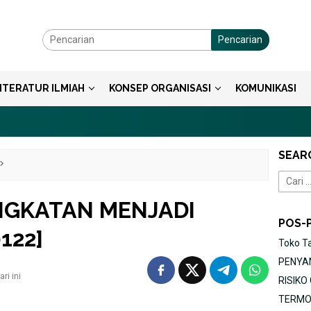
Pencarian
ITERATUR ILMIAH
KONSEP ORGANISASI
KOMUNIKASI
SEAR
Cari
untuk:
NGKATAN MENJADI
POS-
122]
Toko T
PENYAN
ri ini
RISIK
TERMOR