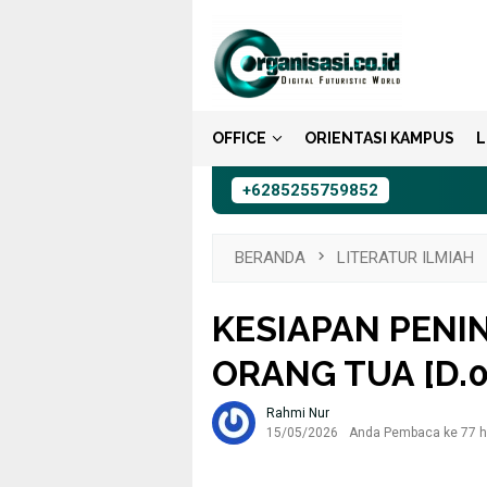
Loncat
ke
konten
OFFICE
ORIENTASI KAMPUS
L
+6285255759852
BERANDA
LITERATUR ILMIAH
KESIAPAN PENI
ORANG TUA [D.0
Rahmi Nur
15/05/2026
Anda Pembaca ke 77 ha