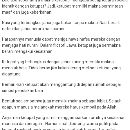
Lalu apa sebenarnya makna ketupat? Mengapa setiap lebaran selalu
identik dengan ketupat? Jadi, ketupat memiliki makna permintaan
maaf dan juga keberkahan.
Nasi yang terbungkus janur juga bukan tanpa makna. Nasi berarti
nafsu dan janur berarti hati nurani.
Harapannya manusia dapat menjga hawa nafsu mereka dengan
menjaga hati nurani. Dalam filosofi Jawa, ketupat juga bermakna
berani mengakui kesalahan.
Ketupat yag terbungkus dengan janur kuning memiliki makna
menolak bala. Tidak heran jika kalian sering melihat ketupat yang
digantung.
Berhari-hari ketupat akan menggantung di depan rumah sebagai
simbol penolakan bala.
Bentuk segiempatnya juga memiliki makna sebagai kiblat. Sejauh
apapun manusia melangkah mereka harus kembali pada Allah.
Anyaman ketupat yang rumit menggambarkan rumitnya kesalahan
manusia dan beragam. Namun saat dipotong, warna putih pada
ketupat melambangkan sucinya hati setelah bermaaf-maafan.