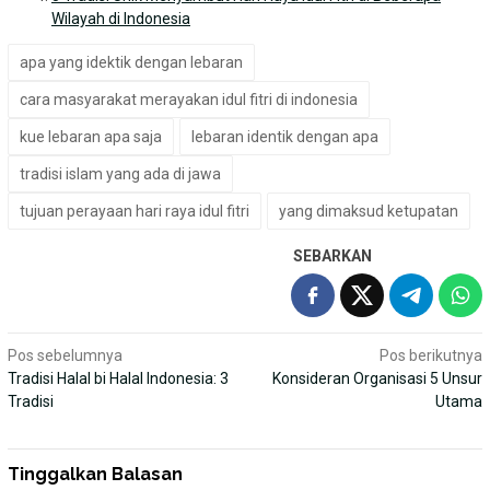
Wilayah di Indonesia
apa yang idektik dengan lebaran
cara masyarakat merayakan idul fitri di indonesia
kue lebaran apa saja
lebaran identik dengan apa
tradisi islam yang ada di jawa
tujuan perayaan hari raya idul fitri
yang dimaksud ketupatan
SEBARKAN
Navigasi
Pos sebelumnya
Pos berikutnya
Tradisi Halal bi Halal Indonesia: 3
Konsideran Organisasi 5 Unsur
pos
Tradisi
Utama
Tinggalkan Balasan