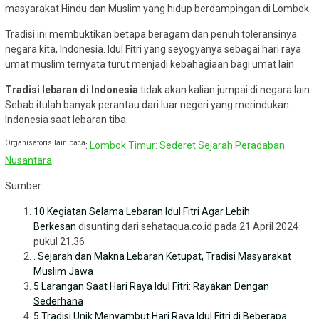
masyarakat Hindu dan Muslim yang hidup berdampingan di Lombok.
Tradisi ini membuktikan betapa beragam dan penuh toleransinya
negara kita, Indonesia. Idul Fitri yang seyogyanya sebagai hari raya
umat muslim ternyata turut menjadi kebahagiaan bagi umat lain
Tradisi lebaran di Indonesia
tidak akan kalian jumpai di negara lain.
Sebab itulah banyak perantau dari luar negeri yang merindukan
Indonesia saat lebaran tiba.
Organisatoris lain baca
:
Lombok Timur: Sederet Sejarah Peradaban
Nusantara
Sumber:
10 Kegiatan Selama Lebaran Idul Fitri Agar Lebih
Berkesan
disunting dari sehataqua.co.id pada 21 April 2024
pukul 21.36
. Sejarah dan Makna Lebaran Ketupat, Tradisi Masyarakat
Muslim Jawa
5 Larangan Saat Hari Raya Idul Fitri: Rayakan Dengan
Sederhana
5 Tradisi Unik Menyambut Hari Raya Idul Fitri di Beberapa