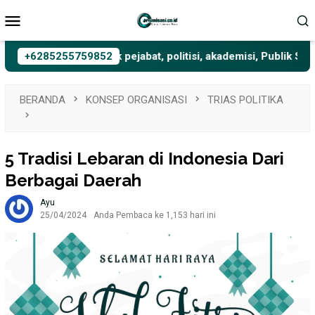
Loncat
Menu
ke
Mobile
konten
unikasi Terbaik untuk pejabat, politisi, akademisi, Publik Speak
+6285255759852
BERANDA
KONSEP ORGANISASI
TRIAS POLITIKA
5 Tradisi Lebaran di Indonesia Dari
Berbagai Daerah
Ayu
25/04/2024
Anda Pembaca ke 1,153 hari ini