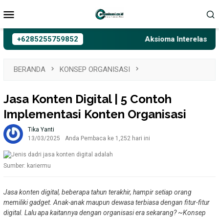
Loncat
Menu
ke
Mobile
konten
+6285255759852
Aksioma Interelasi, Belaj
BERANDA
KONSEP ORGANISASI
Jasa Konten Digital | 5 Contoh
Implementasi Konten Organisasi
Tika Yanti
13/03/2025
Anda Pembaca ke 1,252 hari ini
Sumber: kariermu
Jasa konten digital, beberapa tahun terakhir, hampir setiap orang
memiliki gadget. Anak-anak maupun dewasa terbiasa dengan fitur-fitur
digital. Lalu apa kaitannya dengan organisasi era sekarang?
~
Konsep