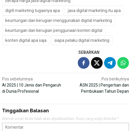
berapa harga jasa digital marketing
digitl marketing tugasnya apa
jasa digital marketing itu apa
keuntungan dan kerugian menggunakan digital marketing
keuntungan dan kerugian penggunaan konten digital
konten digital apa saja
siapa pelaku digital marketing
SEBARKAN
Navigasi
Pos sebelumnya
Pos berikutnya
AI 2025 | 10 Jenis dan Pengaruh
ASN 2025 | Pengertian dan
pos
di Dunia Profesional
Pembukaan Tahun Depan
Tinggalkan Balasan
Alamat email Anda tidak akan dipublikasikan.
Ruas yang wajib ditandai
*