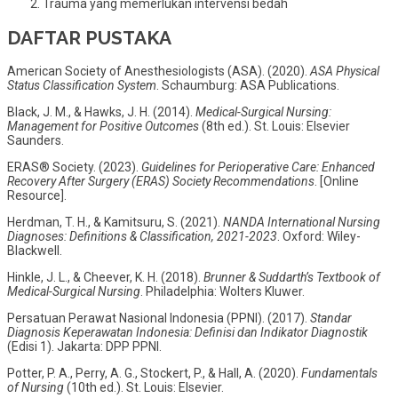
Trauma yang memerlukan intervensi bedah
DAFTAR PUSTAKA
American Society of Anesthesiologists (ASA). (2020).
ASA Physical
Status Classification System
. Schaumburg: ASA Publications.
Black, J. M., & Hawks, J. H. (2014).
Medical-Surgical Nursing:
Management for Positive Outcomes
(8th ed.). St. Louis: Elsevier
Saunders.
ERAS® Society. (2023).
Guidelines for Perioperative Care: Enhanced
Recovery After Surgery (ERAS) Society Recommendations
. [Online
Resource].
Herdman, T. H., & Kamitsuru, S. (2021).
NANDA International Nursing
Diagnoses: Definitions & Classification, 2021-2023
. Oxford: Wiley-
Blackwell.
Hinkle, J. L., & Cheever, K. H. (2018).
Brunner & Suddarth’s Textbook of
Medical-Surgical Nursing
. Philadelphia: Wolters Kluwer.
Persatuan Perawat Nasional Indonesia (PPNI). (2017).
Standar
Diagnosis Keperawatan Indonesia: Definisi dan Indikator Diagnostik
(Edisi 1). Jakarta: DPP PPNI.
Potter, P. A., Perry, A. G., Stockert, P., & Hall, A. (2020).
Fundamentals
of Nursing
(10th ed.). St. Louis: Elsevier.