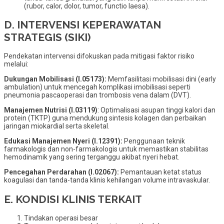
(rubor, calor, dolor, tumor, functio laesa).
D. INTERVENSI KEPERAWATAN
STRATEGIS (SIKI)
Pendekatan intervensi difokuskan pada mitigasi faktor risiko
melalui:
Dukungan Mobilisasi (I.05173):
Memfasilitasi mobilisasi dini (early
ambulation) untuk mencegah komplikasi imobilisasi seperti
pneumonia pascaoperasi dan trombosis vena dalam (DVT).
Manajemen Nutrisi (I.03119)
: Optimalisasi asupan tinggi kalori dan
protein (TKTP) guna mendukung sintesis kolagen dan perbaikan
jaringan miokardial serta skeletal.
Edukasi Manajemen Nyeri (I.12391):
Penggunaan teknik
farmakologis dan non-farmakologis untuk memastikan stabilitas
hemodinamik yang sering terganggu akibat nyeri hebat.
Pencegahan Perdarahan (I.02067):
Pemantauan ketat status
koagulasi dan tanda-tanda klinis kehilangan volume intravaskular.
E. KONDISI KLINIS TERKAIT
Tindakan operasi besar