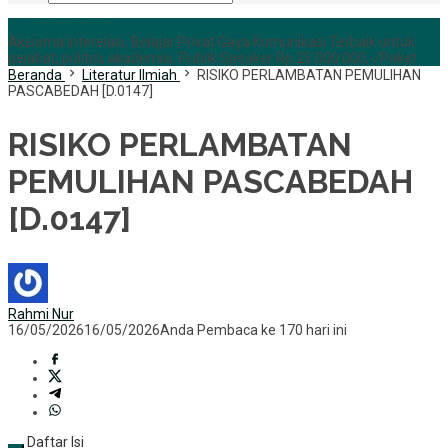
+6285255759852
Aksioma Interelasi, Belajar Privat Gaya Komunikasi Terbaik untuk
pejabat, politisi, akademisi, Publik Speaker Rp 25.000.000,-/Paket
Beranda
Literatur Ilmiah
RISIKO PERLAMBATAN PEMULIHAN
PASCABEDAH [D.0147]
RISIKO PERLAMBATAN
PEMULIHAN PASCABEDAH
[D.0147]
Rahmi Nur
16/05/2026
16/05/2026
Anda Pembaca ke 170 hari ini
Daftar Isi