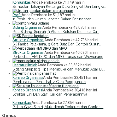
Komunikasi
Anda Pembaca ke 71,149 hari ini
Sambutan Takziyah Keluarga Duka Singkat Dan Lengka…
Profit
Anda Pembaca ke 51,187 hari ini
11 Posisi dan Urutan Jabatan Dalam Perusahaan
Sidang Organisasi
Anda Pembaca ke 43,070 hari ini
Palu Sidang: Sejarah, 3 Aturan Ketukan Dan Tata Ca…
Struktur Organisasi
Anda Pembaca ke 42,736 hari ini
SK Panitia Pelaksana, 3 Cara Buat Dan Contoh Susun…
Struktur Organisasi
Anda Pembaca ke 40,090 hari ini
Perbedaan HMI DIPO dan MPO: Tugas dan Wewenang
Literatur Ilmiah
Anda Pembaca ke 33,582 hari ini
Sidang Skripsi: 3 Tips Membuka dan Menutup Agar Lu…
Konsep Organisasi
Anda Pembaca ke 33,451 hari ini
Pembina dan Penasihat: 2 Cara Penggunaan
Konsep Organisasi
Anda Pembaca ke 30,416 hari ini
Struktur Lini Dan Staff: Ciri dan Penerapannya
Komunikasi
Anda Pembaca ke 27,854 hari ini
Pidato Gaya Santri; Mukadimah Terkeren dan Contoh …
Genus