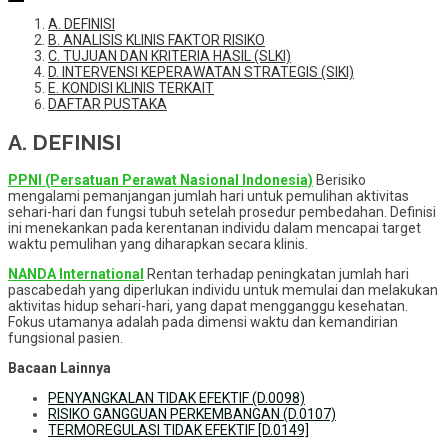
A. DEFINISI
B. ANALISIS KLINIS FAKTOR RISIKO
C. TUJUAN DAN KRITERIA HASIL (SLKI)
D. INTERVENSI KEPERAWATAN STRATEGIS (SIKI)
E. KONDISI KLINIS TERKAIT
DAFTAR PUSTAKA
A. DEFINISI
PPNI (Persatuan Perawat Nasional Indonesia)
Berisiko
mengalami pemanjangan jumlah hari untuk pemulihan aktivitas
sehari-hari dan fungsi tubuh setelah prosedur pembedahan. Definisi
ini menekankan pada kerentanan individu dalam mencapai target
waktu pemulihan yang diharapkan secara klinis.
NANDA International
Rentan terhadap peningkatan jumlah hari
pascabedah yang diperlukan individu untuk memulai dan melakukan
aktivitas hidup sehari-hari, yang dapat mengganggu kesehatan.
Fokus utamanya adalah pada dimensi waktu dan kemandirian
fungsional pasien.
Bacaan Lainnya
PENYANGKALAN TIDAK EFEKTIF (D.0098)
RISIKO GANGGUAN PERKEMBANGAN (D.0107)
TERMOREGULASI TIDAK EFEKTIF [D.0149]