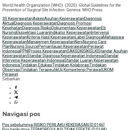
World Health Organization (WHO). (2020).
Global Guidelines for the
Prevention of Surgical Site Infection
. Geneva: WHO Press.
3S Keperawatan
Askep
Asuhan Keperawatan
Diagnosis
Aktual
Diagnosis Keperawatan
Diagnosis Promosi
Kesehatan
Diagnosis Risiko
Dokumentasi Keperawatan
Eb
Nursing
Ekspektasi Luaran
Indikator Keperawatan
Intervensi
Keperawatan
Kriteria Hasil Keperawatan
Label Diagnosa
Mahasiswa
Keperawatan
Manajemen Keperawatan
Ners
Nursing Care
Plan
Nursing Source
Pemantauan Keperawatan
Perawat
Indonesia
PPNI
Proses Keperawatan
SAK
SDKI
SIKI
SLKI
Standar Asuhan
Keperawatan
Standar Diagnosa Keperawatan Indonesia
Standar
Intervensi Keperawatan Indonesia
Standar Luaran Keperawatan
Indonesia
Tindakan Edukasi
Tindakan Kolaborasi
Tindakan
Observasi
Tindakan Terapeutik
Uji Kompetensi Perawat
UKOM
Perawat
Sebarkan
Navigasi pos
Pos sebelumnya
RISIKO PERILAKU KEKERASAN [D.0146]
Pos berikutnya
TERMOREGULASI TIDAK EFEKTIF (D.0148)