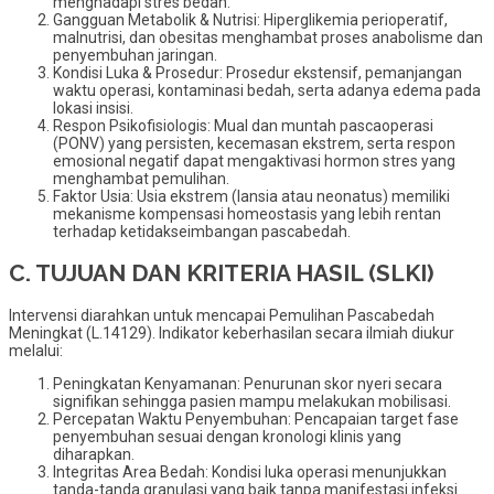
menghadapi stres bedah.
Gangguan Metabolik & Nutrisi: Hiperglikemia perioperatif,
malnutrisi, dan obesitas menghambat proses anabolisme dan
penyembuhan jaringan.
Kondisi Luka & Prosedur: Prosedur ekstensif, pemanjangan
waktu operasi, kontaminasi bedah, serta adanya edema pada
lokasi insisi.
Respon Psikofisiologis: Mual dan muntah pascaoperasi
(PONV) yang persisten, kecemasan ekstrem, serta respon
emosional negatif dapat mengaktivasi hormon stres yang
menghambat pemulihan.
Faktor Usia: Usia ekstrem (lansia atau neonatus) memiliki
mekanisme kompensasi homeostasis yang lebih rentan
terhadap ketidakseimbangan pascabedah.
C. TUJUAN DAN KRITERIA HASIL (SLKI)
Intervensi diarahkan untuk mencapai Pemulihan Pascabedah
Meningkat (L.14129). Indikator keberhasilan secara ilmiah diukur
melalui:
Peningkatan Kenyamanan: Penurunan skor nyeri secara
signifikan sehingga pasien mampu melakukan mobilisasi.
Percepatan Waktu Penyembuhan: Pencapaian target fase
penyembuhan sesuai dengan kronologi klinis yang
diharapkan.
Integritas Area Bedah: Kondisi luka operasi menunjukkan
tanda-tanda granulasi yang baik tanpa manifestasi infeksi