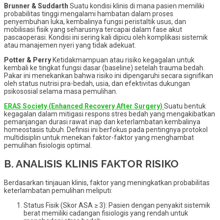
Brunner & Suddarth
Suatu kondisi klinis di mana pasien memiliki
probabilitas tinggi mengalami hambatan dalam proses
penyembuhan luka, kembalinya fungsi peristaltik usus, dan
mobilisasi fisik yang seharusnya tercapai dalam fase akut
pascaoperasi. Kondisi ini sering kali dipicu oleh komplikasi sistemik
atau manajemen nyeri yang tidak adekuat.
Potter & Perry
Ketidakmampuan atau risiko kegagalan untuk
kembali ke tingkat fungsi dasar (baseline) setelah trauma bedah.
Pakar ini menekankan bahwa risiko ini dipengaruhi secara signifikan
oleh status nutrisi pra-bedah, usia, dan efektivitas dukungan
psikososial selama masa pemulihan.
ERAS Society (Enhanced Recovery After Surgery)
Suatu bentuk
kegagalan dalam mitigasi respons stres bedah yang mengakibatkan
pemanjangan durasi rawat inap dan keterlambatan kembalinya
homeostasis tubuh. Definisi ini berfokus pada pentingnya protokol
multidisiplin untuk menekan faktor-faktor yang menghambat
pemulihan fisiologis optimal.
B. ANALISIS KLINIS FAKTOR RISIKO
Berdasarkan tinjauan klinis, faktor yang meningkatkan probabilitas
keterlambatan pemulihan meliputi:
Status Fisik (Skor ASA ≥ 3): Pasien dengan penyakit sistemik
berat memiliki cadangan fisiologis yang rendah untuk