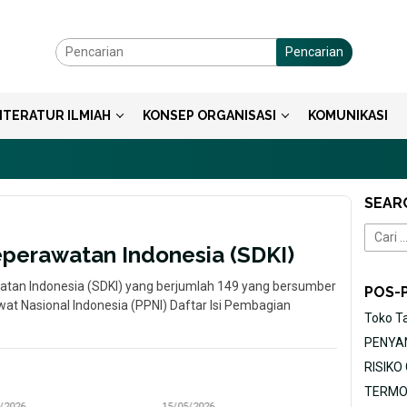
Pencarian
ITERATUR ILMIAH
KONSEP ORGANISASI
KOMUNIKASI
SEAR
Cari
perawatan Indonesia (SDKI)
untuk:
watan Indonesia (SDKI) yang berjumlah 149 yang bersumber
POS-
wat Nasional Indonesia (PPNI) Daftar Isi Pembagian
Toko T
PENYAN
RISIK
TERMOR
/2026
11/05/2026