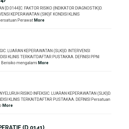
EKAN [D.0144]C. FAKTOR RISIKO (INDIKATOR DIAGNOSTIK)D.
NSI KEPERAWATAN (SIKI)F. KONDISI KLINIS
ersatuan Perawat
More
OLOGIC. LUARAN KEPERAWATAN (SLKI)D. INTERVENSI
ISI KLINIS TERKAITDAFTAR PUSTAKAA. DEFINISI PPNI
) Berisiko mengalami
More
MENYELURUH RISIKO INFEKSIC. LUARAN KEPERAWATAN (SLKI)D.
DISI KLINIS TERKAITDAFTAR PUSTAKAA. DEFINISI Persatuan
ko
More
ERATIF (D.0141)