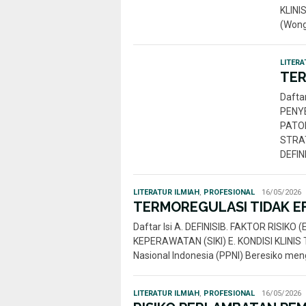
KLINI
(Wong
LITERA
TER
Dafta
PENYE
PATOF
STRAT
DEFIN
Rahmi
LITERATUR ILMIAH
,
PROFESIONAL
16/05/2026
Nur
TERMOREGULASI TIDAK EFE
Daftar Isi A. DEFINISIB. FAKTOR RISIK
KEPERAWATAN (SIKI) E. KONDISI KLINI
Nasional Indonesia (PPNI) Beresiko me
Rahmi
LITERATUR ILMIAH
,
PROFESIONAL
16/05/2026
Nur