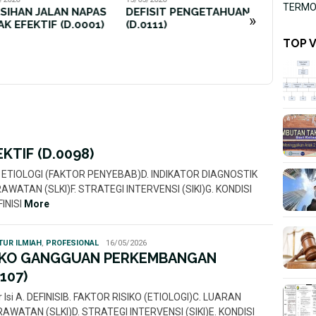
TERMOR
ISIT PENGETAHUAN
ANSIETA
»
0111)
05/05/2026
SLKI, Standar Luaran
TOP 
Keperawatan Indonesia:
Konsep
KTIF (D.0098)
IAHC. ETIOLOGI (FAKTOR PENYEBAB)D. INDIKATOR DIAGNOSTIK
ATAN (SLKI)F. STRATEGI INTERVENSI (SIKI)G. KONDISI
INISI
More
Rahmi
TUR ILMIAH
,
PROFESIONAL
16/05/2026
Nur
IKO GANGGUAN PERKEMBANGAN
0107)
r Isi A. DEFINISIB. FAKTOR RISIKO (ETIOLOGI)C. LUARAN
AWATAN (SLKI)D. STRATEGI INTERVENSI (SIKI)E. KONDISI