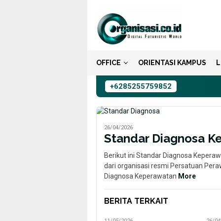
Loncat
ke
konten
OFFICE
ORIENTASI KAMPUS
L
+6285255759852
26/04/2026
Standar Diagnosa Ke
Berikut ini Standar Diagnosa Kepera
dari organisasi resmi Persatuan Pera
Diagnosa Keperawatan
More
BERITA TERKAIT
11/05/2026
26/04/2026
15/05