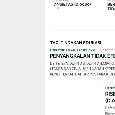
ANSIETAS (D.0080)
BERSIHAN JALAN NAPAS
DEF
«
TIDAK EFEKTIF (D.0001)
(D.
TAG:
TINDAKAN EDUKASI
Rahmi
LITERATUR ILMIAH
,
PROFESIONAL
16/05/2026
Nur
PENYANGKALAN TIDAK EFE
Daftar Isi A. DEFINISIB. DEFINISI ILM
(TANDA DAN GEJALA)E. LUARAN KEPERAW
KLINIS TERKAITDAFTAR PUSTAKAA. DEF
LITERA
RIS
(D.
Dafta
KEPER