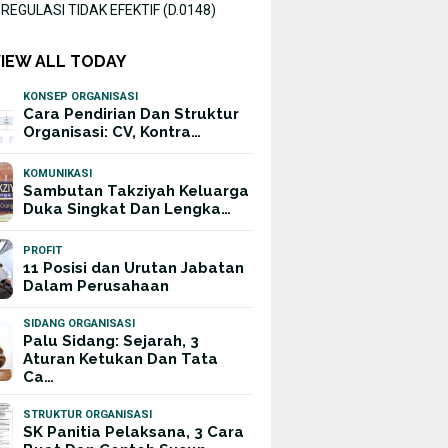
EGULASI TIDAK EFEKTIF (D.0148)
S (D.0080)
BERSIHAN JALAN NAPAS
DEFISIT PE
TIDAK EFEKTIF (D.0001)
(D.0111)
VIEW ALL TODAY
KONSEP ORGANISASI
Cara Pendirian Dan Struktur
Organisasi: CV, Kontra…
KOMUNIKASI
Sambutan Takziyah Keluarga
Duka Singkat Dan Lengka…
PROFIT
11 Posisi dan Urutan Jabatan
Dalam Perusahaan
SIDANG ORGANISASI
Palu Sidang: Sejarah, 3
Aturan Ketukan Dan Tata
Ca…
STRUKTUR ORGANISASI
SK Panitia Pelaksana, 3 Cara