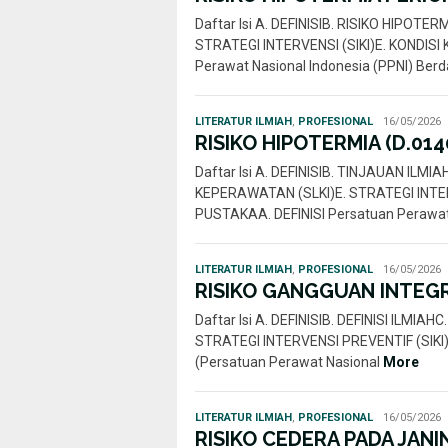
Daftar Isi A. DEFINISIB. RISIKO HIPO
STRATEGI INTERVENSI (SIKI)E. KONDISI
Perawat Nasional Indonesia (PPNI) Ber
Rahmi
LITERATUR ILMIAH
,
PROFESIONAL
16/05/2026
Nur
RISIKO HIPOTERMIA (D.014
Daftar Isi A. DEFINISIB. TINJAUAN ILM
KEPERAWATAN (SLKI)E. STRATEGI INTERV
PUSTAKAA. DEFINISI Persatuan Perawa
Rahmi
LITERATUR ILMIAH
,
PROFESIONAL
16/05/2026
Nur
RISIKO GANGGUAN INTEGR
Daftar Isi A. DEFINISIB. DEFINISI ILM
STRATEGI INTERVENSI PREVENTIF (SIKI)
(Persatuan Perawat Nasional
More
Rahmi
LITERATUR ILMIAH
,
PROFESIONAL
16/05/2026
Nur
RISIKO CEDERA PADA JANIN