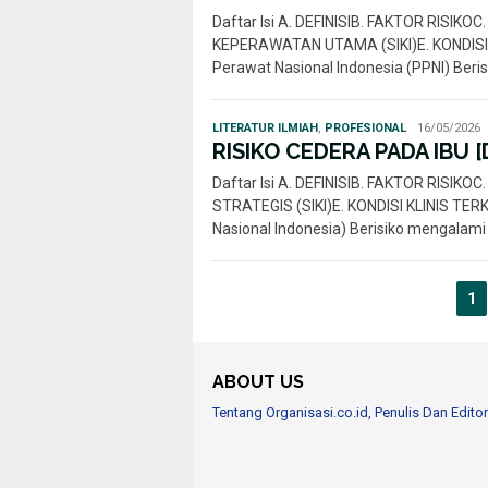
Daftar Isi A. DEFINISIB. FAKTOR RISI
KEPERAWATAN UTAMA (SIKI)E. KONDISI
Perawat Nasional Indonesia (PPNI) Ber
Statuto
LITERATUR ILMIAH
,
PROFESIONAL
16/05/2026
Disposita
RISIKO CEDERA PADA IBU [
Daftar Isi A. DEFINISIB. FAKTOR RISI
STRATEGIS (SIKI)E. KONDISI KLINIS TE
Nasional Indonesia) Berisiko mengalam
1
ABOUT US
Tentang Organisasi.co.id, Penulis Dan Editor