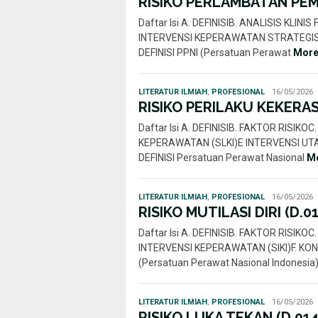
RISIKO PERLAMBATAN PEM
Daftar Isi A. DEFINISIB. ANALISIS KLIN
INTERVENSI KEPERAWATAN STRATEGIS (
DEFINISI PPNI (Persatuan Perawat
Mor
Rahmi
LITERATUR ILMIAH
,
PROFESIONAL
16/05/2026
Nur
RISIKO PERILAKU KEKERAS
Daftar Isi A. DEFINISIB. FAKTOR RISIK
KEPERAWATAN (SLKI)E INTERVENSI UTA
DEFINISI Persatuan Perawat Nasional
M
Rahmi
LITERATUR ILMIAH
,
PROFESIONAL
16/05/2026
Nur
RISIKO MUTILASI DIRI (D.0
Daftar Isi A. DEFINISIB. FAKTOR RISIK
INTERVENSI KEPERAWATAN (SIKI)F. KON
(Persatuan Perawat Nasional Indonesia
Rahmi
LITERATUR ILMIAH
,
PROFESIONAL
16/05/2026
Nur
RISIKO LUKA TEKAN (D.014