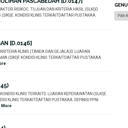
ULIHAN PASCABEDAH [D.0147]
GENU
IS FAKTOR RISIKOC. TUJUAN DAN KRITERIA HASIL (SLKI)D.
Genus
SIKI)E. KONDISI KLINIS TERKAITDAFTAR PUSTAKAA.
e
AN [D.0146]
OC. KRITERIA KLINIS (TANDA DAN GEJALA)D. LUARAN
MA (SIKI)F. KONDISI KLINIS TERKAITDAFTAR PUSTAKAA.
ore
145)
OC. KONDISI KLINIS TERKAITD. LUARAN KEPERAWATAN (SLKI)E.
DISI KLINIS TERKAITDAFTAR PUSTAKAA. DEFINISI PPNI
)
More
4)