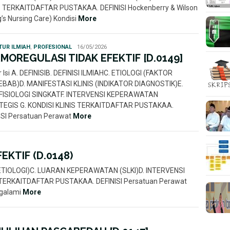
S TERKAITDAFTAR PUSTAKAA. DEFINISI Hockenberry & Wilson
’s Nursing Care) Kondisi
More
Statuto
TUR ILMIAH
,
PROFESIONAL
16/05/2026
Disposita
MOREGULASI TIDAK EFEKTIF [D.0149]
r Isi A. DEFINISIB. DEFINISI ILMIAHC. ETIOLOGI (FAKTOR
BAB)D. MANIFESTASI KLINIS (INDIKATOR DIAGNOSTIK)E.
ISIOLOGI SINGKATF. INTERVENSI KEPERAWATAN
EGIS G. KONDISI KLINIS TERKAITDAFTAR PUSTAKAA.
ISI Persatuan Perawat
More
KTIF (D.0148)
O (ETIOLOGI)C. LUARAN KEPERAWATAN (SLKI)D. INTERVENSI
S TERKAITDAFTAR PUSTAKAA. DEFINISI Persatuan Perawat
ngalami
More