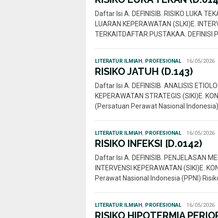
Daftar Isi A. DEFINISIB. RISIKO LUKA T
LUARAN KEPERAWATAN (SLKI)E. INTERVE
TERKAITDAFTAR PUSTAKAA. DEFINISI P
Rahmi
LITERATUR ILMIAH
,
PROFESIONAL
16/05/2026
Nur
RISIKO JATUH (D.143)
Daftar Isi A. DEFINISIB. ANALISIS ETI
KEPERAWATAN STRATEGIS (SIKI)E. KOND
(Persatuan Perawat Nasional Indonesia
Rahmi
LITERATUR ILMIAH
,
PROFESIONAL
16/05/2026
Nur
RISIKO INFEKSI [D.0142)
Daftar Isi A. DEFINISIB. PENJELASAN 
INTERVENSI KEPERAWATAN (SIKI)E. KON
Perawat Nasional Indonesia (PPNI) Risi
Rahmi
LITERATUR ILMIAH
,
PROFESIONAL
16/05/2026
Nur
RISIKO HIPOTERMIA PERIOP