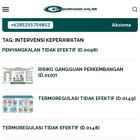
Loncat
ke
konten
+6285255759852
Aksioma Inter
TAG:
INTERVENSI KEPERAWATAN
PENYANGKALAN TIDAK EFEKTIF (D.0098)
RISIKO GANGGUAN PERKEMBANGAN
(D.0107)
TERMOREGULASI TIDAK EFEKTIF [D.0149]
TERMOREGULASI TIDAK EFEKTIF (D.0148)