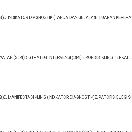
YEBAB)D. INDIKATOR DIAGNOSTIK (TANDA DAN GEJALA)E. LUARAN KEPERAWA
AWATAN (SLKI)D. STRATEGI INTERVENSI (SIKI)E. KONDISI KLINIS TERKAI
YEBAB)D. MANIFESTASI KLINIS (INDIKATOR DIAGNOSTIK)E. PATOFISIOLOG