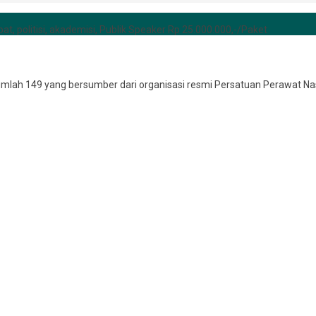
at, politisi, akademisi, Publik Speaker Rp 25.000.000,-/Paket
jumlah 149 yang bersumber dari organisasi resmi Persatuan Perawat Na