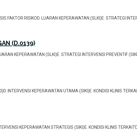
ALISIS FAKTOR RISIKOD. LUARAN KEPERAWATAN (SLKI)E. STRATEGI INTER
AN (D.0139)
OD. LUARAN KEPERAWATAN (SLKI)E. STRATEGI INTERVENSI PREVENTIF (SIK
LKI)D. INTERVENSI KEPERAWATAN UTAMA (SIKI)E. KONDISI KLINIS TERK
. INTERVENSI KEPERAWATAN STRATEGIS (SIKI)E. KONDISI KLINIS TERKAI