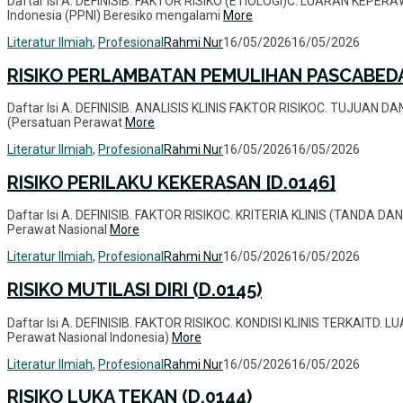
Daftar Isi A. DEFINISIB. FAKTOR RISIKO (ETIOLOGI)C. LUARAN KEPE
Indonesia (PPNI) Beresiko mengalami
More
Literatur Ilmiah
,
Profesional
Rahmi Nur
16/05/2026
16/05/2026
RISIKO PERLAMBATAN PEMULIHAN PASCABEDA
Daftar Isi A. DEFINISIB. ANALISIS KLINIS FAKTOR RISIKOC. TUJUAN 
(Persatuan Perawat
More
Literatur Ilmiah
,
Profesional
Rahmi Nur
16/05/2026
16/05/2026
RISIKO PERILAKU KEKERASAN [D.0146]
Daftar Isi A. DEFINISIB. FAKTOR RISIKOC. KRITERIA KLINIS (TANDA
Perawat Nasional
More
Literatur Ilmiah
,
Profesional
Rahmi Nur
16/05/2026
16/05/2026
RISIKO MUTILASI DIRI (D.0145)
Daftar Isi A. DEFINISIB. FAKTOR RISIKOC. KONDISI KLINIS TERKAIT
Perawat Nasional Indonesia)
More
Literatur Ilmiah
,
Profesional
Rahmi Nur
16/05/2026
16/05/2026
RISIKO LUKA TEKAN (D.0144)