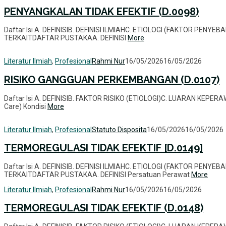
PENYANGKALAN TIDAK EFEKTIF (D.0098)
Daftar Isi A. DEFINISIB. DEFINISI ILMIAHC. ETIOLOGI (FAKTOR PEN
TERKAITDAFTAR PUSTAKAA. DEFINISI
More
Literatur Ilmiah
,
Profesional
Rahmi Nur
16/05/2026
16/05/2026
RISIKO GANGGUAN PERKEMBANGAN (D.0107)
Daftar Isi A. DEFINISIB. FAKTOR RISIKO (ETIOLOGI)C. LUARAN KEPER
Care) Kondisi
More
Literatur Ilmiah
,
Profesional
Statuto Disposita
16/05/2026
16/05/2026
TERMOREGULASI TIDAK EFEKTIF [D.0149]
Daftar Isi A. DEFINISIB. DEFINISI ILMIAHC. ETIOLOGI (FAKTOR PEN
TERKAITDAFTAR PUSTAKAA. DEFINISI Persatuan Perawat
More
Literatur Ilmiah
,
Profesional
Rahmi Nur
16/05/2026
16/05/2026
TERMOREGULASI TIDAK EFEKTIF (D.0148)