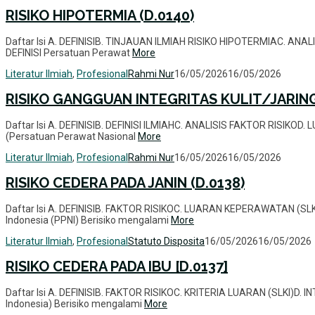
RISIKO HIPOTERMIA (D.0140)
Daftar Isi A. DEFINISIB. TINJAUAN ILMIAH RISIKO HIPOTERMIAC. AN
DEFINISI Persatuan Perawat
More
Literatur Ilmiah
,
Profesional
Rahmi Nur
16/05/2026
16/05/2026
RISIKO GANGGUAN INTEGRITAS KULIT/JARING
Daftar Isi A. DEFINISIB. DEFINISI ILMIAHC. ANALISIS FAKTOR RISIK
(Persatuan Perawat Nasional
More
Literatur Ilmiah
,
Profesional
Rahmi Nur
16/05/2026
16/05/2026
RISIKO CEDERA PADA JANIN (D.0138)
Daftar Isi A. DEFINISIB. FAKTOR RISIKOC. LUARAN KEPERAWATAN (S
Indonesia (PPNI) Berisiko mengalami
More
Literatur Ilmiah
,
Profesional
Statuto Disposita
16/05/2026
16/05/2026
RISIKO CEDERA PADA IBU [D.0137]
Daftar Isi A. DEFINISIB. FAKTOR RISIKOC. KRITERIA LUARAN (SLKI)D
Indonesia) Berisiko mengalami
More