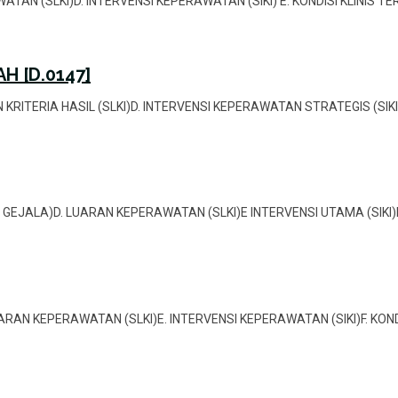
RAWATAN (SLKI)D. INTERVENSI KEPERAWATAN (SIKI) E. KONDISI KLINIS 
H [D.0147]
DAN KRITERIA HASIL (SLKI)D. INTERVENSI KEPERAWATAN STRATEGIS (SIK
 DAN GEJALA)D. LUARAN KEPERAWATAN (SLKI)E INTERVENSI UTAMA (SIKI)
D. LUARAN KEPERAWATAN (SLKI)E. INTERVENSI KEPERAWATAN (SIKI)F. KO