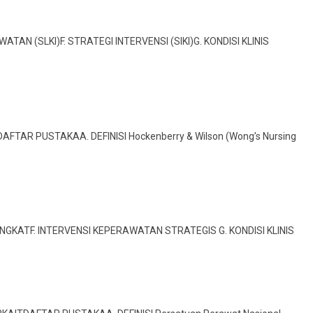
TAN (SLKI)F. STRATEGI INTERVENSI (SIKI)G. KONDISI KLINIS
TDAFTAR PUSTAKAA. DEFINISI Hockenberry & Wilson (Wong’s Nursing
I SINGKATF. INTERVENSI KEPERAWATAN STRATEGIS G. KONDISI KLINIS