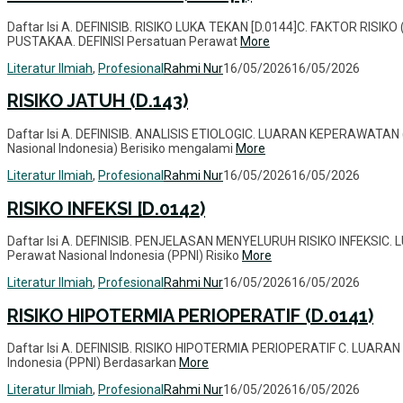
Daftar Isi A. DEFINISIB. RISIKO LUKA TEKAN [D.0144]C. FAKTOR RI
PUSTAKAA. DEFINISI Persatuan Perawat
More
Literatur Ilmiah
,
Profesional
Rahmi Nur
16/05/2026
16/05/2026
RISIKO JATUH (D.143)
Daftar Isi A. DEFINISIB. ANALISIS ETIOLOGIC. LUARAN KEPERAWATAN
Nasional Indonesia) Berisiko mengalami
More
Literatur Ilmiah
,
Profesional
Rahmi Nur
16/05/2026
16/05/2026
RISIKO INFEKSI [D.0142)
Daftar Isi A. DEFINISIB. PENJELASAN MENYELURUH RISIKO INFEKSIC
Perawat Nasional Indonesia (PPNI) Risiko
More
Literatur Ilmiah
,
Profesional
Rahmi Nur
16/05/2026
16/05/2026
RISIKO HIPOTERMIA PERIOPERATIF (D.0141)
Daftar Isi A. DEFINISIB. RISIKO HIPOTERMIA PERIOPERATIF C. LUAR
Indonesia (PPNI) Berdasarkan
More
Literatur Ilmiah
,
Profesional
Rahmi Nur
16/05/2026
16/05/2026