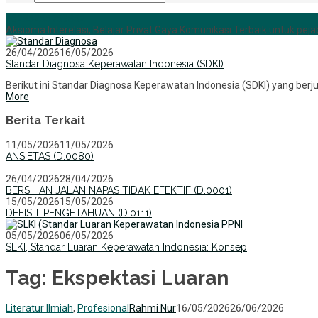
+6285255759852
Aksioma Interelasi, Belajar Privat Gaya Komunikasi Terbaik untuk pejab
26/04/2026
16/05/2026
Standar Diagnosa Keperawatan Indonesia (SDKI)
Berikut ini Standar Diagnosa Keperawatan Indonesia (SDKI) yang ber
More
Berita Terkait
11/05/2026
11/05/2026
ANSIETAS (D.0080)
26/04/2026
28/04/2026
BERSIHAN JALAN NAPAS TIDAK EFEKTIF (D.0001)
15/05/2026
15/05/2026
DEFISIT PENGETAHUAN (D.0111)
05/05/2026
06/05/2026
SLKI, Standar Luaran Keperawatan Indonesia: Konsep
Tag:
Ekspektasi Luaran
Literatur Ilmiah
,
Profesional
Rahmi Nur
16/05/2026
26/06/2026