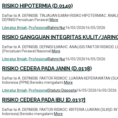
RISIKO HIPOTERMIA (D.0140)
Daftar Isi A. DEFINISIB. TINJAUAN ILMIAH RISIKO HIPOTERMIAC. AN
DEFINISI Persatuan Perawat
More
Literatur Ilmiah
,
Profesional
Rahmi Nur
16/05/2026
16/05/2026
RISIKO GANGGUAN INTEGRITAS KULIT/JARING
Daftar Isi A. DEFINISIB. DEFINISI ILMIAHC. ANALISIS FAKTOR RISIK
(Persatuan Perawat Nasional
More
Literatur Ilmiah
,
Profesional
Rahmi Nur
16/05/2026
16/05/2026
RISIKO CEDERA PADA JANIN (D.0138)
Daftar Isi A. DEFINISIB. FAKTOR RISIKOC. LUARAN KEPERAWATAN (S
Indonesia (PPNI) Berisiko mengalami
More
Literatur Ilmiah
,
Profesional
Statuto Disposita
16/05/2026
16/05/2026
RISIKO CEDERA PADA IBU [D.0137]
Daftar Isi A. DEFINISIB. FAKTOR RISIKOC. KRITERIA LUARAN (SLKI)D
Indonesia) Berisiko mengalami
More