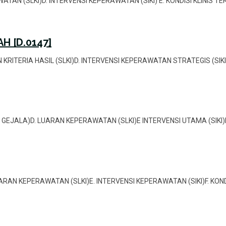
RAWATAN (SLKI)D. INTERVENSI KEPERAWATAN (SIKI) E. KONDISI KLINIS 
H [D.0147]
DAN KRITERIA HASIL (SLKI)D. INTERVENSI KEPERAWATAN STRATEGIS (SIK
 DAN GEJALA)D. LUARAN KEPERAWATAN (SLKI)E INTERVENSI UTAMA (SIKI)
D. LUARAN KEPERAWATAN (SLKI)E. INTERVENSI KEPERAWATAN (SIKI)F. KO