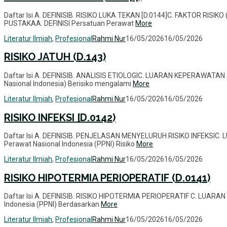
Daftar Isi A. DEFINISIB. RISIKO LUKA TEKAN [D.0144]C. FAKTOR RI
PUSTAKAA. DEFINISI Persatuan Perawat
More
Literatur Ilmiah
,
Profesional
Rahmi Nur
16/05/2026
16/05/2026
RISIKO JATUH (D.143)
Daftar Isi A. DEFINISIB. ANALISIS ETIOLOGIC. LUARAN KEPERAWATAN
Nasional Indonesia) Berisiko mengalami
More
Literatur Ilmiah
,
Profesional
Rahmi Nur
16/05/2026
16/05/2026
RISIKO INFEKSI [D.0142)
Daftar Isi A. DEFINISIB. PENJELASAN MENYELURUH RISIKO INFEKSIC
Perawat Nasional Indonesia (PPNI) Risiko
More
Literatur Ilmiah
,
Profesional
Rahmi Nur
16/05/2026
16/05/2026
RISIKO HIPOTERMIA PERIOPERATIF (D.0141)
Daftar Isi A. DEFINISIB. RISIKO HIPOTERMIA PERIOPERATIF C. LUAR
Indonesia (PPNI) Berdasarkan
More
Literatur Ilmiah
,
Profesional
Rahmi Nur
16/05/2026
16/05/2026