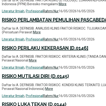
Daftar Isi A. DEFINISIB. FAKTOR RISIKO (ETIOLOGI)C. LUARAN KEPE
Indonesia (PPNI) Beresiko mengalami
More
Literatur Ilmiah
,
Profesional
Rahmi Nur
16/05/2026
16/05/2026
RISIKO PERLAMBATAN PEMULIHAN PASCABEDA
Daftar Isi A. DEFINISIB. ANALISIS KLINIS FAKTOR RISIKOC. TUJUAN 
(Persatuan Perawat
More
Literatur Ilmiah
,
Profesional
Rahmi Nur
16/05/2026
16/05/2026
RISIKO PERILAKU KEKERASAN [D.0146]
Daftar Isi A. DEFINISIB. FAKTOR RISIKOC. KRITERIA KLINIS (TANDA
Perawat Nasional
More
Literatur Ilmiah
,
Profesional
Rahmi Nur
16/05/2026
16/05/2026
RISIKO MUTILASI DIRI (D.0145)
Daftar Isi A. DEFINISIB. FAKTOR RISIKOC. KONDISI KLINIS TERKAIT
Perawat Nasional Indonesia)
More
Literatur Ilmiah
,
Profesional
Rahmi Nur
16/05/2026
16/05/2026
RISIKO LUKA TEKAN (D.0144)