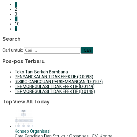
1
2
3
…
10
»
Search
Cari untuk:
Pos-pos Terbaru
Toko Tani Berkah Bombana
PENYANGKALAN TIDAK EFEKTIF (D.0098)
RISIKO GANGGUAN PERKEMBANGAN (D.0107)
TERMOREGULASI TIDAK EFEKTIF [D.0149]
TERMOREGULASI TIDAK EFEKTIF (D.0148)
Top View All Today
Konsep Organisasi
Cara Pendirian Dan Struktur Organisasi: CV, Kontra…