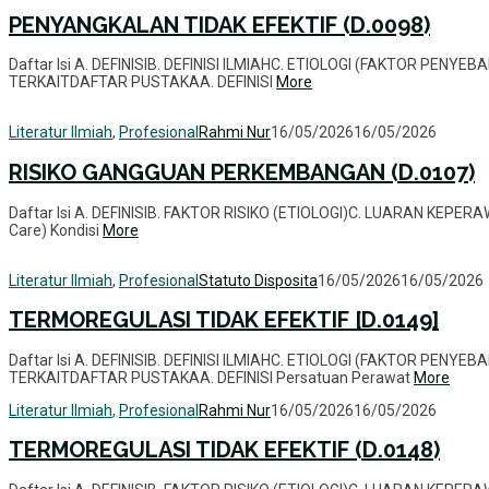
PENYANGKALAN TIDAK EFEKTIF (D.0098)
Daftar Isi A. DEFINISIB. DEFINISI ILMIAHC. ETIOLOGI (FAKTOR PEN
TERKAITDAFTAR PUSTAKAA. DEFINISI
More
Literatur Ilmiah
,
Profesional
Rahmi Nur
16/05/2026
16/05/2026
RISIKO GANGGUAN PERKEMBANGAN (D.0107)
Daftar Isi A. DEFINISIB. FAKTOR RISIKO (ETIOLOGI)C. LUARAN KEPER
Care) Kondisi
More
Literatur Ilmiah
,
Profesional
Statuto Disposita
16/05/2026
16/05/2026
TERMOREGULASI TIDAK EFEKTIF [D.0149]
Daftar Isi A. DEFINISIB. DEFINISI ILMIAHC. ETIOLOGI (FAKTOR PEN
TERKAITDAFTAR PUSTAKAA. DEFINISI Persatuan Perawat
More
Literatur Ilmiah
,
Profesional
Rahmi Nur
16/05/2026
16/05/2026
TERMOREGULASI TIDAK EFEKTIF (D.0148)