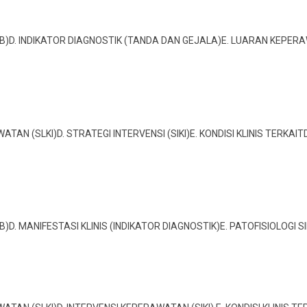
YEBAB)D. INDIKATOR DIAGNOSTIK (TANDA DAN GEJALA)E. LUARAN KEPERAWA
AWATAN (SLKI)D. STRATEGI INTERVENSI (SIKI)E. KONDISI KLINIS TERKAI
YEBAB)D. MANIFESTASI KLINIS (INDIKATOR DIAGNOSTIK)E. PATOFISIOLOG