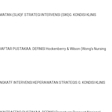
TAN (SLKI)F. STRATEGI INTERVENSI (SIKI)G. KONDISI KLINIS
TDAFTAR PUSTAKAA. DEFINISI Hockenberry & Wilson (Wong’s Nursing
I SINGKATF. INTERVENSI KEPERAWATAN STRATEGIS G. KONDISI KLINIS