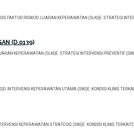
ALISIS FAKTOR RISIKOD. LUARAN KEPERAWATAN (SLKI)E. STRATEGI INTER
AN (D.0139)
OD. LUARAN KEPERAWATAN (SLKI)E. STRATEGI INTERVENSI PREVENTIF (SIK
LKI)D. INTERVENSI KEPERAWATAN UTAMA (SIKI)E. KONDISI KLINIS TERK
. INTERVENSI KEPERAWATAN STRATEGIS (SIKI)E. KONDISI KLINIS TERKAI