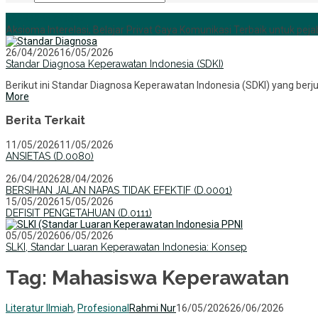
+6285255759852
Aksioma Interelasi, Belajar Privat Gaya Komunikasi Terbaik untuk pejab
26/04/2026
16/05/2026
Standar Diagnosa Keperawatan Indonesia (SDKI)
Berikut ini Standar Diagnosa Keperawatan Indonesia (SDKI) yang ber
More
Berita Terkait
11/05/2026
11/05/2026
ANSIETAS (D.0080)
26/04/2026
28/04/2026
BERSIHAN JALAN NAPAS TIDAK EFEKTIF (D.0001)
15/05/2026
15/05/2026
DEFISIT PENGETAHUAN (D.0111)
05/05/2026
06/05/2026
SLKI, Standar Luaran Keperawatan Indonesia: Konsep
Tag:
Mahasiswa Keperawatan
Literatur Ilmiah
,
Profesional
Rahmi Nur
16/05/2026
26/06/2026