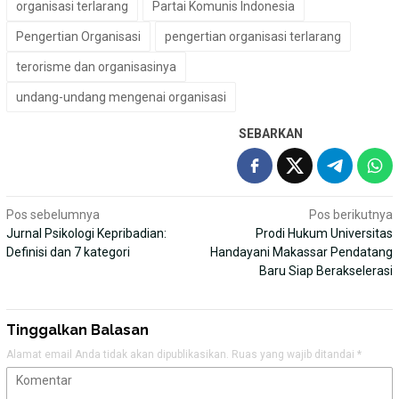
organisasi terlarang
Partai Komunis Indonesia
Pengertian Organisasi
pengertian organisasi terlarang
terorisme dan organisasinya
undang-undang mengenai organisasi
SEBARKAN
Navigasi
Pos sebelumnya
Pos berikutnya
Jurnal Psikologi Kepribadian:
Prodi Hukum Universitas
pos
Definisi dan 7 kategori
Handayani Makassar Pendatang
Baru Siap Berakselerasi
Tinggalkan Balasan
Alamat email Anda tidak akan dipublikasikan.
Ruas yang wajib ditandai
*