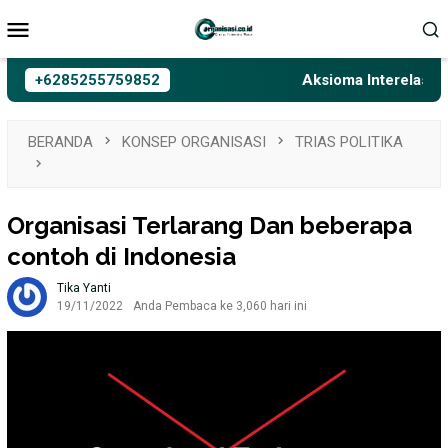
Loncat
Menu
ke
Mobile
konten
+6285255759852
Aksioma Interelasi, Belaj
BERANDA
KONSEP ORGANISASI
TRIAS POLITIKA
Organisasi Terlarang Dan beberapa
contoh di Indonesia
Tika Yanti
19/11/2022
Anda Pembaca ke 3,060 hari ini