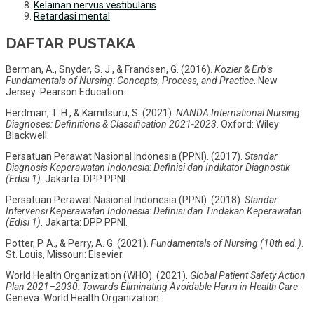
Kelainan nervus vestibularis
Retardasi mental
DAFTAR PUSTAKA
Berman, A., Snyder, S. J., & Frandsen, G. (2016).
Kozier & Erb’s
Fundamentals of Nursing: Concepts, Process, and Practice
. New
Jersey: Pearson Education.
Herdman, T. H., & Kamitsuru, S. (2021).
NANDA International Nursing
Diagnoses: Definitions & Classification 2021-2023
. Oxford: Wiley
Blackwell.
Persatuan Perawat Nasional Indonesia (PPNI). (2017).
Standar
Diagnosis Keperawatan Indonesia: Definisi dan Indikator Diagnostik
(Edisi 1)
. Jakarta: DPP PPNI.
Persatuan Perawat Nasional Indonesia (PPNI). (2018).
Standar
Intervensi Keperawatan Indonesia: Definisi dan Tindakan Keperawatan
(Edisi 1)
. Jakarta: DPP PPNI.
Potter, P. A., & Perry, A. G. (2021).
Fundamentals of Nursing (10th ed.)
.
St. Louis, Missouri: Elsevier.
World Health Organization (WHO). (2021).
Global Patient Safety Action
Plan 2021–2030: Towards Eliminating Avoidable Harm in Health Care
.
Geneva: World Health Organization.