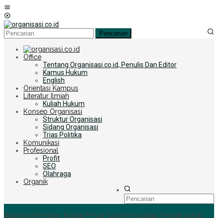
Loncat
Menu
ke
Mobile
konten
Pencarian
Office
Tentang Organisasi.co.id, Penulis Dan Editor
Kamus Hukum
English
Orientasi Kampus
Literatur Ilmiah
Kuliah Hukum
Konsep Organisasi
Struktur Organisasi
Sidang Organisasi
Trias Politika
Komunikasi
Profesional
Profit
SEO
Olahraga
Organik
+6285255759852
Aksioma Interelasi, Belajar Privat Gaya Komunikasi Terbaik untuk