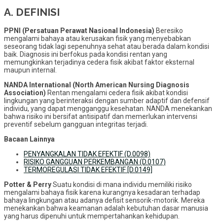
A. DEFINISI
PPNI (Persatuan Perawat Nasional Indonesia)
Beresiko
mengalami bahaya atau kerusakan fisik yang menyebabkan
seseorang tidak lagi sepenuhnya sehat atau berada dalam kondisi
baik. Diagnosis ini berfokus pada kondisi rentan yang
memungkinkan terjadinya cedera fisik akibat faktor eksternal
maupun internal.
NANDA International (North American Nursing Diagnosis
Association)
Rentan mengalami cedera fisik akibat kondisi
lingkungan yang berinteraksi dengan sumber adaptif dan defensif
individu, yang dapat mengganggu kesehatan. NANDA menekankan
bahwa risiko ini bersifat antisipatif dan memerlukan intervensi
preventif sebelum gangguan integritas terjadi.
Bacaan Lainnya
PENYANGKALAN TIDAK EFEKTIF (D.0098)
RISIKO GANGGUAN PERKEMBANGAN (D.0107)
TERMOREGULASI TIDAK EFEKTIF [D.0149]
Potter & Perry
Suatu kondisi di mana individu memiliki risiko
mengalami bahaya fisik karena kurangnya kesadaran terhadap
bahaya lingkungan atau adanya defisit sensorik-motorik. Mereka
menekankan bahwa keamanan adalah kebutuhan dasar manusia
yang harus dipenuhi untuk mempertahankan kehidupan.