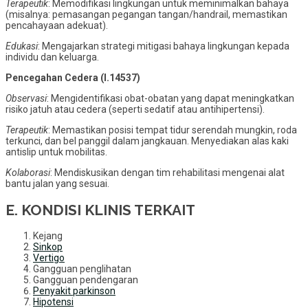
Terapeutik
: Memodifikasi lingkungan untuk meminimalkan bahaya
(misalnya: pemasangan pegangan tangan/handrail, memastikan
pencahayaan adekuat).
Edukasi
: Mengajarkan strategi mitigasi bahaya lingkungan kepada
individu dan keluarga.
Pencegahan Cedera (I.14537)
Observasi
: Mengidentifikasi obat-obatan yang dapat meningkatkan
risiko jatuh atau cedera (seperti sedatif atau antihipertensi).
Terapeutik
: Memastikan posisi tempat tidur serendah mungkin, roda
terkunci, dan bel panggil dalam jangkauan. Menyediakan alas kaki
antislip untuk mobilitas.
Kolaborasi
: Mendiskusikan dengan tim rehabilitasi mengenai alat
bantu jalan yang sesuai.
E.
KONDISI KLINIS TERKAIT
Kejang
Sinkop
Vertigo
Gangguan penglihatan
Gangguan pendengaran
Penyakit parkinson
Hipotensi