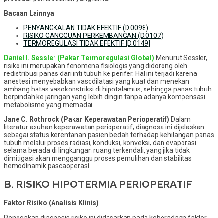
Bacaan Lainnya
PENYANGKALAN TIDAK EFEKTIF (D.0098)
RISIKO GANGGUAN PERKEMBANGAN (D.0107)
TERMOREGULASI TIDAK EFEKTIF [D.0149]
Daniel I. Sessler (Pakar Termoregulasi Global)
Menurut Sessler,
risiko ini merupakan fenomena fisiologis yang didorong oleh
redistribusi panas dari inti tubuh ke perifer. Hal ini terjadi karena
anestesi menyebabkan vasodilatasi yang kuat dan menekan
ambang batas vasokonstriksi di hipotalamus, sehingga panas tubuh
berpindah ke jaringan yang lebih dingin tanpa adanya kompensasi
metabolisme yang memadai.
Jane C. Rothrock (Pakar Keperawatan Perioperatif)
Dalam
literatur asuhan keperawatan perioperatif, diagnosa ini dijelaskan
sebagai status kerentanan pasien bedah terhadap kehilangan panas
tubuh melalui proses radiasi, konduksi, konveksi, dan evaporasi
selama berada di lingkungan ruang terkendali, yang jika tidak
dimitigasi akan mengganggu proses pemulihan dan stabilitas
hemodinamik pascaoperasi.
B. RISIKO HIPOTERMIA PERIOPERATIF
Faktor Risiko (Analisis Klinis)
Penegakan diagnosis risiko ini didasarkan pada keberadaan faktor-