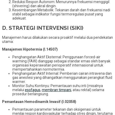
Reduksi Respon Autonom: Menurunnya frekuensi menggigil
(shivering) dan akral dingin.
Keseimbangan Metabolik: Tekanan darah dan frekuensi nadi
stabil sebagai indikator fungsi termoregulasi pusat yang
adekuat.
D. STRATEGI INTERVENSI (SIKI)
Manajemen harus dilakukan secara proaktif melalui dua pendekatan
utama:
Manajemen Hipotermia (I.14507)
Penghangatan Aktif Eksternal: Penggunaan forced-air
warming (FAW) dianggap sebagai standar emas oleh banyak
organisasi keperawatan perioperatif internasional untuk
mempertahankan normotermia.
Penghangatan Aktif Internal: Pemberian cairan intravena dan
gas anestesi yang dihangatkan menggunakan perangkat fluid
warmer.
Monitor Suhu Kontinyu: Pemantauan suhu inti (misalnya
melalui
esofagus
,
membran timpani
, atau rektal) selama
prosedur berlangsung.
Pemantauan Hemodinamik Invasif (I.02058)
Pemantauan parameter tekanan dan oksigenasi untuk
menilai respon kardiovaskular terhadap stres dingin, terutama