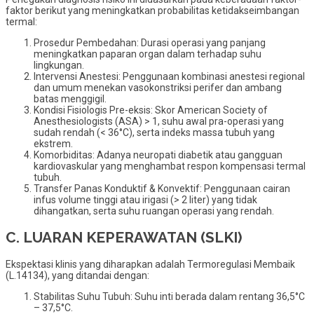
faktor berikut yang meningkatkan probabilitas ketidakseimbangan
termal:
Prosedur Pembedahan: Durasi operasi yang panjang
meningkatkan paparan organ dalam terhadap suhu
lingkungan.
Intervensi Anestesi: Penggunaan kombinasi anestesi regional
dan umum menekan vasokonstriksi perifer dan ambang
batas menggigil.
Kondisi Fisiologis Pre-eksis: Skor American Society of
Anesthesiologists (ASA) > 1, suhu awal pra-operasi yang
sudah rendah (< 36°C), serta indeks massa tubuh yang
ekstrem.
Komorbiditas: Adanya neuropati diabetik atau gangguan
kardiovaskular yang menghambat respon kompensasi termal
tubuh.
Transfer Panas Konduktif & Konvektif: Penggunaan cairan
infus volume tinggi atau irigasi (> 2 liter) yang tidak
dihangatkan, serta suhu ruangan operasi yang rendah.
C. LUARAN KEPERAWATAN (SLKI)
Ekspektasi klinis yang diharapkan adalah Termoregulasi Membaik
(L.14134), yang ditandai dengan:
Stabilitas Suhu Tubuh: Suhu inti berada dalam rentang 36,5°C
– 37,5°C.