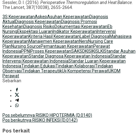
Sessler, D. I. (2016).
Perioperative Thermoregulation and Heat Balance
.
The Lancet, 387(10038), 2655-2664.
3S Keperawatan
Askep
Asuhan Keperawatan
Diagnosis
Aktual
Diagnosis Keperawatan
Diagnosis Promosi
Kesehatan
Diagnosis Risiko
Dokumentasi Keperawatan
Eb
Nursing
Ekspektasi Luaran
Indikator Keperawatan
Intervensi
Keperawatan
Kriteria Hasil Keperawatan
Label Diagnosa
Mahasiswa
Keperawatan
Manajemen Keperawatan
Ners
Nursing Care
Plan
Nursing Source
Pemantauan Keperawatan
Perawat
Indonesia
PPNI
Proses Keperawatan
SAK
SDKI
SIKI
SLKI
Standar Asuhan
Keperawatan
Standar Diagnosa Keperawatan Indonesia
Standar
Intervensi Keperawatan Indonesia
Standar Luaran Keperawatan
Indonesia
Tindakan Edukasi
Tindakan Kolaborasi
Tindakan
Observasi
Tindakan Terapeutik
Uji Kompetensi Perawat
UKOM
Perawat
Sebarkan
Navigasi
Pos sebelumnya
RISIKO HIPOTERMIA (D.0140)
Pos berikutnya
RISIKO INFEKSI [D.0142)
pos
Pos terkait