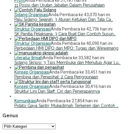
Profit
Anda Pembaca ke 51,187 hari ini
11 Posisi dan Urutan Jabatan Dalam Perusahaan
Sidang Organisasi
Anda Pembaca ke 43,070 hari ini
Palu Sidang: Sejarah, 3 Aturan Ketukan Dan Tata Ca…
Struktur Organisasi
Anda Pembaca ke 42,736 hari ini
SK Panitia Pelaksana, 3 Cara Buat Dan Contoh Susun…
Struktur Organisasi
Anda Pembaca ke 40,090 hari ini
Perbedaan HMI DIPO dan MPO: Tugas dan Wewenang
Literatur Ilmiah
Anda Pembaca ke 33,582 hari ini
Sidang Skripsi: 3 Tips Membuka dan Menutup Agar Lu…
Konsep Organisasi
Anda Pembaca ke 33,451 hari ini
Pembina dan Penasihat: 2 Cara Penggunaan
Konsep Organisasi
Anda Pembaca ke 30,416 hari ini
Struktur Lini Dan Staff: Ciri dan Penerapannya
Komunikasi
Anda Pembaca ke 27,854 hari ini
Pidato Gaya Santri; Mukadimah Terkeren dan Contoh …
Genus
Genus