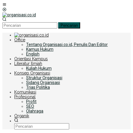
Loncat
Menu
ke
Mobile
konten
Pencarian
Office
Tentang Organisasi.co.id, Penulis Dan Editor
Kamus Hukum
English
Orientasi Kampus
Literatur Ilmiah
Kuliah Hukum
Konsep Organisasi
Struktur Organisasi
Sidang Organisasi
Trias Politika
Komunikasi
Profesional
Profit
SEO
Olahraga
Organik