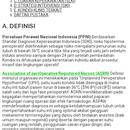
C. LUARAN KEPERAWATAN (SLKI)
D. STRATEGI INTERVENSI (SIKI)
E. KONDISI KLINIS TERKAIT
DAFTAR PUSTAKA
A. DEFINISI
Persatuan Perawat Nasional Indonesia (PPNI)
Berdasarkan
Standar Diagnosis Keperawatan Indonesia (SDKI), risiko hipotermia
perioperatif didefinisikan sebagai risiko mengalami penurunan suhu
tubuh di bawah 36°C secara tiba-tiba yang terjadi satu jam sebelum
induksi anestesi sampai dengan 24 jam setelah pembedahan.
Kondisi ini difokuskan pada kerentanan individu akibat prosedur
invasif dan lingkungan operatif.
Association of periOperative Registered Nurses (AORN)
Definisi
menurut organisasi ini menekankan pada “Unplanned Perioperative
Hypothermia” (UPH), yaitu suatu kondisi tidak disengaja di mana
suhu inti tubuh pasien turun di bawah 36°C ($96.8^{\circ}F$) selama
salah satu dari tiga fase perioperatif. AORN menitikberatkan pada
kegagalan mempertahankan normotermia akibat paparan
lingkungan ruang operasi dan efek farmakologis. ASPAN
mendefinisikan diagnosa ini sebagai ketidakmampuan tubuh untuk
mempertahankan suhu inti yang optimal akibat gangguan
mekanisme termoregulasi yang dipicu oleh tindakan anestesi (baik
umum maupun regional) yang disertai dengan paparan suhu
ruangan yang rendah, penggunaan cairan irigasi dingin, dan
prosedur pembedahan yang lama.