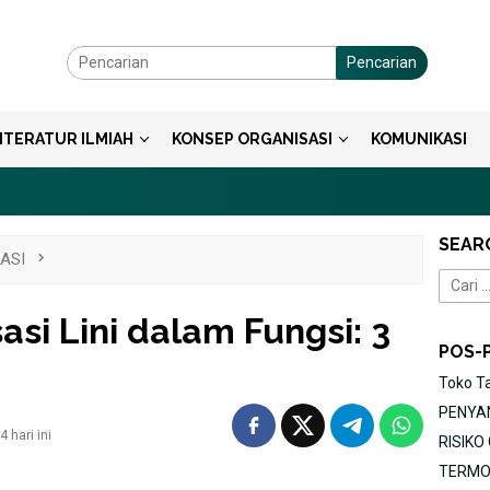
Pencarian
ITERATUR ILMIAH
KONSEP ORGANISASI
KOMUNIKASI
SEAR
ASI
Cari
untuk:
asi Lini dalam Fungsi: 3
POS-
Toko T
PENYAN
 hari ini
RISIK
TERMOR