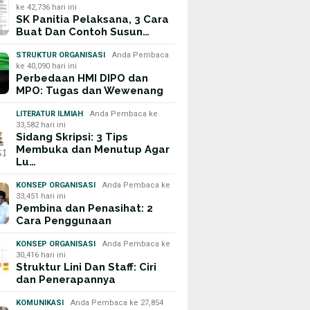
ke 42,736 hari ini
SK Panitia Pelaksana, 3 Cara
Buat Dan Contoh Susun…
STRUKTUR ORGANISASI
Anda Pembaca
ke 40,090 hari ini
Perbedaan HMI DIPO dan
MPO: Tugas dan Wewenang
LITERATUR ILMIAH
Anda Pembaca ke
33,582 hari ini
Sidang Skripsi: 3 Tips
Membuka dan Menutup Agar
Lu…
KONSEP ORGANISASI
Anda Pembaca ke
33,451 hari ini
Pembina dan Penasihat: 2
Cara Penggunaan
KONSEP ORGANISASI
Anda Pembaca ke
30,416 hari ini
Struktur Lini Dan Staff: Ciri
dan Penerapannya
KOMUNIKASI
Anda Pembaca ke 27,854