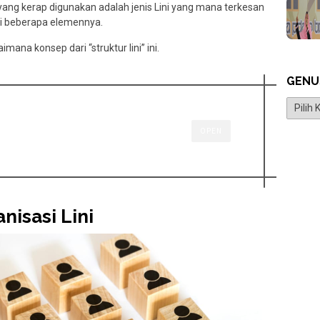
i yang kerap digunakan adalah jenis Lini yang mana terkesan
i beberapa elemennya.
imana konsep dari “struktur lini” ini.
GENU
Genus
OPEN
nisasi Lini