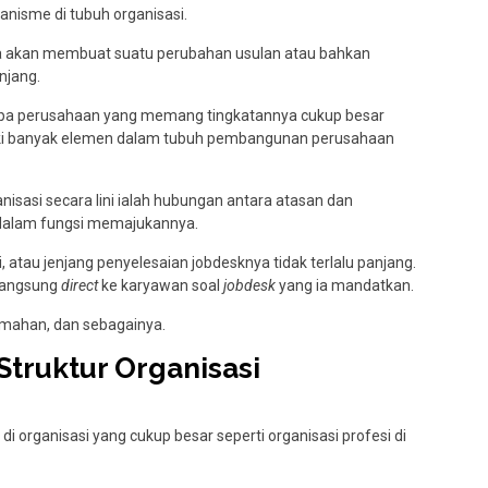
nisme di tubuh organisasi.
ka akan membuat suatu perubahan usulan atau bahkan
enjang.
rapa perusahaan yang memang tingkatannya cukup besar
iki banyak elemen dalam tubuh pembangunan perusahaan
anisasi secara lini ialah hubungan antara atasan dan
l dalam fungsi memajukannya.
 atau jenjang penyelesaian jobdesknya tidak terlalu panjang.
 langsung
direct
ke karyawan soal
jobdesk
yang ia mandatkan.
umahan, dan sebagainya.
truktur Organisasi
i organisasi yang cukup besar seperti organisasi profesi di