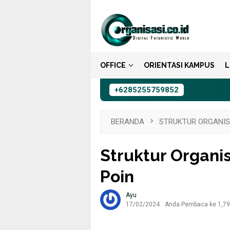
Loncat
ke
konten
OFFICE
ORIENTASI KAMPUS
L
+6285255759852
BERANDA
STRUKTUR ORGANIS
Struktur Organis
Poin
Ayu
17/02/2024
Anda Pembaca ke 1,794