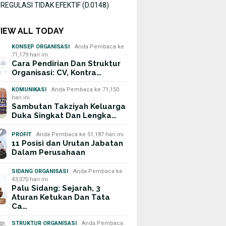
EGULASI TIDAK EFEKTIF (D.0148)
VIEW ALL TODAY
KONSEP ORGANISASI
Anda Pembaca ke
71,179 hari ini
Cara Pendirian Dan Struktur
Organisasi: CV, Kontra…
KOMUNIKASI
Anda Pembaca ke 71,150
hari ini
Sambutan Takziyah Keluarga
Duka Singkat Dan Lengka…
PROFIT
Anda Pembaca ke 51,187 hari ini
11 Posisi dan Urutan Jabatan
Dalam Perusahaan
SIDANG ORGANISASI
Anda Pembaca ke
43,070 hari ini
Palu Sidang: Sejarah, 3
Aturan Ketukan Dan Tata
Ca…
STRUKTUR ORGANISASI
Anda Pembaca