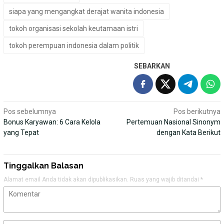
siapa yang mengangkat derajat wanita indonesia
tokoh organisasi sekolah keutamaan istri
tokoh perempuan indonesia dalam politik
SEBARKAN
Navigasi
Pos sebelumnya
Pos berikutnya
Bonus Karyawan: 6 Cara Kelola
Pertemuan Nasional Sinonym
pos
yang Tepat
dengan Kata Berikut
Tinggalkan Balasan
Alamat email Anda tidak akan dipublikasikan.
Ruas yang wajib ditandai
*