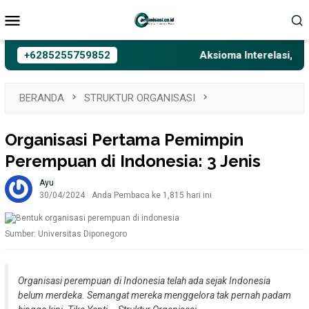
Loncat
Menu
ke
Mobile
konten
+6285255759852
Aksioma Interelasi, Belaj
BERANDA
STRUKTUR ORGANISASI
Organisasi Pertama Pemimpin
Perempuan di Indonesia: 3 Jenis
Ayu
30/04/2024
Anda Pembaca ke 1,815 hari ini
Sumber: Universitas Diponegoro
Organisasi perempuan di Indonesia telah ada sejak Indonesia
belum merdeka. Semangat mereka menggelora tak pernah padam