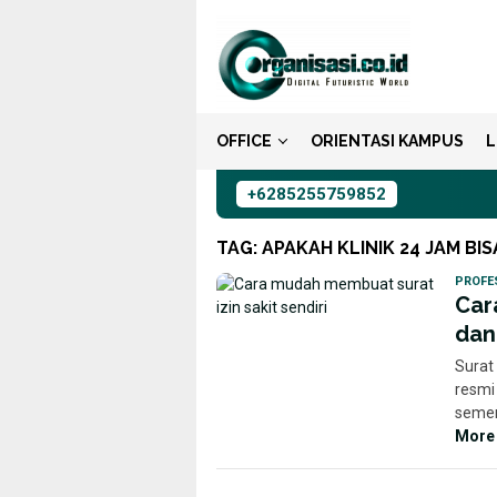
Loncat
ke
konten
OFFICE
ORIENTASI KAMPUS
L
+6285255759852
TAG:
APAKAH KLINIK 24 JAM B
PROFE
Car
dan
Surat 
resmi
semen
More