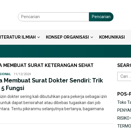
Pencarian
ITERATUR ILMIAH
KONSEP ORGANISASI
KOMUNIKASI
ISA MEMBUAT SURAT KETERANGAN SEHAT
SEAR
Ayu
SIONAL
11/12/2024
Cari
a Membuat Surat Dokter Sendiri: Trik
untuk:
 5 Fungsi
POS-
izin dokter sering kali dibutuhkan para pekerja sebagai izin
Toko T
 untuk dapat berisirahat atau dibebas tugaskan dari job
tara. Tentu pikiranmu selanjutnya bertanya, bagaimana
PENYAN
RISIK
TERMOR