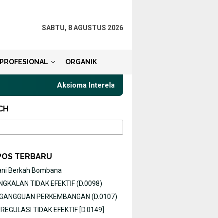
SABTU, 8 AGUSTUS 2026
PROFESIONAL
ORGANIK
Aksioma Interelasi, Belajar Privat Gaya Komunikas
CH
POS TERBARU
ani Berkah Bombana
GKALAN TIDAK EFEKTIF (D.0098)
O GANGGUAN PERKEMBANGAN (D.0107)
EGULASI TIDAK EFEKTIF [D.0149]