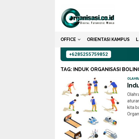
Loncat
ke
konten
OFFICE
ORIENTASI KAMPUS
L
+6285255759852
TAG:
INDUK ORGANISASI BOLIN
OLAHR
Ind
Olahr
atura
kita 
Organ