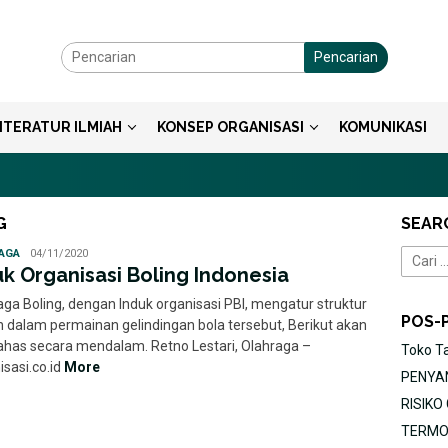
Pencarian
ITERATUR ILMIAH
KONSEP ORGANISASI
KOMUNIKASI
G
SEAR
Statuto
AGA
04/11/2020
Cari
Disposita
uk Organisasi Boling Indonesia
untuk:
aga Boling, dengan Induk organisasi PBI, mengatur struktur
POS-
n dalam permainan gelindingan bola tersebut, Berikut akan
bahas secara mendalam. Retno Lestari, Olahraga –
Toko T
isasi.co.id
More
PENYAN
RISIK
TERMOR