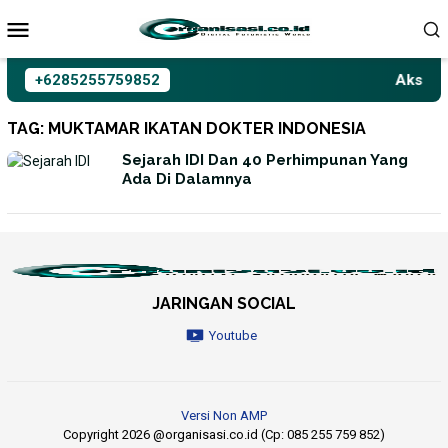
Loncat
ke
konten
+6285255759852
Aksioma
TAG:
MUKTAMAR IKATAN DOKTER INDONESIA
Sejarah IDI Dan 40 Perhimpunan Yang
Ada Di Dalamnya
JARINGAN SOCIAL
Youtube
Versi Non AMP
Copyright 2026 @organisasi.co.id (Cp: 085 255 759 852)