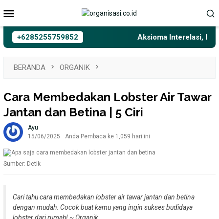
Loncat
Menu
ke
Mobile
konten
+6285255759852
Aksioma Interelasi, Belajar
BERANDA
ORGANIK
Cara Membedakan Lobster Air Tawar
Jantan dan Betina | 5 Ciri
Ayu
15/06/2025
Anda Pembaca ke 1,059 hari ini
Sumber: Detik
Cari tahu cara membedakan lobster air tawar jantan dan betina
dengan mudah. Cocok buat kamu yang ingin sukses budidaya
lobster dari rumah
! ~
Organik