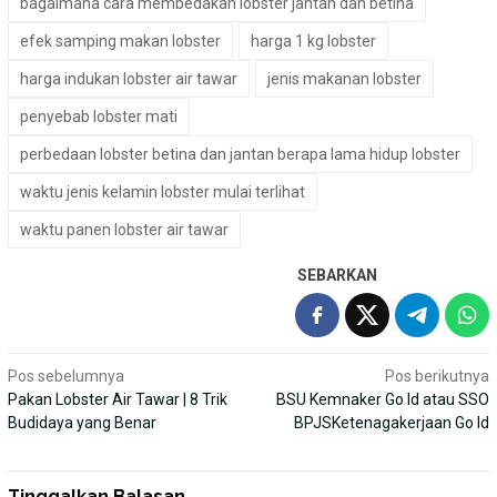
bagaimana cara membedakan lobster jantan dan betina
efek samping makan lobster
harga 1 kg lobster
harga indukan lobster air tawar
jenis makanan lobster
penyebab lobster mati
perbedaan lobster betina dan jantan berapa lama hidup lobster
waktu jenis kelamin lobster mulai terlihat
waktu panen lobster air tawar
SEBARKAN
Navigasi
Pos sebelumnya
Pos berikutnya
Pakan Lobster Air Tawar | 8 Trik
BSU Kemnaker Go Id atau SSO
pos
Budidaya yang Benar
BPJSKetenagakerjaan Go Id
Tinggalkan Balasan