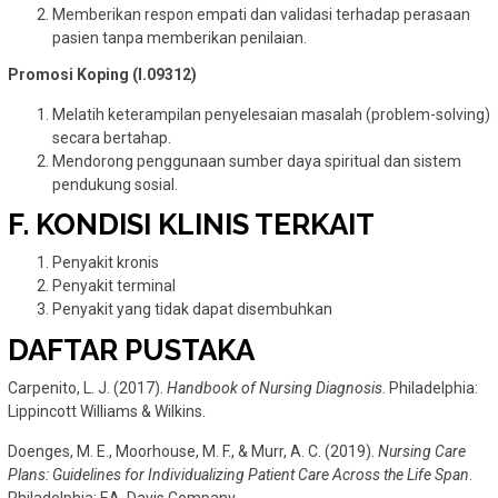
Memberikan respon empati dan validasi terhadap perasaan
pasien tanpa memberikan penilaian.
Promosi Koping (I.09312)
Melatih keterampilan penyelesaian masalah (problem-solving)
secara bertahap.
Mendorong penggunaan sumber daya spiritual dan sistem
pendukung sosial.
F.
KONDISI KLINIS TERKAIT
Penyakit kronis
Penyakit terminal
Penyakit yang tidak dapat disembuhkan
DAFTAR PUSTAKA
Carpenito, L. J. (2017).
Handbook of Nursing Diagnosis
. Philadelphia:
Lippincott Williams & Wilkins.
Doenges, M. E., Moorhouse, M. F., & Murr, A. C. (2019).
Nursing Care
Plans: Guidelines for Individualizing Patient Care Across the Life Span
.
Philadelphia: F.A. Davis Company.