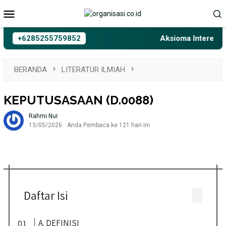
Loncat
Menu
ke
Mobile
konten
+6285255759852
Aksioma Interelasi, B
BERANDA
LITERATUR ILMIAH
KEPUTUSASAAN (D.0088)
Rahmi Nur
13/05/2026
Anda Pembaca ke 121 hari ini
Daftar Isi
A. DEFINISI