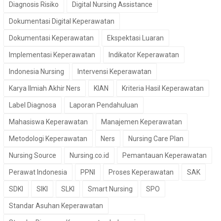
Diagnosis Risiko
Digital Nursing Assistance
Dokumentasi Digital Keperawatan
Dokumentasi Keperawatan
Ekspektasi Luaran
Implementasi Keperawatan
Indikator Keperawatan
Indonesia Nursing
Intervensi Keperawatan
Karya Ilmiah Akhir Ners
KIAN
Kriteria Hasil Keperawatan
Label Diagnosa
Laporan Pendahuluan
Mahasiswa Keperawatan
Manajemen Keperawatan
Metodologi Keperawatan
Ners
Nursing Care Plan
Nursing Source
Nursing.co.id
Pemantauan Keperawatan
Perawat Indonesia
PPNI
Proses Keperawatan
SAK
SDKI
SIKI
SLKI
Smart Nursing
SPO
Standar Asuhan Keperawatan