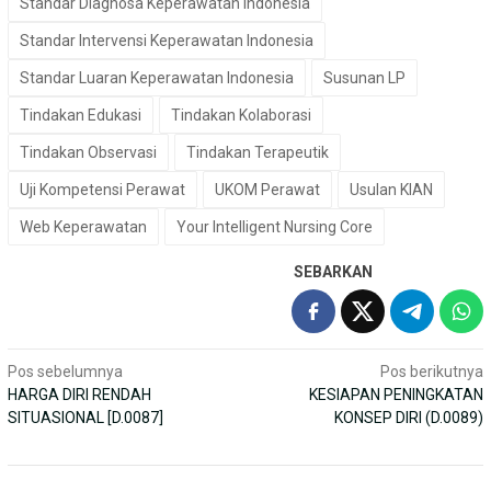
Standar Diagnosa Keperawatan Indonesia
Standar Intervensi Keperawatan Indonesia
Standar Luaran Keperawatan Indonesia
Susunan LP
Tindakan Edukasi
Tindakan Kolaborasi
Tindakan Observasi
Tindakan Terapeutik
Uji Kompetensi Perawat
UKOM Perawat
Usulan KIAN
Web Keperawatan
Your Intelligent Nursing Core
SEBARKAN
Navigasi
Pos sebelumnya
Pos berikutnya
HARGA DIRI RENDAH
KESIAPAN PENINGKATAN
pos
SITUASIONAL [D.0087]
KONSEP DIRI (D.0089)