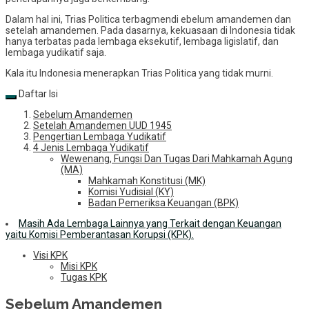
Dalam hal ini, Trias Politica terbagmendi ebelum amandemen dan
setelah amandemen. Pada dasarnya, kekuasaan di Indonesia tidak
hanya terbatas pada lembaga eksekutif, lembaga ligislatif, dan
lembaga yudikatif saja.
Kala itu Indonesia menerapkan Trias Politica yang tidak murni.
Daftar Isi
Sebelum Amandemen
Setelah Amandemen UUD 1945
Pengertian Lembaga Yudikatif
4 Jenis Lembaga Yudikatif
Wewenang, Fungsi Dan Tugas Dari Mahkamah Agung
(MA)
Mahkamah Konstitusi (MK)
Komisi Yudisial (KY)
Badan Pemeriksa Keuangan (BPK)
Masih Ada Lembaga Lainnya yang Terkait dengan Keuangan
yaitu Komisi Pemberantasan Korupsi (KPK).
Visi KPK
Misi KPK
Tugas KPK
Sebelum Amandemen