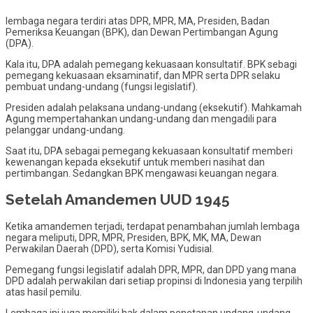
lembaga negara terdiri atas DPR, MPR, MA, Presiden, Badan
Pemeriksa Keuangan (BPK), dan Dewan Pertimbangan Agung
(DPA).
Kala itu, DPA adalah pemegang kekuasaan konsultatif. BPK sebagi
pemegang kekuasaan eksaminatif, dan MPR serta DPR selaku
pembuat undang-undang (fungsi legislatif).
Presiden adalah pelaksana undang-undang (eksekutif). Mahkamah
Agung mempertahankan undang-undang dan mengadili para
pelanggar undang-undang.
Saat itu, DPA sebagai pemegang kekuasaan konsultatif memberi
kewenangan kepada eksekutif untuk memberi nasihat dan
pertimbangan. Sedangkan BPK mengawasi keuangan negara.
Setelah Amandemen UUD 1945
Ketika amandemen terjadi, terdapat penambahan jumlah lembaga
negara meliputi, DPR, MPR, Presiden, BPK, MK, MA, Dewan
Perwakilan Daerah (DPD), serta Komisi Yudisial.
Pemegang fungsi legislatif adalah DPR, MPR, dan DPD yang mana
DPD adalah perwakilan dari setiap propinsi di Indonesia yang terpilih
atas hasil pemilu.
Lembaga ini juga memiliki hak dalam penetapan undang-undang.