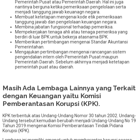
Pemerintah Pusat atau Pemerintah Daerah. Hal ini juga
nantinya berguna ketika pemeriksaan pengelolaan serta
menjadi tanggung jawab keuanagn negara.
Membuat ketetapan mengenai kode etik pemeriksaan
tanggung jawab dan pengelolaan keuangan negara.
Membina jabatan fungsional terhadap pemeriksa.
Mempekerjakan tenaga ahli atau tenaga pemeriksa yang
berdiri di luar BPK untuk bekerja atasnama BPK.
Memberikan pertimbangan mengenai Standar Akuntansi
Pemerintahan.
Mengajukan pertimbangan mengenai rancangan sistem
pengendalian intern oleh Pemerintah Pusat maupun
Pemerintah Daerah. Sebelum akhirnya menjadi ketetapan
pemerintah puat atau daerah.
Masih Ada Lembaga Lainnya yang Terkait
dengan Keuangan yaitu Komisi
Pemberantasan Korupsi (KPK).
KPK terbentuk atas Undang-Undang Nomor 30 tahun 2002. Undang-
Undang tersebut kemudian berubah menjadi Undang-Undang No 19
Tahun 2019 mengenai Komisi Pemberantasan Tindak Pidana
Korupsi (KPK).
Lembaga ini memiliki amanat untuk memberantas korupsi secara