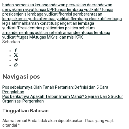
badan pemeriksa keuangan
dewan perwakilan daerah
dewan
perwakilan rakyat
fungsi DPR
fungsi lembaga yudikatif\
fungsi
presiden
jenis lembaga yudikatif
komisi pemberantasan
korupsi
komisi yudisial
lembaa yudikatif
lembaga eksekutif
lembaga
legislatif
mahkamah konstitusi
pengertian lembaga
yudikatif
Presiden
trias politica
trias politica sebelum
amandemen
trias politica setelah amandeen
tugas lembaga
yudikatif
tugas MA
tugas MK
visi dan misi KPK
Sebarkan
Navigasi pos
Pos sebelumnya
Olah Tanah Pertanian: Definisi dan 5 Cara
Pengolahan
Pos berikutnya
Apakah Taliban Imam Mahdi? Sejarah Dan Struktur
Organisasi Pergerakan
Tinggalkan Balasan
Alamat email Anda tidak akan dipublikasikan.
Ruas yang wajib
ditandai
*