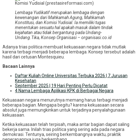
Komisi Yudisial (prestasireformasi.com)
Lembaga Yudikatif merupakan lembaga dengan
kewenangan dari Mahkamah Agung, Mahkamah
Konstitusi, dan Komisi Yudisial. Ia memiliki tugas
menentukan sesuatu hal apakah masuk dalam tindak
kejahatan atau tidak bergantung pada Undang-
Undang.
Tika, Konsep Organisasi – organisasi.co.id
Adanya trias politica membuat kekuasaan negara tidak mutlak
karena terbagi menjadi beberapa lembaga. Konsep tersebut adalah
hasil dari cetusan Montesquieu.
Bacaan Lainnya
Daftar Kuliah Online Universitas Terbuka 2026 | 7 Jurusan
Kesehatan
September 2025 | 19 Hari Penting Perlu Dicatat
4 Nama Lembaga Aplikasi KPK di Berbagai Negara
Kekuasaan negara menurutnya memang harus terbagi menjadi
beberapa bagian. Mengapa begitu? karena kekuasaan secara
absolut juga memungkinkan untuk terjadinya penyalahgunaan
kekuasaan.
Ketika kekuasaan telah terpisah, maka antar bagian dapat saling
bekerja sama. Inilah trias politica yang sering ada pada negara
demokrasi. Tentunya, seiring berkembangnya waktu, praktik
penerapannya juga berkembang.