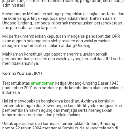
juga berfungsi untuk memberikan nasihat, pengaturan, serta dungsi
administrasi.
Kewenangan MK adalah sebagai pengadilan di tingkat pertama dan
terakhir yang artinya keputusannya adalah final. Bahkan dalam
Undang-Undang, lembaga ini berhak memutuskan persengketaan
dan pembubaran partai politik.
MK berhak memberikan keputusan mengenai pendapat dari DPR
akan dugaan pelanggaran oleh presiden dan wakil presiden
sebagaimana tercantum dalam Undang-Undang.
Mahkamah Konstitusi juga dapat menerima usulan terkait
pemberhentian presiden dan wakilnya yang berasal dari DPR serta
menindaklanjutinya.
Komisi Yudisial (KY)
Terbentuk atas
amandemen
ketiga Undang-Undang Dasar 1945
pada tahun 2001 dan berdasar pada keprihatinan akan peradilan di
Indonesia.
Hal ini menyebabkan bengkoknya keadilan. Akhirnya komisi ini
terbentuk dengan dua kewenangan konstitutif yaitu mengusulkan
pembentukan hakim agung dan menjaga serta menegakkan
kehormatan, martabat, dan perilaku hakim.
Untuk operasonal dari komisi ini, terbentuklah Undang-Undang
nomor 22 tahun 2004 mengenai Komisi Yudisial yang tela sah di