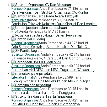
Konsep Organisasi
Anda Pembaca ke 71,186 hari ini
Cara Pendirian Dan Struktur Organisasi: CV, Kontra…
Komunikasi
Anda Pembaca ke 71,154 hari ini
Sambutan Takziyah Keluarga Duka Singkat Dan Lengka…
Profit
Anda Pembaca ke 51,196 hari ini
11 Posisi dan Urutan Jabatan Dalam Perusahaan
Sidang Organisasi
Anda Pembaca ke 43,075 hari ini
Palu Sidang: Sejarah, 3 Aturan Ketukan Dan Tata Ca…
Struktur Organisasi
Anda Pembaca ke 42,746 hari ini
SK Panitia Pelaksana, 3 Cara Buat Dan Contoh Susun…
Struktur Organisasi
Anda Pembaca ke 40,094 hari ini
Perbedaan HMI DIPO dan MPO: Tugas dan Wewenang
Literatur Ilmiah
Anda Pembaca ke 33,589 hari ini
Sidang Skripsi: 3 Tips Membuka dan Menutup Agar Lu…
Konsep Organisasi
Anda Pembaca ke 33,454 hari ini
Pembina dan Penasihat: 2 Cara Penggunaan
Konsep Organisasi
Anda Pembaca ke 30,421 hari ini
Struktur Lini Dan Staff: Ciri dan Penerapannya