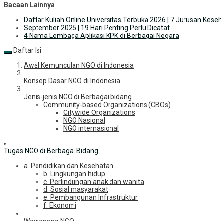
Bacaan Lainnya
Daftar Kuliah Online Universitas Terbuka 2026 | 7 Jurusan Kese
September 2025 | 19 Hari Penting Perlu Dicatat
4 Nama Lembaga Aplikasi KPK di Berbagai Negara
Daftar Isi
Awal Kemunculan NGO di Indonesia
Konsep Dasar NGO di Indonesia
Jenis-jenis NGO di Berbagai bidang
Community-based Organizations (CBOs)
Citywide Organizations
NGO Nasional
NGO internasional
Tugas NGO di Berbagai Bidang
a. Pendidikan dan Kesehatan
b. Lingkungan hidup
c. Perlindungan anak dan wanita
d. Sosial masyarakat
e. Pembangunan Infrastruktur
f. Ekonomi