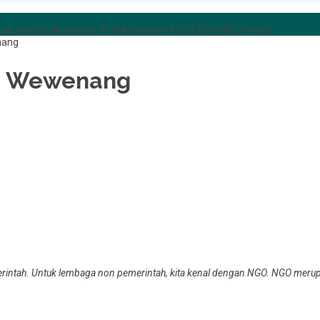
at, politisi, akademisi, Publik Speaker Rp 25.000.000,-/Paket
nang
an Wewenang
erintah. Untuk lembaga non pemerintah, kita kenal dengan NGO. NGO meru