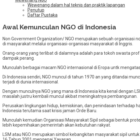
Wewenang NGO
Wewenang dalam hal teknis dan praktik lapangan
Penutup
Daftar Pustaka
Awal Kemunculan NGO di Indonesia
Non Government Organization/ NGO merupakan sebuah organisasi no p
di masyarakat melalui organisasi-organisasi masyarakat di Inggris.
Orang-orang yang terlibat di dalamnya adalah para tokoh swasta prof
dampak perang.
Munculah berbagai macam NGO internasional di Eropa untk mengatasi 
Di Indonesia sendiri, NGO muncul di tahun 1970 an yang ditandai mun
terjadi di dunia internasional.
Dengan munculnya NGO yang mana di Indonesia kita kenal dengan 
masalah justru kembali muncul akibat meningkatnya pembangunan.
Perusakan lingkungan hidup, kemiskinan, dan penindasan terhadap ha
Indonesia terutama saat krisis jaman Orde Baru.
Munculah kemudian Organisasi Masyarakat Sipil sebagai bentuk prot
lebih kepemihakan pemerintah akan kebutuhan rakyat.
LSM atau NGO merupakan simbol kebangkitan masyarakat sipil untuk
16 Tahun 2001 mengenai Yayasan.