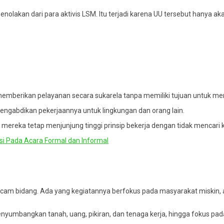
 penolakan dari para aktivis LSM. Itu terjadi karena UU tersebut hanya 
memberikan pelayanan secara sukarela tanpa memiliki tujuan untuk m
ngabdikan pekerjaannya untuk lingkungan dan orang lain.
 mereka tetap menjunjung tinggi prinsip bekerja dengan tidak menc
i Pada Acara Formal dan Informal
m bidang. Ada yang kegiatannya berfokus pada masyarakat miskin, ad
yumbangkan tanah, uang, pikiran, dan tenaga kerja, hingga fokus pada