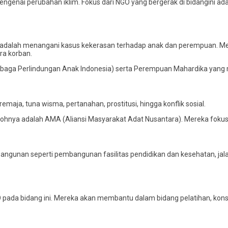
engenai perubahan iklim. Fokus dari NGO yang bergerak di bidangini ada
 adalah menangani kasus kekerasan terhadap anak dan perempuan. Me
ra korban.
Lembaga Perlindungan Anak Indonesia) serta Perempuan Mahardika yan
maja, tuna wisma, pertanahan, prostitusi, hingga konflik sosial.
ohnya adalah AMA (Aliansi Masyarakat Adat Nusantara). Mereka fokus 
angunan seperti pembangunan fasilitas pendidikan dan kesehatan, jala
pada bidang ini. Mereka akan membantu dalam bidang pelatihan, konsu