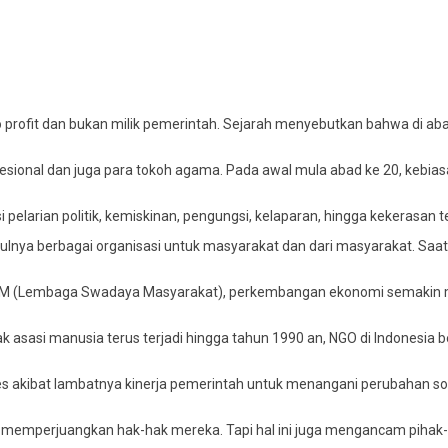
rofit dan bukan milik pemerintah. Sejarah menyebutkan bahwa di abad
esional dan juga para tokoh agama. Pada awal mula abad ke 20, kebias
pelarian politik, kemiskinan, pengungsi, kelaparan, hingga kekerasan 
culnya berbagai organisasi untuk masyarakat dan dari masyarakat. Saa
LSM (Lembaga Swadaya Masyarakat), perkembangan ekonomi semakin m
k asasi manusia terus terjadi hingga tahun 1990 an, NGO di Indonesia
es akibat lambatnya kinerja pemerintah untuk menangani perubahan s
 memperjuangkan hak-hak mereka. Tapi hal ini juga mengancam pihak-