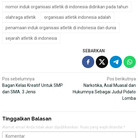
nomor induk organisasi atletik di indonesia didirikan pada tahun
olahraga atletik
organisasi atletik indonesia adalah
penamaan induk organisasi atletik di indonesia dan dunia
sejarah atletik di indonesia
SEBARKAN
Navigasi
Pos sebelumnya
Pos berikutnya
Bagan Kelas Kreatif Untuk SMP
Narkotika, Asal Muasal dan
pos
dan SMA: 3 Jenis
Hukumnya Sebagai Judul Pidato
Lomba
Tinggalkan Balasan
Alamat email Anda tidak akan dipublikasikan.
Ruas yang wajib ditandai
*