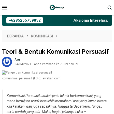
Loncat
Menu
ke
Mobile
konten
+6285255759852
Aksioma Interelasi, Belaja
BERANDA
KOMUNIKASI
Teori & Bentuk Komunikasi Persuasif
Ayu
04/04/2021
Anda Pembaca ke 7,339 hari ini
Komunikasi persuasif (Foto: jawaban.com)
Komunikasi Persuasif, adalah jenis teknik berkomunikasi, yang
mana bertujuan untuk bisa lebih memahami apa yang lawan bicara
kita katakan, dan juga sebaliknya. Hingga terdapat teori, fungsi,
serta contoh yang ada. Maka, begini jelasnya.
Luluk –