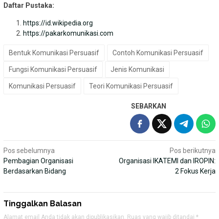
Daftar Pustaka:
https://id.wikipedia.org
https://pakarkomunikasi.com
Bentuk Komunikasi Persuasif
Contoh Komunikasi Persuasif
Fungsi Komunikasi Persuasif
Jenis Komunikasi
Komunikasi Persuasif
Teori Komunikasi Persuasif
SEBARKAN
Navigasi
Pos sebelumnya
Pos berikutnya
Pembagian Organisasi
Organisasi IKATEMI dan IROPIN:
pos
Berdasarkan Bidang
2 Fokus Kerja
Tinggalkan Balasan
Alamat email Anda tidak akan dipublikasikan.
Ruas yang wajib ditandai
*