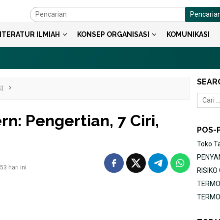
Pencaria
ITERATUR ILMIAH
KONSEP ORGANISASI
KOMUNIKASI
SEAR
I
Cari
untuk:
n: Pengertian, 7 Ciri,
POS-
Toko T
PENYAN
3 hari ini
RISIK
TERMOR
TERMOR