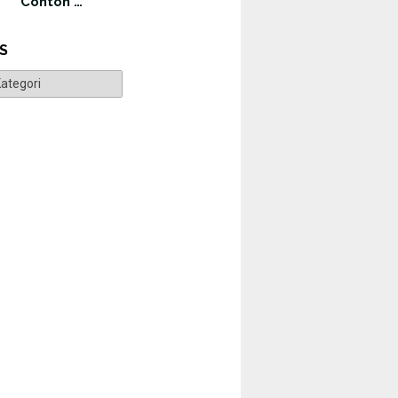
Contoh …
S