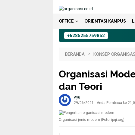
Loncat
ke
konten
OFFICE
ORIENTASI KAMPUS
L
+6285255759852
BERANDA
KONSEP ORGANISAS
Organisasi Moder
dan Teori
Ayu
29/06/2021
Anda Pembaca ke 21,05
Organisasi jenis modern (Foto: ipqi.org)