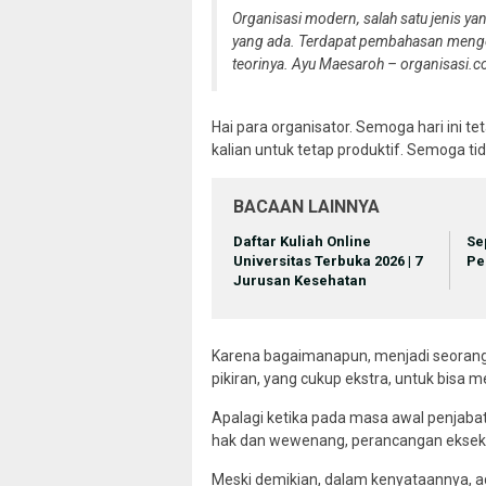
Organisasi modern, salah satu jenis 
yang ada. Terdapat pembahasan mengena
teorinya.
Ayu Maesaroh – organisasi.co
Hai para organisator. Semoga hari ini
kalian untuk tetap produktif. Semoga 
BACAAN LAINNYA
Daftar Kuliah Online
Se
Universitas Terbuka 2026 | 7
Pe
Jurusan Kesehatan
Karena bagaimanapun, menjadi seorang
pikiran, yang cukup ekstra, untuk bisa 
Apalagi ketika pada masa awal penjaba
hak dan wewenang, perancangan eksekusi
Meski demikian, dalam kenyataannya, a