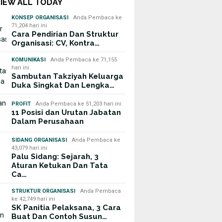
VIEW ALL TODAY
KONSEP ORGANISASI
Anda Pembaca ke
71,204 hari ini
Cara Pendirian Dan Struktur
Organisasi: CV, Kontra…
KOMUNIKASI
Anda Pembaca ke 71,155
hari ini
Sambutan Takziyah Keluarga
Duka Singkat Dan Lengka…
PROFIT
Anda Pembaca ke 51,203 hari ini
11 Posisi dan Urutan Jabatan
Dalam Perusahaan
SIDANG ORGANISASI
Anda Pembaca ke
43,079 hari ini
Palu Sidang: Sejarah, 3
Aturan Ketukan Dan Tata
Ca…
STRUKTUR ORGANISASI
Anda Pembaca
ke 42,749 hari ini
SK Panitia Pelaksana, 3 Cara
Buat Dan Contoh Susun…