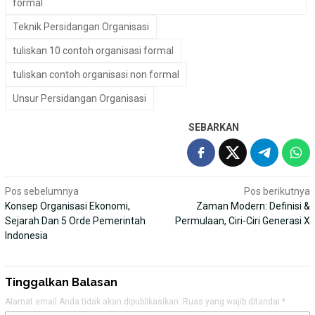
formal
Teknik Persidangan Organisasi
tuliskan 10 contoh organisasi formal
tuliskan contoh organisasi non formal
Unsur Persidangan Organisasi
SEBARKAN
Navigasi
Pos sebelumnya
Pos berikutnya
Konsep Organisasi Ekonomi,
Zaman Modern: Definisi &
pos
Sejarah Dan 5 Orde Pemerintah
Permulaan, Ciri-Ciri Generasi X
Indonesia
Tinggalkan Balasan
Alamat email Anda tidak akan dipublikasikan.
Ruas yang wajib ditandai
*