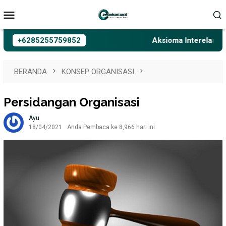
Loncat
Menu
ke
Mobile
konten
+6285255759852
Aksioma Interelasi, Belaj
BERANDA
KONSEP ORGANISASI
Persidangan Organisasi
Ayu
18/04/2021
Anda Pembaca ke 8,966 hari ini