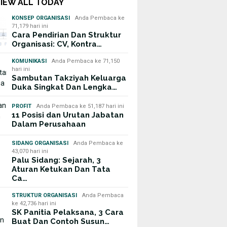
VIEW ALL TODAY
KONSEP ORGANISASI
Anda Pembaca ke
71,179 hari ini
Cara Pendirian Dan Struktur
Organisasi: CV, Kontra…
KOMUNIKASI
Anda Pembaca ke 71,150
hari ini
Sambutan Takziyah Keluarga
Duka Singkat Dan Lengka…
PROFIT
Anda Pembaca ke 51,187 hari ini
11 Posisi dan Urutan Jabatan
Dalam Perusahaan
SIDANG ORGANISASI
Anda Pembaca ke
43,070 hari ini
Palu Sidang: Sejarah, 3
Aturan Ketukan Dan Tata
Ca…
STRUKTUR ORGANISASI
Anda Pembaca
ke 42,736 hari ini
SK Panitia Pelaksana, 3 Cara
Buat Dan Contoh Susun…