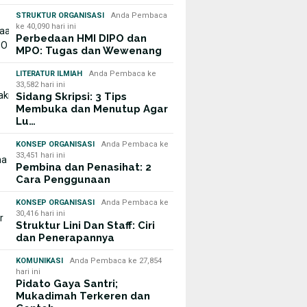
STRUKTUR ORGANISASI
Anda Pembaca
ke 40,090 hari ini
Perbedaan HMI DIPO dan
MPO: Tugas dan Wewenang
LITERATUR ILMIAH
Anda Pembaca ke
33,582 hari ini
Sidang Skripsi: 3 Tips
Membuka dan Menutup Agar
Lu…
KONSEP ORGANISASI
Anda Pembaca ke
33,451 hari ini
Pembina dan Penasihat: 2
Cara Penggunaan
KONSEP ORGANISASI
Anda Pembaca ke
30,416 hari ini
Struktur Lini Dan Staff: Ciri
dan Penerapannya
KOMUNIKASI
Anda Pembaca ke 27,854
hari ini
Pidato Gaya Santri;
Mukadimah Terkeren dan