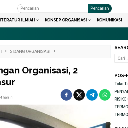
Pencarian
ITERATUR ILMIAH
KONSEP ORGANISASI
KOMUNIKASI
SEAR
I
SIDANG ORGANISASI
Cari
untuk:
gan Organisasi, 2
POS-
nsur
Toko T
PENYAN
 hari ini
RISIK
TERMOR
TERMOR