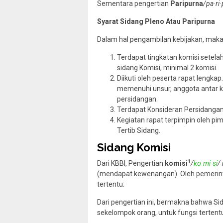
Sementara pengertian
Paripurna
/pa·ri
Syarat Sidang Pleno Atau Paripurna
Dalam hal pengambilan kebijakan, maka 
Terdapat tingkatan komisi setela
sidang Komisi, minimal 2 komisi.
Diikuti oleh peserta rapat lengk
memenuhi unsur, anggota antar ko
persidangan.
Terdapat Konsideran Persidangan
Kegiatan rapat terpimpin oleh pi
Tertib Sidang.
Sidang Komisi
1
Dari KBBI, Pengertian
komisi
/
ko·mi·si
/
(mendapat kewenangan). Oleh pemerinta
tertentu:
Dari pengertian ini, bermakna bahwa Si
sekelompok orang, untuk fungsi tertent