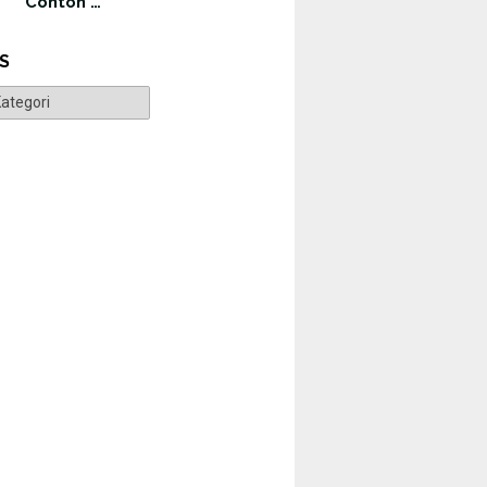
Contoh …
S