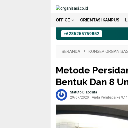
Loncat
ke
konten
OFFICE
ORIENTASI KAMPUS
L
+6285255759852
BERANDA
KONSEP ORGANISAS
Metode Persidan
Bentuk Dan 8 U
Statuto Disposita
29/07/2020
Anda Pembaca ke 9,114