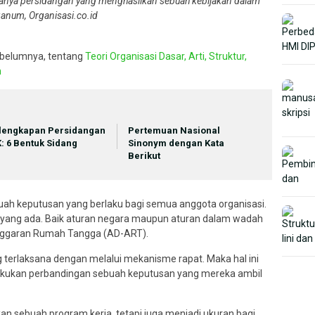
hanya persidangan yang menghasilkan sebuah kebijakan dalam
ganum, Organisasi.co.id
ebelumnya, tentang
Teori Organisasi Dasar, Arti, Struktur,
n
lengkapan Persidangan
Pertemuan Nasional
: 6 Bentuk Sidang
Sinonym dengan Kata
Berikut
ah keputusan yang berlaku bagi semua anggota organisasi.
yang ada. Baik aturan negara maupun aturan dalam wadah
Anggaran Rumah Tangga (AD-ART).
 terlaksana dengan melalui mekanisme rapat. Maka hal ini
 melakukan perbandingan sebuah keputusan yang mereka ambil
n sebuah program kerja, tetapi juga menjadi ukuran bagi