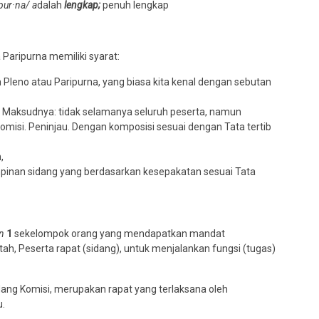
·pur·na/
a
dalah
lengkap;
penuh lengkap
Paripurna memiliki syarat:
h Pleno atau Paripurna, yang biasa kita kenal dengan sebutan
ap. Maksudnya: tidak selamanya seluruh peserta, namun
misi. Peninjau. Dengan komposisi sesuai dengan Tata tertib
,
mpinan sidang yang berdasarkan kesepakatan sesuai Tata
n
1
sekelompok orang yang mendapatkan mandat
h, Peserta rapat (sidang), untuk menjalankan fungsi (tugas)
dang Komisi, merupakan rapat yang terlaksana oleh
u.