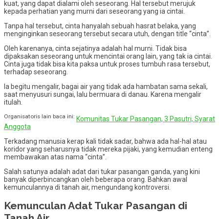
kuat, yang dapat dialami oleh seseorang. Hal tersebut merujuk
kepada perhatian yang murni dari seseorang yang ia cintai.
Tanpa hal tersebut, cinta hanyalah sebuah hasrat belaka, yang
menginginkan seseorang tersebut secara utuh, dengan title “cinta”.
Oleh karenanya, cinta sejatinya adalah hal murni. Tidak bisa
dipaksakan seseorang untuk mencintai orang lain, yang tak ia cintai.
Cinta juga tidak bisa kita paksa untuk proses tumbuh rasa tersebut,
terhadap seseorang.
Ia begitu mengalir, bagai air yang tidak ada hambatan sama sekali,
saat menyusuri sungai, lalu bermuara di danau. Karena mengalir
itulah.
Organisatoris lain baca ini:
Komunitas Tukar Pasangan, 3 Pasutri, Syarat
Anggota
Terkadang manusia kerap kali tidak sadar, bahwa ada hal-hal atau
koridor yang seharusnya tidak mereka pijaki, yang kemudian enteng
membawakan atas nama “cinta”.
Salah satunya adalah adat dari tukar pasangan ganda, yang kini
banyak diperbincangkan oleh beberapa orang. Bahkan awal
kemunculannya di tanah air, mengundang kontroversi.
Kemunculan Adat Tukar Pasangan di
Tanah Air