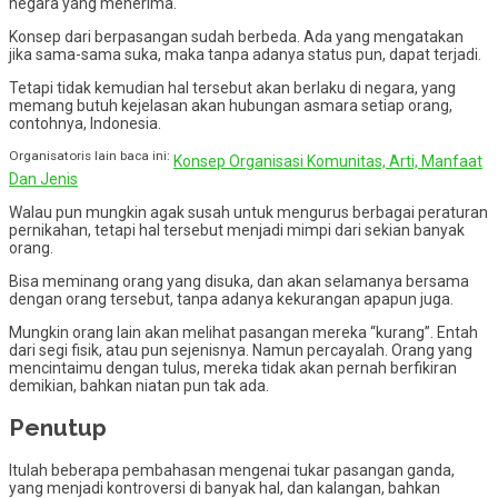
negara yang menerima.
Konsep dari berpasangan sudah berbeda. Ada yang mengatakan
jika sama-sama suka, maka tanpa adanya status pun, dapat terjadi.
Tetapi tidak kemudian hal tersebut akan berlaku di negara, yang
memang butuh kejelasan akan hubungan asmara setiap orang,
contohnya, Indonesia.
Organisatoris lain baca ini:
Konsep Organisasi Komunitas, Arti, Manfaat
Dan Jenis
Walau pun mungkin agak susah untuk mengurus berbagai peraturan
pernikahan, tetapi hal tersebut menjadi mimpi dari sekian banyak
orang.
Bisa meminang orang yang disuka, dan akan selamanya bersama
dengan orang tersebut, tanpa adanya kekurangan apapun juga.
Mungkin orang lain akan melihat pasangan mereka “kurang”. Entah
dari segi fisik, atau pun sejenisnya. Namun percayalah. Orang yang
mencintaimu dengan tulus, mereka tidak akan pernah berfikiran
demikian, bahkan niatan pun tak ada.
Penutup
Itulah beberapa pembahasan mengenai tukar pasangan ganda,
yang menjadi kontroversi di banyak hal, dan kalangan, bahkan