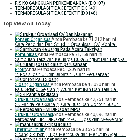
RISIKO GANGGUAN PERKEMBANGAN (D.0107)
TERMOREGULASI TIDAK EFEKTIF [D.0149]
TERMOREGULASI TIDAK EFEKTIF (D.0148)
Top View All Today
Konsep Organisasi
Anda Pembaca ke 71,212 hari ini
Cara Pendirian Dan Struktur Organisasi: CV, Kontra…
Komunikasi
Anda Pembaca ke 71,158 hari ini
Sambutan Takziyah Keluarga Duka Singkat Dan Lengka…
Profit
Anda Pembaca ke 51,209 hari ini
11 Posisi dan Urutan Jabatan Dalam Perusahaan
Sidang Organisasi
Anda Pembaca ke 43,080 hari ini
Palu Sidang: Sejarah, 3 Aturan Ketukan Dan Tata Ca…
Struktur Organisasi
Anda Pembaca ke 42,751 hari ini
SK Panitia Pelaksana, 3 Cara Buat Dan Contoh Susun…
Struktur Organisasi
Anda Pembaca ke 40,096 hari ini
Perbedaan HMI DIPO dan MPO: Tugas dan Wewenang
Literatur Ilmiah
Anda Pembaca ke 33,595 hari ini
Sidang Skripsi: 3 Tips Membuka dan Menutup Agar Lu…