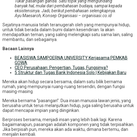
Tukar pasangan ganda. Satu topik yang mengundang
banyak hal, mulai dari pembahasan budaya, sampai kepada
eksistensinya. Jadi, berikut pembahasan selengkapnya.
Ayu Maesaroh, Konsep Organisasi – organisasi.co.id
Sejatinya manusia telah teranugerah oleh yang mempunyai hidup,
untuk tidak berada dalam bumi dalam kesendirian. Ia akan
mendapatkan teman, yang saling melengkapi satu sama lain, saling
membantu, dan sebagainya.
Bacaan Lainnya
BEASISWA SAMPOERNA UNIVERSITY Kerjasama PEMKAB
GOWA
CEO Perusahaan: Pengertian, Tugas, Fungsinya?
5 Struktur dan Tugas Bank Indonesia Solo | Kebijakan Baru
Mereka akan hidup secara bersama, dalam satu bilik bernama
rumah, yang mempunyai ruang-ruang tersendiri, dengan fungsi
masing-masing.
Mereka bernama “pasangan”. Dua insan manusia lawan jenis, yang
berusaha untuk terus melanjutkan hidup, juga saling berusaha untuk
dapat mencapai impian yang diinginkan.
Berproses bersama, menjadi insan yang lebih baik lagi. Karena
bagaimanapun, pasangan adalah komponen yang tidak terpisahkan.
Jika berpisah pun, mereka akan ada waktu, dimana bertemu, dan
menjalin kembali.