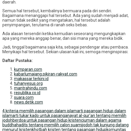
daerah.
Semua hal tersebut, kembalinya bermuara pada diri sendiri.
Bagaimana menanggapi hal tersebut. Ada yang sudah menjadi adat,
namun tidak sedikit yang mengatakan, hal tersebut adalah
penyimpangan, terutama di ranah seks bebas.
Ada alasan tersendiri ketika kemudian seseorang mengungkapkan
apa yang mereka anggap benar, dan sisi mana yang mereka bidik.
Jadi, tinggal bagaimana saja kita, sebagai pendengar atau pembaca.
Menyikapi hal tersebut. Sekian ulasan kali ini, semoga menginspirasi.
Daftar Pustaka:
kumparan.com
kabarlumajang.pikiran-rakyat.com
makassar.terkini.id
tuhanyesus.org
mantrahindu.com
republika.co.id
suara.com
news.detik.com
4 kriteria memilih pasangan dalam islam
arti pasangan hidup dalam
islam
arti tukar kado untuk pasangan
ayat al-qur'an tentang memilih
jodoh
berdoa untuk pasangan hidup kristen
ciuman dalam agama
buddha
hadits tentang memilih calon suami
jodoh tak kunjung datang
menurut kristen
khotbah kristen tentang pasangan hidup
komunitas