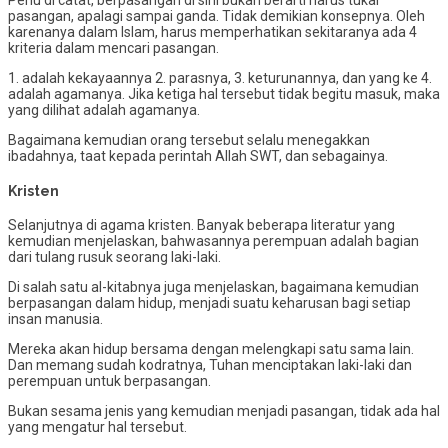
Perlu di catat, berpasangan di sini bukan berarti harus tukar
pasangan, apalagi sampai ganda. Tidak demikian konsepnya. Oleh
karenanya dalam Islam, harus memperhatikan sekitaranya ada 4
kriteria dalam mencari pasangan.
1. adalah kekayaannya 2. parasnya, 3. keturunannya, dan yang ke 4.
adalah agamanya. Jika ketiga hal tersebut tidak begitu masuk, maka
yang dilihat adalah agamanya.
Bagaimana kemudian orang tersebut selalu menegakkan
ibadahnya, taat kepada perintah Allah SWT, dan sebagainya.
Kristen
Selanjutnya di agama kristen. Banyak beberapa literatur yang
kemudian menjelaskan, bahwasannya perempuan adalah bagian
dari tulang rusuk seorang laki-laki.
Di salah satu al-kitabnya juga menjelaskan, bagaimana kemudian
berpasangan dalam hidup, menjadi suatu keharusan bagi setiap
insan manusia.
Mereka akan hidup bersama dengan melengkapi satu sama lain.
Dan memang sudah kodratnya, Tuhan menciptakan laki-laki dan
perempuan untuk berpasangan.
Bukan sesama jenis yang kemudian menjadi pasangan, tidak ada hal
yang mengatur hal tersebut.