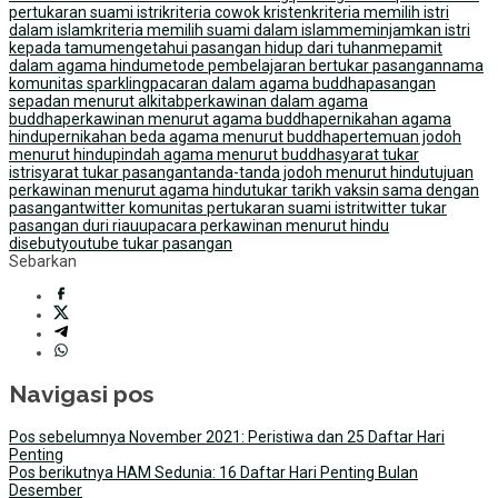
pertukaran suami istri
kriteria cowok kristen
kriteria memilih istri
dalam islam
kriteria memilih suami dalam islam
meminjamkan istri
kepada tamu
mengetahui pasangan hidup dari tuhan
mepamit
dalam agama hindu
metode pembelajaran bertukar pasangan
nama
komunitas sparkling
pacaran dalam agama buddha
pasangan
sepadan menurut alkitab
perkawinan dalam agama
buddha
perkawinan menurut agama buddha
pernikahan agama
hindu
pernikahan beda agama menurut buddha
pertemuan jodoh
menurut hindu
pindah agama menurut buddha
syarat tukar
istri
syarat tukar pasangan
tanda-tanda jodoh menurut hindu
tujuan
perkawinan menurut agama hindu
tukar tarikh vaksin sama dengan
pasangan
twitter komunitas pertukaran suami istri
twitter tukar
pasangan duri riau
upacara perkawinan menurut hindu
disebut
youtube tukar pasangan
Sebarkan
Navigasi pos
Pos sebelumnya
November 2021: Peristiwa dan 25 Daftar Hari
Penting
Pos berikutnya
HAM Sedunia: 16 Daftar Hari Penting Bulan
Desember