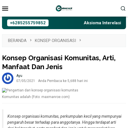
Loncat
Menu
ke
Mobile
konten
+6285255759852
Aksioma Interelasi, Belaja
BERANDA
KONSEP ORGANISASI
Konsep Organisasi Komunitas, Arti,
Manfaat Dan Jenis
Ayu
07/05/2021
Anda Pembaca ke 5,688 hari ini
Komunitas adalah (Foto: maxmanroe.com)
Konsep organisasi komunitas, perkumpulan kecil yang mempunyai
pengaruh besar terhadap para anggotanya. Hingga terdapat arti