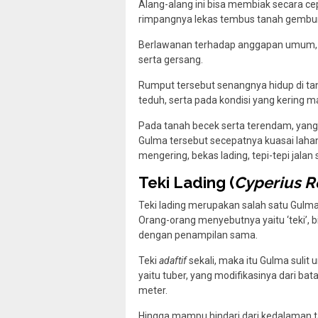
Alang-alang ini bisa membiak secara cep
rimpangnya lekas tembus tanah gembur
Berlawanan terhadap anggapan umum, ila
serta gersang.
Rumput tersebut senangnya hidup di ta
teduh, serta pada kondisi yang kering 
Pada tanah becek serta terendam, yang 
Gulma tersebut secepatnya kuasai laha
mengering, bekas lading, tepi-tepi jalan 
Teki Lading (
Cyperius 
Teki lading merupakan salah satu Gulma
Orang-orang menyebutnya yaitu ‘teki’, bi
dengan penampilan sama.
Teki
adaftif
sekali, maka itu Gulma suli
yaitu tuber, yang modifikasinya dari b
meter.
Hingga mampu hindari dari kedalaman t