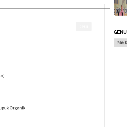
OPEN
GENU
Genus
nn)
upuk Organik