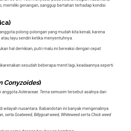
up, memiliki genangan, sanggup bertahan terhadap kondisi
ica)
anggota polong-polongan yang mudah kita kenali, karena
tau layu sendiri ketika menyentuhnya.
kan hal demikian, putri malu ini bereaksi dengan cepat
dikarenakan sesudah beberapa menit lagi, keadaannya seperti
m Conyzoides
)
i anggota
Asteraceae
.
Terna semusim
tersebut asalnya dari
i wilayah nusantara. Babandotan ini banyak mengenalinya
, serta Goatweed, Billygoat-weed, Whiteweed
serta
Chick weed