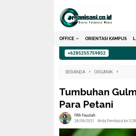
Loncat
ke
konten
OFFICE
ORIENTASI KAMPUS
L
+6285255759852
BERANDA
ORGANIK
Tumbuhan Gulm
Para Petani
Fifih Fauziah
28/08/2021
Anda Pembaca ke 3,284