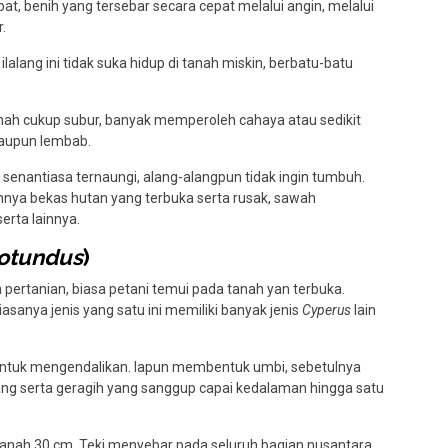
at, benih yang tersebar secara cepat melalui angin, melalui
.
lang ini tidak suka hidup di tanah miskin, berbatu-batu
nah cukup subur, banyak memperoleh cahaya atau sedikit
maupun lembab.
senantiasa ternaungi, alang-alangpun tidak ingin tumbuh.
nnya bekas hutan yang terbuka serta rusak, sawah
serta lainnya.
Rotundus
)
 pertanian, biasa petani temui pada tanah yan terbuka.
asanya jenis yang satu ini memiliki banyak jenis
Cyperus
lain
t untuk mengendalikan. Iapun membentuk umbi, sebetulnya
atang serta geragih yang sanggup capai kedalaman hingga satu
anah 30 cm. Teki menyebar pada seluruh bagian nusantara,