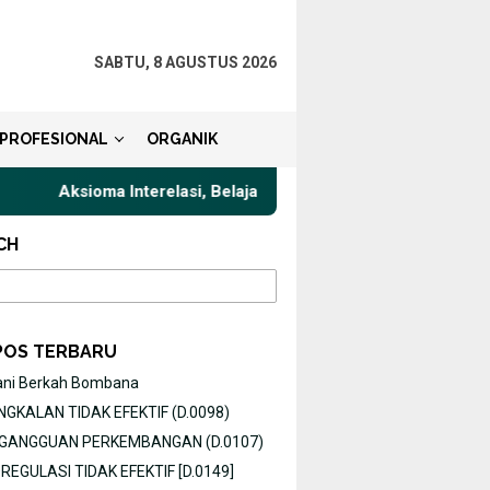
SABTU, 8 AGUSTUS 2026
PROFESIONAL
ORGANIK
Aksioma Interelasi, Belajar Privat Gaya Komunikasi Terbaik untu
CH
POS TERBARU
ani Berkah Bombana
GKALAN TIDAK EFEKTIF (D.0098)
O GANGGUAN PERKEMBANGAN (D.0107)
EGULASI TIDAK EFEKTIF [D.0149]